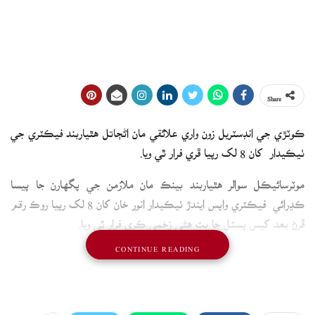
Share
ڪوٽڙي جي انڊسٽريل زون واري علائقي مان اڻڄاتل هٿياربند فيڪٽري جي
ٺيڪيدار کان 8 لک رپيا ڦري فرار ٿي ويا.
موٽرسائيڪل سوالر هٿياربند بينڪ مان ملازمن جي پگھارن جا پيسا
ڪڍرائي فيڪٽري واپس ايندڙ ٺيڪيدار انور خان کان 8 لک رپيا روڪ رقم
ڦرڻ بعد کيس پسٽل جا بٽ هڻي زخمي ڪري فرار ٿي ويا.
CONTINUE READING
واقعي جي رپورٽ سائيٽ ٿاڻي تي داخل ڪرائي وئي آهي جڏهن ته پوليس
معاملي جي جاچ شروع ڪري ڇڏي آهي.