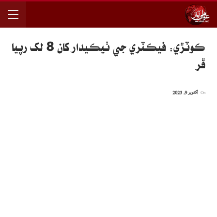
ڪوٽڙي: فيڪٽري جي ٺيڪيدار کان 8 لک رپيا
ڦر
On
اکتوبر 9, 2023