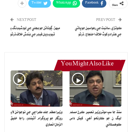
Twitter
WhatsApp
Facebook
Share
NEXT POST
PREV POST
ڪوٽڙي: سائيٽ جي رهواسين جو پاڻي
ميهڙ: ڳوٺاڻن جو بجلي جي لوڊشيڊنگ ۽
جي هٿرادو کوٽ خلاف احتجاج، ڌرڻو
ٽيوب ويل فيڊر جي بندش خلاف ڌرڻو
You Might Also Like
سنڌ جا سڀ موٽروزير تعمير ڪرڻ مسلم
وزيراعظم جلد ڪراچي جي نوجوانن لاءِ
ليگ ن جو ڪارنامو آهي: کيئل داس
روزگار جو پروگرام آڻيندو: راجا خليق
ڪوهستاني
الزمان انصاري