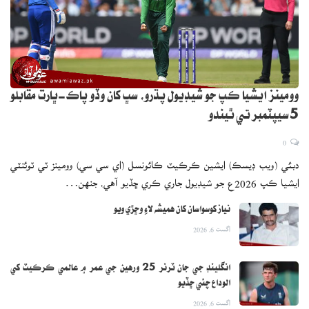
وومينز ايشيا ڪپ جو شيڊيول پڌرو، سڀ کان وڏو پاڪ-ڀارت مقابلو
5 سيپٽمبر تي ٿيندو
0
دبئي (ويب ڊيسڪ) ايشين ڪرڪيٽ ڪائونسل (اي سي سي) وومينز ٽي ٽوئنٽي
ايشيا ڪپ 2026ع جو شيڊيول جاري ڪري ڇڏيو آهي، جنهن…
نياز کوسواسان کان هميشه لاءِ وڇڙي ويو
اگست 6, 2026
انگلينڊ جي جان ٽرنر 25 ورهين جي عمر ۾ عالمي ڪرڪيٽ کي
الوداع چئي ڇڏيو
اگست 6, 2026