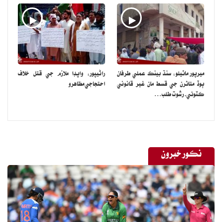
ميرپور ماٿيلو: سنڌ بينڪ عملي طرفان
راڻيپور: واپڊا ملازم جي قتل خلاف
ٻوڏ متاثرن جي قسط مان غير قانوني
احتجاجي مظاهرو
ڪٽوتي، رشوت طلب…
نڪور خبرون