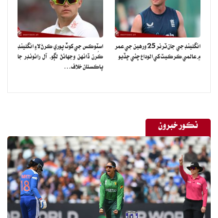
انگلينڊ جي جان ٽرنر 25 ورهين جي عمر
اسٽوڪس جي کوٽ پوري ڪرڻ لاءِ انگلينڊ
۾ عالمي ڪرڪيٽ کي الوداع چئي ڇڏيو
ڪُرن ڏانهن وجهائڻ لڳو، آل رائونڊر جا
پاڪستان خلاف…
نڪور خبرون