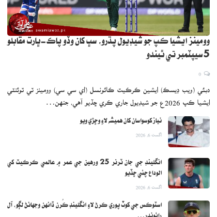
وومينز ايشيا ڪپ جو شيڊيول پڌرو، سڀ کان وڏو پاڪ-ڀارت مقابلو
5 سيپٽمبر تي ٿيندو
0
دبئي (ويب ڊيسڪ) ايشين ڪرڪيٽ ڪائونسل (اي سي سي) وومينز ٽي ٽوئنٽي
ايشيا ڪپ 2026ع جو شيڊيول جاري ڪري ڇڏيو آهي، جنهن…
نياز کوسواسان کان هميشه لاءِ وڇڙي ويو
اگست 6, 2026
انگلينڊ جي جان ٽرنر 25 ورهين جي عمر ۾ عالمي ڪرڪيٽ کي
الوداع چئي ڇڏيو
اگست 6, 2026
اسٽوڪس جي کوٽ پوري ڪرڻ لاءِ انگلينڊ ڪُرن ڏانهن وجهائڻ لڳو، آل
رائونڊر…