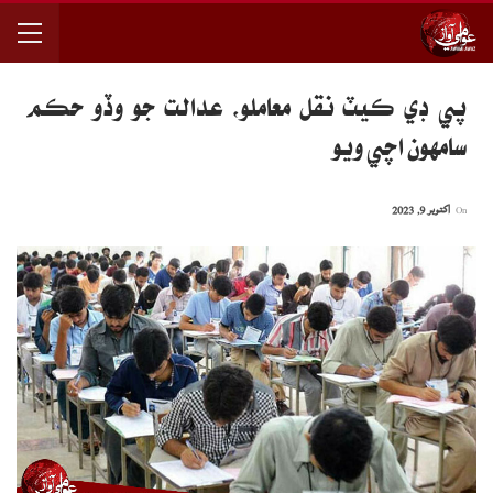
پي ڊي ڪيٽ نقل معاملو، عدالت جو وڏو حڪم
سامهون اچي ويو
On
اکتوبر 9, 2023