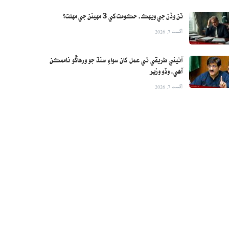
ٽن وڏن جي ويهڪ، حڪومت کي 3 مهينن جي مهلت؟
اگست 7, 2026
آئيني طريقي تي عمل کان سواءِ سنڌ جو ورهاڱو ناممڪن
آهي: وڏو وزير
اگست 7, 2026