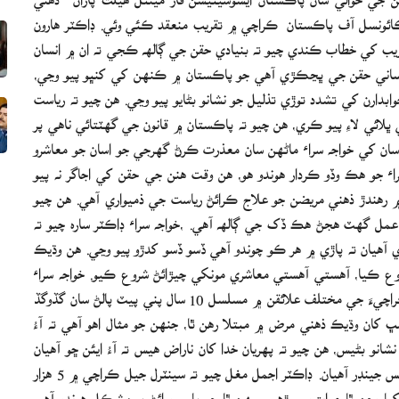
ئونسل آف پاڪستان ڪراچي ۾ تقريب منعقد ڪئي وئي. ڊاڪٽر هارون
قريب کي خطاب ڪندي چيو ته بنيادي حقن جي ڳالھ ڪجي ته ان ۾ انسان
 انساني حقن جي ڀڃڪڙي آهي جو پاڪستان ۾ ڪنهن کي کنڀو پيو وڃي،
ابدارن کي تشدد توڙي تذليل جو نشانو بڻايو پيو وڃي. هن چيو ته رياست
ڀلائي لاءِ پيو ڪري، هن چيو ته پاڪستان ۾ قانون جي گهٽتائي ناهي پر
ان کي خواجه سراء ماڻهن سان معذرت ڪرڻ گهرجي جو اسان جو معاشرو
اء جو هڪ وڏو ڪردار هوندو هو، هن وقت هنن جي حقن کي اجاگر نه پيو
رهندڙ ذهني مريضن جو علاج ڪرائڻ رياست جي ذميواري آهي. هن چيو
ر عمل گهٽ هجڻ هڪ ڏک جي ڳالھ آھي. ،خواجه سراء ڊاڪٽر ساره چيو ته
ي آهيان ته پاڙي ۾ هر ڪو چوندو آهي ڏسو ڏسو کدڙو پيو وڃي. هن وڌيڪ
وع ڪيا، آهستي آهستي معاشري مونکي چيڙائڻ شروع ڪيو. خواجه سراء
ڪميونٽي جي پهرين وڪيل ايڊووڪيٽ نشا رائو چيو ته مون ڪراچيءَ جي مختلف علائقن ۾ مسلسل 10 سال پني پيٽ پالڻ سان گڏوگڏ
کان وڌيڪ ذهني مرض ۾ مبتلا رهن ٿا، جنهن جو مثال اهو آهي ته آءُ
انو بڻيس، هن چيو ته پهريان خدا کان ناراض هيس ته آءُ ايئن ڇو آهيان
پر هاڻي معاشري جا مرد ۽ عورتون ڏسي شڪر ٿي ڪيان ته ٽرانس جينڊر آهيان. ڊاڪٽر اجمل مغل چيو ته سينٽرل جيل ڪراچي ۾ 5 هزار
8 يا 9 هزار ماڻهو قيد ۾ رکيا وڃن ٿا ۽ ايترو سوڙهو سمهن ٿا جو پاسو ورائڻ به مشڪل هوندو آهي