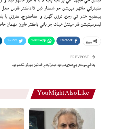
ڪيترائي ماڻهو ڊپريشن جو شڪار ٿين ٿا.ڊاڪٽر فارس مغل چي
پيڪيج ختم ٿي وڃڻ، توڙي گهرن ۾ ڪاڪروچ، ڪرڙي يا ٻارن ک
ايسوسيئيشن فار مينٽل هيلٿ جو باني ڊاڪٽر هارون مهمان خا
Twitter
WhatsApp
Facebook
Share
PREV POST
وفاقي سرڪار جي اعلان باوجود حيدرآباد ۾ افغانين جو وڏوانگ موجود
You Might Also Like