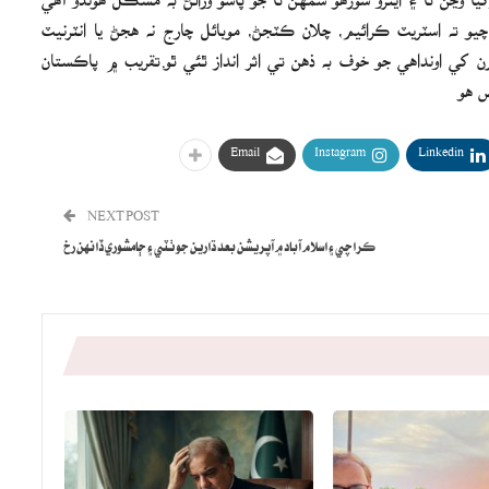
و ته اسٽريٽ ڪرائيم، چلان ڪٽجڻ، موبائل چارج نه هجڻ يا انٽرنيٽ
ي اونداهي جو خوف به ذهن تي اثر انداز ٿئي ٿو.تقريب ۾ پاڪستان
ص هو
Email
Instagram
Linkedin
NEXT POST
ڪراچي ۽ اسلام آباد ۾ آپريشن بعد ڌارين جو ٺٽي ۽ ڄامشوري ڏانهن رخ