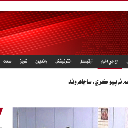
اڄ جي اخبار
آرٽيڪل
انٽرنيشنل
رانديون
شوبز
صحت
م نه پيو ڪري: ساڃاهه وند