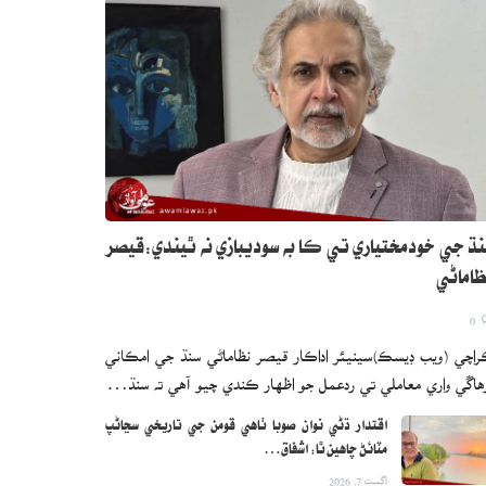
ڌ جي خودمختياري تي ڪا به سوديبازي نه ٿيندي:قيصر
اماڻي
0
اچي (ويب ڊيسڪ)سينيئر اداڪار قيصر نظاماڻي سنڌ جي امڪاني
هاڱي واري معاملي تي ردعمل جو اظهار ڪندي چيو آهي ته سنڌ…
اقتدار ڌڻي نوان صوبا ٺاهي قومن جي تاريخي سڃاڻپ
مٽائڻ چاهين ٿا: اشفاق…
اگست 7, 2026