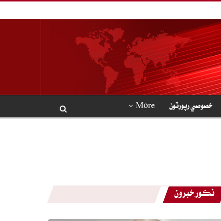
خصوصي رپورٽون
More
نڪور خبرون