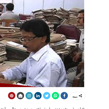
Share
ڪراچي (رپورٽ: مهدي بلوچ) ذهني صحت جي عالمي ڏينهن ج