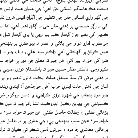
صحت هڪ عالمگير انساني حق آهي” جي عنوان هيٺ آرٽس ڪا
جي گهر واري انساني حقن جي تنظيم جي اڳواڻ انيس هارون ت
کي نه رڳو جسماني پر ذهني حقن جي به ڳالھ اهم آهي، اها
ڪنهن کي بغير جواز گرفتار ڪيو پيو وڃي يا وري گرفتار ٿيل جو
جو ڪو به ادارو عوام جي ڀلائي ۾ ڪم نه پيو ڪري پر پنهنجي 
عمل ڪرائڻ ۾ گهٽتائي آهي ڊاڪٽر سيد علي واصف چيو ته اس
هنن کي حق نه پيو ڏئي. هن چيو ته مغلن جي دور ۾ خواجه سر
ڪيو وڃي. ڊاڪٽر مظفر حسين چيو ته پاڪستان توڙي صوبي ۾ 
ته ذهني مرض لاءِ سنڌ مينٽل هيلٿ ايڪٽ قانون ٺاهيو ويو پ
اسان جي ذهني حالت ايتري خراب آهي جو جڏهن آءُ ايندي ويند
چيو مون پنجاب جي شهرن توڙي ڪراچيءَ ۾ ڊانس پروگرام شر
پڙهائي ڪئي ۽ وڪالت حاصل ڪئي. هن چيو ته خواجه سراء سڀ 
خواجه سراء هجڻ سبب پنهنجي پيءُ جي جنازي ۾ به تذليل جو نش
قيدين جي جڳھ آهي پر لڳ ڀڳ 