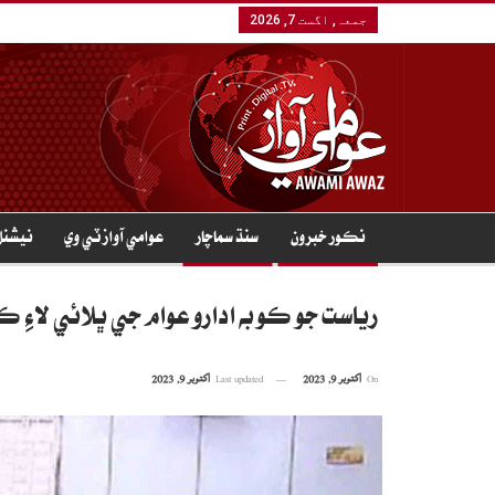
جمعہ, اگست 7, 2026
نڪور خبرون
سنڌ سماچار
عوامي آواز ٽي وي
نيشنل
رياست جو ڪو به ادارو عوام جي ڀلائي لاءِ ڪ
On
اکتوبر 9, 2023
Last updated
اکتوبر 9, 2023