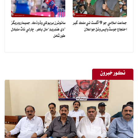
جماعت اسلامي جو 9 آگسٽ تي ملڪ گير
سائوٿرن بريو کي وڏو ڌڪ، جميما روڊريگز
احتجاج جو سڏ واپس وٺڻ جو اعلان
”دي هنڊريڊ“ مان ٻاهر، چارلي ناٽ متبادل
طور شامل
نڪور خبرون