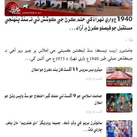
1940ع واري ٺهراءُ کي ختم ڪرڻ جي ڪوشش ٿي ته سنڌ پنهنجي
مستقبل جو فيصلو ڪرڻ ۾ آزاد…
0
ڄامشورو (ويب ڊيسڪ) سنڌ ايڪشن ڪميٽي جي اجلاس ۾ چيو ويو آهي ته
جيڪڏهن عملي طور 1940ع واري ٺهراءُ ۽ 1973ع جي آئين کي…
ميٽرو بس سروس 11 آگسٽ کان بند ڪرڻ جو اعلان
اگست 8, 2026
جماعت اسلامي جو 9 آگسٽ تي ملڪ گير احتجاج جو سڏ واپس وٺڻ جو
اعلان
اگست 8, 2026
سائوٿرن بريو کي وڏو ڌڪ، جميما روڊريگز ”دي هنڊريڊ“ مان ٻاهر،
چارلي ناٽ…