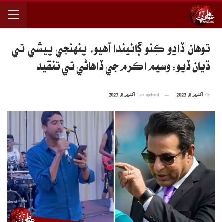
توهان ڏاڍو ڪِنو ڳائيندا آهيو، پنهنجي پيشي تي
ڌيان ڏيو: وسيم اڪرم جي ڏاهاڻي تي تنقيد
On
اکتوبر 8, 2023
Last updated
اکتوبر 8, 2023