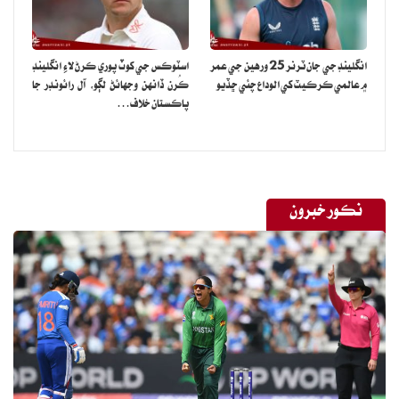
انگلينڊ جي جان ٽرنر 25 ورهين جي عمر
اسٽوڪس جي کوٽ پوري ڪرڻ لاءِ انگلينڊ
۾ عالمي ڪرڪيٽ کي الوداع چئي ڇڏيو
ڪُرن ڏانهن وجهائڻ لڳو، آل رائونڊر جا
پاڪستان خلاف…
نڪور خبرون