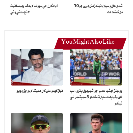
سفير گارسيٽِ اهو به چيو ته آمريڪا کي اڻڄاتل مدي لاءِ هندستاني
شادي هال ۾ سپلاءِ ٿيندڙ مئل ڍورن جو 10
آبادگارن جي سهولت لاءِ مفت ويب سائيٽ
عهديدارن سان پنهنجا رابطا گھٽائڻ جي ضرورت پئجي سگھي ٿي.
مڻ گوشت هٿ
لانچ ڪئي وئي
You Might Also Like
وومينز ايشيا ڪپ جو شيڊيول پڌرو، سڀ
نياز کوسواسان کان هميشه لاءِ وڇڙي ويو
کان وڏو پاڪ-ڀارت مقابلو 5 سيپٽمبر تي
ٿيندو