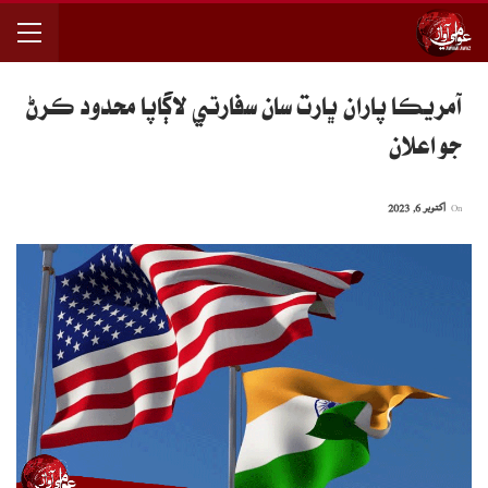
آمريڪا پاران ڀارت سان سفارتي لاڳاپا محدود ڪرڻ
جو اعلان
On
اکتوبر 6, 2023