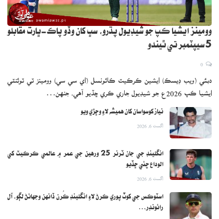
وومينز ايشيا ڪپ جو شيڊيول پڌرو، سڀ کان وڏو پاڪ-ڀارت مقابلو
5 سيپٽمبر تي ٿيندو
0
دبئي (ويب ڊيسڪ) ايشين ڪرڪيٽ ڪائونسل (اي سي سي) وومينز ٽي ٽوئنٽي
ايشيا ڪپ 2026ع جو شيڊيول جاري ڪري ڇڏيو آهي، جنهن…
نياز کوسواسان کان هميشه لاءِ وڇڙي ويو
اگست 6, 2026
انگلينڊ جي جان ٽرنر 25 ورهين جي عمر ۾ عالمي ڪرڪيٽ کي
الوداع چئي ڇڏيو
اگست 6, 2026
اسٽوڪس جي کوٽ پوري ڪرڻ لاءِ انگلينڊ ڪُرن ڏانهن وجهائڻ لڳو، آل
رائونڊر…