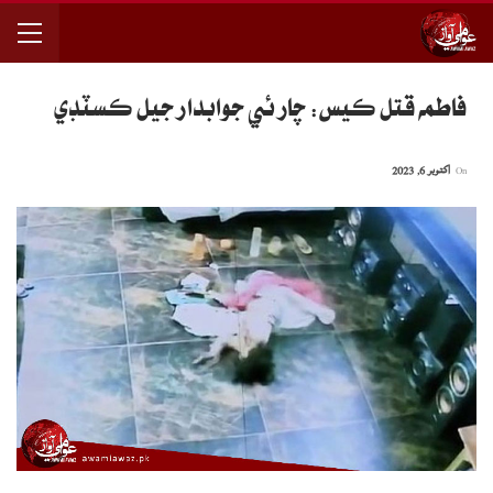
فاطمه قتل ڪيس: چار ئي جوابدار جيل ڪسٽڊي
On
اکتوبر 6, 2023