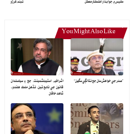
ڪيس ۾ جوابدار اهلڪار معطل
شبنم ڦرڙو
You Might Also Like
”صدر جي خواهش سان جج نٿا لڳي سگهن“
اشرافيه، اسٽيبلشمينٽ، جج ۽ سياستدان
قانون جي تابع ٿين، تڏهن ملڪ هلندو:
شاهد خاقان