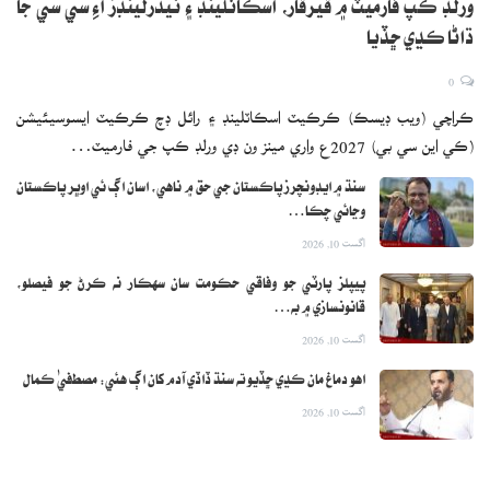
ورلڊ ڪپ فارميٽ ۾ ڦيرڦار، اسڪاٽلينڊ ۽ نيڌرلينڊز آءِ سي سي جا
ڌاڻا ڪڍي ڇڏيا
0
ڪراچي (ويب ڊيسڪ) ڪرڪيٽ اسڪاٽلينڊ ۽ رائل ڊچ ڪرڪيٽ ايسوسيئيشن
(ڪي اين سي بي) 2027ع واري مينز ون ڊي ورلڊ ڪپ جي فارميٽ…
سنڌ ۾ ايڊونچرز پاڪستان جي حق ۾ ناهي، اسان اڳ ئي اوڀر پاڪستان
وڃائي چڪا…
اگست 10, 2026
پيپلز پارٽي جو وفاقي حڪومت سان سهڪار نه ڪرڻ جو فيصلو،
قانونسازي ۾ به…
اگست 10, 2026
اهو دماغ مان ڪڍي ڇڏيو ته سنڌ ڏاڏي آدم کان اڳ هئي: مصطفيٰ ڪمال
اگست 10, 2026