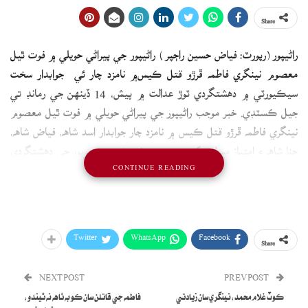
Share
راڻيپور (رپورٽ: فياض حسين راڄپر ) راڻيپور جي پيراڻي حويلي ۾ فوت ٿيل
معصوم نينگري فاطمه ڦرڙو قتل ڪيس۾ نامزد چار ئي جوابدار سخت
سيڪيورٽي ۾ دھشتگردي ٽوڙ عدالت ۾ پيش، 14 ڏينهن جي رمانڊ تي
جيل ڪسٽڊي. خبر موجب راڻيپور جي پيراڻي حويلي ۾ فوت ٿيل معصوم
نينگري فاطمه ڦرڙو قتل ڪيس ۾ نامزد چار جوابدار اسد شاھ، فياض شاھ،
حنا شاھ ۽ امتياز ميراثي کي سخت سيڪيورٽيءَ ۾ خيرپور جي دھشتگردي
CONTINUE READING
ٽوڙ عدالت ۾ پيش ڪيو ويو، جتي دھشتگردي ٽوڙ عدالت جي جج چئني
جوابدارن کي 14 ڏينهن جي رمانڊ تي جيل ڪسٽڊي ڪري ڇڏيو، جڏهن ته
پوليس چئني جوابدارن جي 14 ڏينهن جي جسماني رمانڊ جي استدعا
ڪئي، پر عدالت 4 جوابدارن کي 14 ڏينهن جي رمانڊ تي جيل موڪلي
Twitter
WhatsApp
Facebook
Share
ڇڏيو.
NEXT POST
PREV POST
ڪوٽ غلام محمد:نينگري سان زيادتي
فاطمه جي قاتلن سان ڪو به ٺاهه نه ٿيندو: