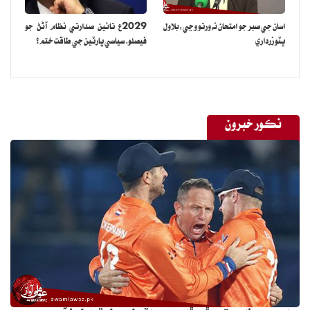
اسان جي صبر جو امتحان نه ورتو وڃي:بلاول
2029ع تائين صدارتي نظام آڻڻ جو
ڀٽو زرداري
فيصلو، سياسي پارٽين جي طاقت ختم؟
نڪور خبرون