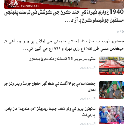
1940ع واري ٺهراءُ کي ختم ڪرڻ جي ڪوشش ٿي ته سنڌ پنهنجي
مستقبل جو فيصلو ڪرڻ ۾ آزاد…
0
ڄامشورو (ويب ڊيسڪ) سنڌ ايڪشن ڪميٽي جي اجلاس ۾ چيو ويو آهي ته
جيڪڏهن عملي طور 1940ع واري ٺهراءُ ۽ 1973ع جي آئين کي…
ميٽرو بس سروس 11 آگسٽ کان بند ڪرڻ جو اعلان
اگست 8, 2026
جماعت اسلامي جو 9 آگسٽ تي ملڪ گير احتجاج جو سڏ واپس وٺڻ جو
اعلان
اگست 8, 2026
سائوٿرن بريو کي وڏو ڌڪ، جميما روڊريگز ”دي هنڊريڊ“ مان ٻاهر،
چارلي ناٽ…
اگست 8, 2026