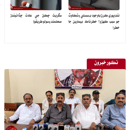
ننڊ پوري ڪرڻ باوجود به سستي ۽ ٿڪاوٽ
سگريٽ ڇڪڻ جي عادت ڇڏائيندڙ
جو سبب ڪهڙو؟ خطرناڪ بيمارين جا
صحتمند ۽ سولو طريقو!
خطرا
نڪور خبرون