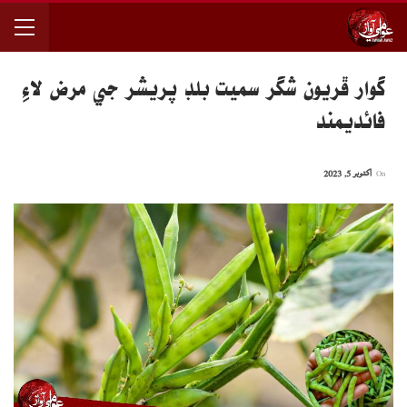
گوار ڦريون شگر سميت بلڊ پريشر جي مرض لاءِ
فائديمند
On
اکتوبر 5, 2023