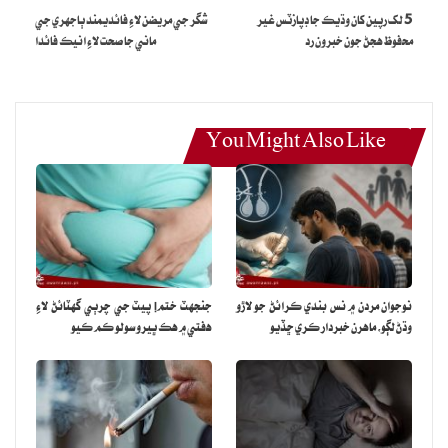
5 لک رپين کان وڌيڪ جا ڊپازٽس غير
شگر جي مريضن لاءِ فائديمند ٻاجهري جي
محفوظ هجڻ جون خبرون رد
ماني جا صحت لاءِ انيڪ فائدا
You Might Also Like
نوجوان مردن ۾ نس بندي ڪرائڻ جو لاڙو
جنجهٽ ختم! پيٽ جي چرٻي گهٽائڻ لاءِ
وڌڻ لڳو، ماهرن خبردار ڪري ڇڏيو
هفتي ۾ هڪ ڀيرو سولو ڪم ڪيو