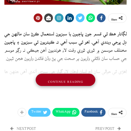
Share
لڳاتار هڪ ئي قسم جون ڀاڄيون يا سبزيون استعمال ڪرڻ سان ماڻهن جي
دِل ڀرجي ويندي آهي، اهو ئي سبب آهي ته ڪيتريون ئي سبزيون ۽ ڀاڄيون
مختلف موسمن ۾ ٿوري ٿوري وقت لاءِ هونديون آهن جيڪي نه رڳو موسم
جي حساب سان ذائقي واريون پر صحت جي پڻ وڏن فائدن واريون هجن ٿيون.
اهڙي ئي حوالي سان اڄ اسان اوهان لاءِ گوار جي سبزي آندي آهي جنهن جا
صحت لاءِ انيڪ فائدا آهن جن بابت ذڪر ڪنداسين.
CONTINUE READING
Twitter
WhatsApp
Facebook
Share
NEXT POST
PREV POST