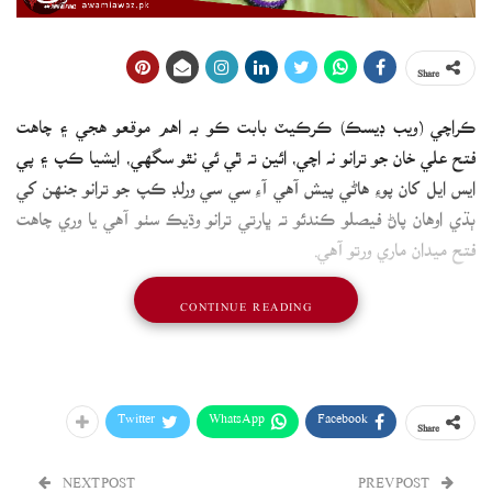
Share
ڪراچي (ويب ڊيسڪ) ڪرڪيٽ بابت ڪو به اهم موقعو هجي ۽ چاهت
فتح علي خان جو ترانو نه اچي، ائين ته ٿي ئي نٿو سگھي، ايشيا ڪپ ۽ پي
ايس ايل کان پوءِ هاڻي پيش آهي آءِ سي سي ورلڊ ڪپ جو ترانو جنهن کي
ٻڌي اوهان پاڻ فيصلو ڪندئو ته ڀارتي ترانو وڌيڪ سٺو آهي يا وري چاهت
فتح ميدان ماري ورتو آهي.
CONTINUE READING
Aslaam O Alikum G
ICC Cricket World Cup 2023
Twitter
WhatsApp
Facebook
Share
Song ( released ) MashaAllah
pic.twitter.com/r8EUNYs1o7
NEXT POST
PREV POST