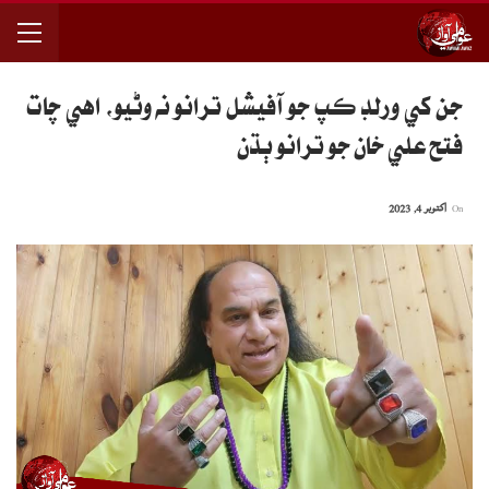
جن کي ورلڊ ڪپ جو آفيشل ترانو نه وڻيو، اهي چات
فتح علي خان جو ترانو ٻڌن
On
اکتوبر 4, 2023