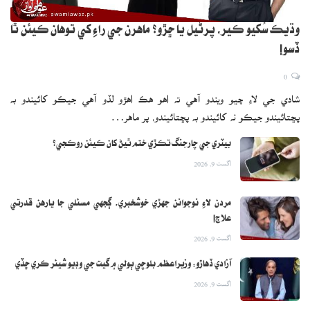
وڌيڪ سُکيو ڪير، پرڻيل يا ڇَڙو؟ ماهرن جي راءِ کي توهان ڪيئن ٿا
ڏسو!
0
شادي جي لاءِ چيو ويندو آهي ته اهو هڪ اهڙو لڏو آهي جيڪو کائيندو به
پڇتائيندو جيڪو نه کائيندو به پڇتائيندو، پر ماهر…
بيٽري جي چارجنگ تڪڙي ختم ٿيڻ کان ڪيئن روڪجي؟
اگست 9, 2026
مردن لاءِ نوجوانن جهڙي خوشخبري، ڳجهي مسئلي جا يارهن قدرتي
علاج!
اگست 9, 2026
آزادي ڏهاڙو: وزيراعظم بلوچي ٻولي ۾ گيت جي وڊيو شيئر ڪري ڇڏي
اگست 9, 2026