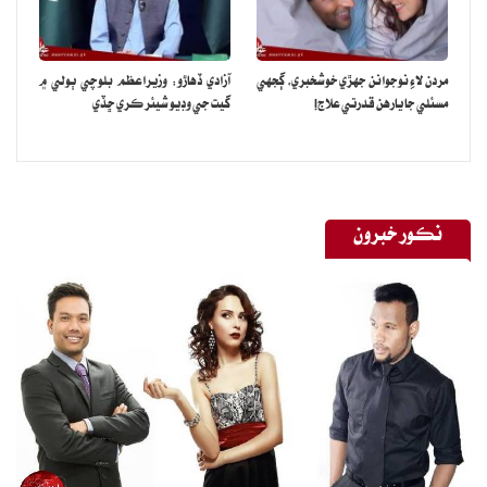
مردن لاءِ نوجوانن جهڙي خوشخبري، ڳجهي
آزادي ڏهاڙو: وزيراعظم بلوچي ٻولي ۾
مسئلي جا يارهن قدرتي علاج!
گيت جي وڊيو شيئر ڪري ڇڏي
نڪور خبرون