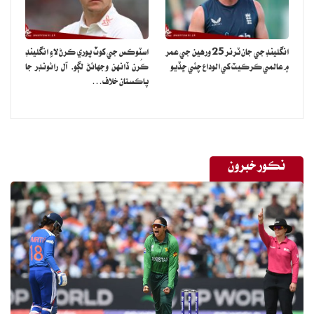
انگلينڊ جي جان ٽرنر 25 ورهين جي عمر
اسٽوڪس جي کوٽ پوري ڪرڻ لاءِ انگلينڊ
۾ عالمي ڪرڪيٽ کي الوداع چئي ڇڏيو
ڪُرن ڏانهن وجهائڻ لڳو، آل رائونڊر جا
پاڪستان خلاف…
نڪور خبرون