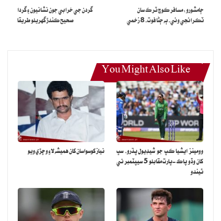
ڄامشورو: مسافر ڪوچ ٽرڪ سان
گردن جي خرابي جون نشانيون ۽ گردا
ٽڪرائجي وئي، ٻه ڄڻا فوت، 8 زخمي
صحيح ڪندڙ گهريلو طريقا
You Might Also Like
وومينز ايشيا ڪپ جو شيڊيول پڌرو، سڀ
نياز کوسواسان کان هميشه لاءِ وڇڙي ويو
کان وڏو پاڪ-ڀارت مقابلو 5 سيپٽمبر تي
ٿيندو