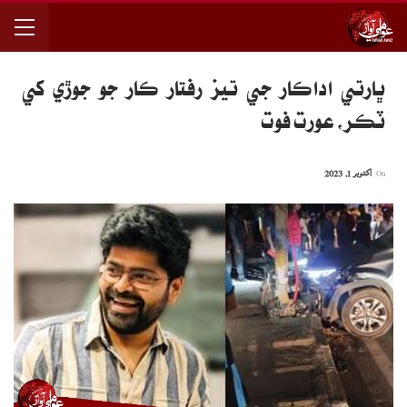
ڀارتي اداڪار جي تيز رفتار ڪار جو جوڙي کي
ٽڪر، عورت فوت
On
اکتوبر 1, 2023