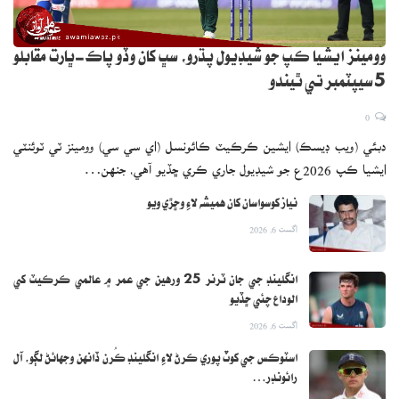
وومينز ايشيا ڪپ جو شيڊيول پڌرو، سڀ کان وڏو پاڪ-ڀارت مقابلو
5 سيپٽمبر تي ٿيندو
0
دبئي (ويب ڊيسڪ) ايشين ڪرڪيٽ ڪائونسل (اي سي سي) وومينز ٽي ٽوئنٽي
ايشيا ڪپ 2026ع جو شيڊيول جاري ڪري ڇڏيو آهي، جنهن…
نياز کوسواسان کان هميشه لاءِ وڇڙي ويو
اگست 6, 2026
انگلينڊ جي جان ٽرنر 25 ورهين جي عمر ۾ عالمي ڪرڪيٽ کي
الوداع چئي ڇڏيو
اگست 6, 2026
اسٽوڪس جي کوٽ پوري ڪرڻ لاءِ انگلينڊ ڪُرن ڏانهن وجهائڻ لڳو، آل
رائونڊر…