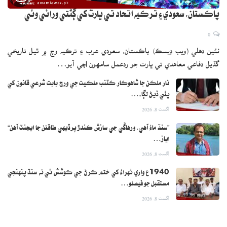
پاڪستان، سعودي ۽ ترڪيه اتحاد تي ڀارت کي ڳڻتي ورائي وئي
0
نئين دهلي (ويب ڊيسڪ) پاڪستان، سعودي عرب ۽ ترڪيه وچ ۾ ٿيل تاريخي
گڏيل دفاعي معاهدي تي ڀارت جو ردعمل سامهون اچي آيو…
نار ملڪن جا شاهوڪار ڪٽنب ملڪيت جي ورڇ بابت شرعي قانون کي
پٺي ڏيڻ لڳا،…
اگست 8, 2026
”سنڌ ماءُ آهي، ورهاڱي جي سازش ڪندڙ پرڏيهي طاقتن جا ايجنٽ آهن“
اياز…
اگست 8, 2026
1940ع واري ٺهراءُ کي ختم ڪرڻ جي ڪوشش ٿي ته سنڌ پنهنجي
مستقبل جو فيصلو…
اگست 8, 2026