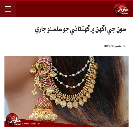
سون جي اگهن ۾ گهٽتائي جو سلسلو جاري
On
ستمبر 30, 2023