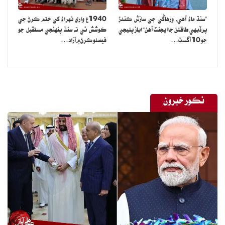
”سنڌ ماءُ آهي، ورهاڱي جي سازش ڪندڙ
1940ع واري ٺهراءُ کي ختم ڪرڻ جي
پرڏيهي طاقتن جا ايجنٽ آهن“ اياز پليجي
ڪوشش ٿي ته سنڌ پنهنجي مستقبل جو
جو 10 آگسٽ…
فيصلو ڪرڻ ۾ آزاد…
نڪور خبرون