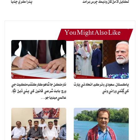
لڪايل 3 مڻ کان وڌيڪ چرس برآمد
پڌرا ڪري ڇڏيا
You Might Also Like
پاڪستان، سعودي ۽ ترڪيه اتحاد تي ڀارت
نار ملڪن جا شاهوڪار ڪٽنب ملڪيت جي
کي ڳڻتي ورائي وئي
ورڇ بابت شرعي قانون کي پٺي ڏيڻ لڳا،
عالمي ميڊيا جو…