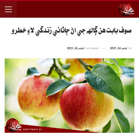
صوف بابت هن ڳالهه جي اڻ ڄاڻائي زندگي لاءِ خطرو
On
نومبر 24, 2023
Last updated
نومبر 24, 2023