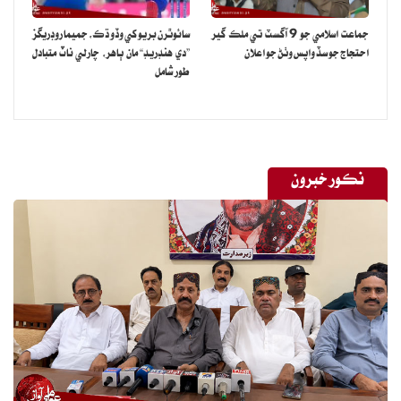
جماعت اسلامي جو 9 آگسٽ تي ملڪ گير
سائوٿرن بريو کي وڏو ڌڪ، جميما روڊريگز
احتجاج جو سڏ واپس وٺڻ جو اعلان
”دي هنڊريڊ“ مان ٻاهر، چارلي ناٽ متبادل
طور شامل
نڪور خبرون