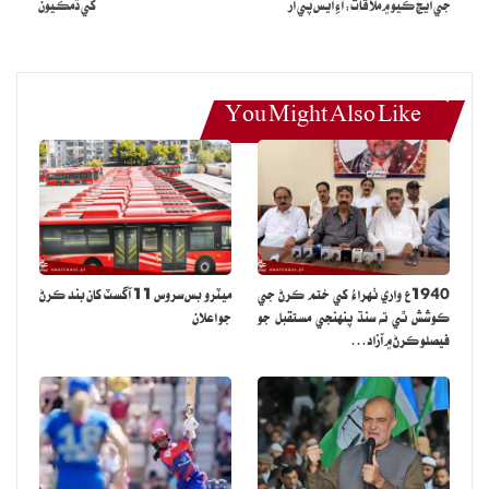
جي ايڇ ڪيو ۾ ملاقات: آءِ ايس پي آر
کي ڌمڪيون
You Might Also Like
1940ع واري ٺهراءُ کي ختم ڪرڻ جي
ميٽرو بس سروس 11 آگسٽ کان بند ڪرڻ
ڪوشش ٿي ته سنڌ پنهنجي مستقبل جو
جو اعلان
فيصلو ڪرڻ ۾ آزاد…