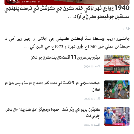
1940ع واري ٺهراءُ کي ختم ڪرڻ جي ڪوشش ٿي ته سنڌ پنهنجي
مستقبل جو فيصلو ڪرڻ ۾ آزاد…
0
ڄامشورو (ويب ڊيسڪ) سنڌ ايڪشن ڪميٽي جي اجلاس ۾ چيو ويو آهي ته
جيڪڏهن عملي طور 1940ع واري ٺهراءُ ۽ 1973ع جي آئين کي…
ميٽرو بس سروس 11 آگسٽ کان بند ڪرڻ جو اعلان
اگست 8, 2026
جماعت اسلامي جو 9 آگسٽ تي ملڪ گير احتجاج جو سڏ واپس وٺڻ جو
اعلان
اگست 8, 2026
سائوٿرن بريو کي وڏو ڌڪ، جميما روڊريگز ”دي هنڊريڊ“ مان ٻاهر،
چارلي ناٽ…
اگست 8, 2026