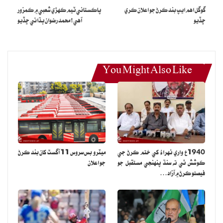
گوگل اهم ايپ بند ڪرڻ جو اعلان ڪري
پاڪستاني ٽيم ڪهڙي شعبي ۾ ڪمزور
ساڳئي ايئرپورٽ تي شارجه کان ايندڙ مسافر جي ڪپڙن مان به 500 گرام
ڇڏيو
آهي؟ محمد رضوان ٻڌائي ڇڏيو
سون هٿ ڪيو ويو.
ڄاڻايل مسافر کي گرفتار ڪري ٿاڻي تي منتقل ڪيو ويو ٻنهي واقعن ۾ 4
کان 6 ڪلاڪن جو وقفو آهي.
You Might Also Like
هڪ ئي ايئرپورٽ تي هڪ ئي ڏينهن ساڳئي طريقي سان سون اسمگل ڪرڻ
جي ڪوشش ڪندڙ ٻن مسافرن جي گرفتاري جو هي پهريون ڪيس آهي.
1940ع واري ٺهراءُ کي ختم ڪرڻ جي
ميٽرو بس سروس 11 آگسٽ کان بند ڪرڻ
ڪوشش ٿي ته سنڌ پنهنجي مستقبل جو
جو اعلان
فيصلو ڪرڻ ۾ آزاد…