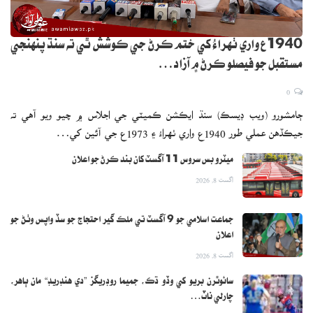
1940ع واري ٺهراءُ کي ختم ڪرڻ جي ڪوشش ٿي ته سنڌ پنهنجي
مستقبل جو فيصلو ڪرڻ ۾ آزاد…
0
ڄامشورو (ويب ڊيسڪ) سنڌ ايڪشن ڪميٽي جي اجلاس ۾ چيو ويو آهي ته
جيڪڏهن عملي طور 1940ع واري ٺهراءُ ۽ 1973ع جي آئين کي…
ميٽرو بس سروس 11 آگسٽ کان بند ڪرڻ جو اعلان
اگست 8, 2026
جماعت اسلامي جو 9 آگسٽ تي ملڪ گير احتجاج جو سڏ واپس وٺڻ جو
اعلان
اگست 8, 2026
سائوٿرن بريو کي وڏو ڌڪ، جميما روڊريگز ”دي هنڊريڊ“ مان ٻاهر،
چارلي ناٽ…