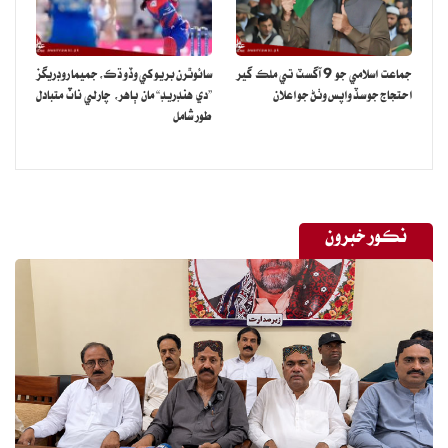
جماعت اسلامي جو 9 آگسٽ تي ملڪ گير
سائوٿرن بريو کي وڏو ڌڪ، جميما روڊريگز
احتجاج جو سڏ واپس وٺڻ جو اعلان
”دي هنڊريڊ“ مان ٻاهر، چارلي ناٽ متبادل
طور شامل
نڪور خبرون