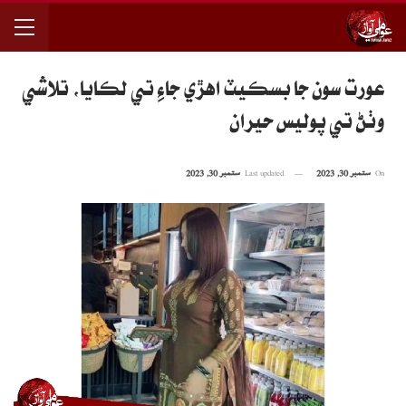
عورت سون جا بسڪيٽ اهڙي جاءِ تي لڪايا، تلاشي
وٺڻ تي پوليس حيران
On
ستمبر 30, 2023
Last updated
ستمبر 30, 2023