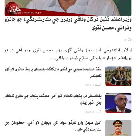
وزيراعظم ٽئين ڌر کان وفاقي وزيرن جي ڪارڪردگيءَ جو جائزو
وٺرائي: محسن نقوي
0
اسلام آباد(عوامي آواز نيوز) وفاقي گهرو وزير محسن نقوي چيو آهي ته هو
وزيراعظم شهباز شريف کي صلاح ڏيندو ته وفاقي…
سنڌ حڪومت صوبي جي فنڊن مان گلگت بلتستان ۾ ٻوڏ متاثرن لاءِ گهر
ٺاهيندي
اگست 6, 2026
پاڪستان نه، پنجاب ناڪام ٿيو آهي،معيشت پنجاب جي ڪري ناڪام
وئي: شبر زيدي
اگست 6, 2026
”نون صوبن وارو شوشو عوام کي ڊيڄارڻ لاءِ آهي، حڪومتن جي
ڪارڪردگي مان…