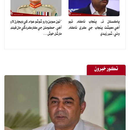
پاڪستان نه، پنجاب ناڪام ٿيو
”نون صوبن وارو شوشو عوام کي ڊيڄارڻ لاءِ
آهي،معيشت پنجاب جي ڪري ناڪام
آهي، حڪومتن جي ڪارڪردگي مان فيلڊ
وئي: شبر زيدي
مارشل خوش…
نڪور خبرون