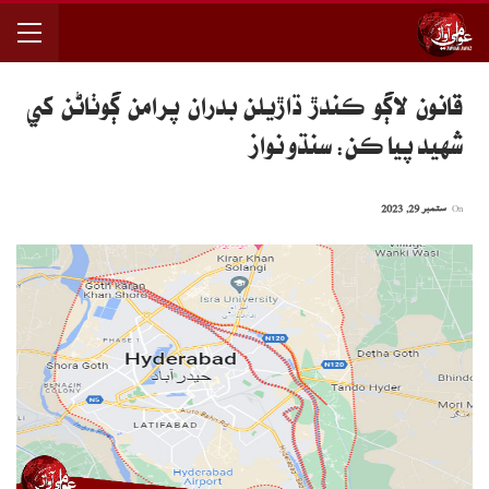
قانون لاڳو ڪندڙ ڌاڙيلن بدران پرامن ڳوٺاڻن کي
شهيد پيا ڪن: سنڌو نواز
On
ستمبر 29, 2023