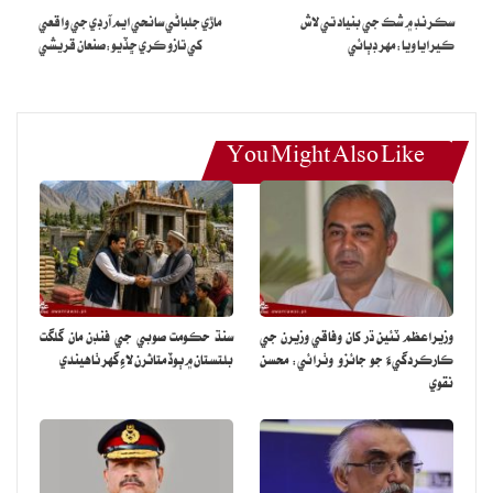
سڪرنڊ ۾ شڪ جي بنياد تي لاش
ماڙي جلباڻي سانحي ايم آر ڊي جي واقعي
ڪيرايا ويا: مهر ڊٻائي
کي تازو ڪري ڇڏيو:صنعان قريشي
You Might Also Like
وزيراعظم ٽئين ڌر کان وفاقي وزيرن جي
سنڌ حڪومت صوبي جي فنڊن مان گلگت
ڪارڪردگيءَ جو جائزو وٺرائي: محسن
بلتستان ۾ ٻوڏ متاثرن لاءِ گهر ٺاهيندي
نقوي