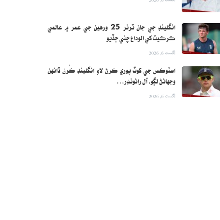
انگلينڊ جي جان ٽرنر 25 ورهين جي عمر ۾ عالمي
ڪرڪيٽ کي الوداع چئي ڇڏيو
اگست 6, 2026
اسٽوڪس جي کوٽ پوري ڪرڻ لاءِ انگلينڊ ڪُرن ڏانهن
وجهائڻ لڳو، آل رائونڊر…
اگست 6, 2026