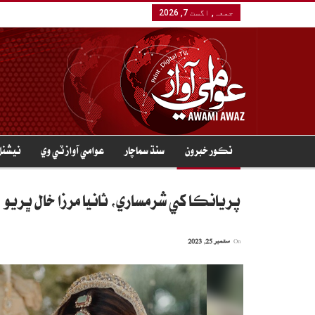
جمعہ, اگست 7, 2026
نڪور خبرون
سنڌ سماچار
عوامي آواز ٽي وي
نيشنل
پريانڪا کي شرمساري، ثانيا مرزا خال ڀريو
On
ستمبر 25, 2023