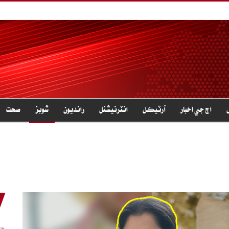
اڄ جي اخبار
آرٽيڪل
انٽرنيشنل
رانديون
شوبز
صحت