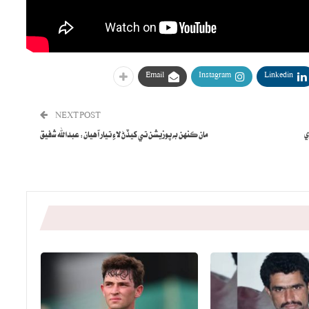
Email
Instagram
Linkedin
NEXT POST
ي
مان ڪنهن به پوزيشن تي کيڏڻ لاءِ تيار آهيان: عبدالله شفيق