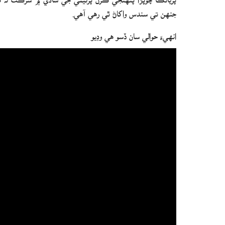
جنهن تي سندس واکاڻ ٿي رهي آهي.
انهيءَ حوالي سان ڏسو هي وڊيو