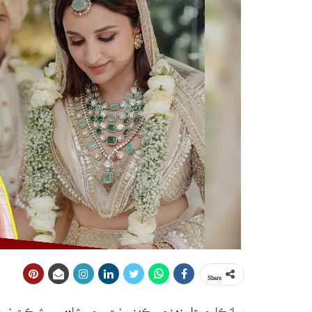
Share
پريانڪا چوپڙا پنهنجي ڪزن پرنيتي جي شادي ۾ شرڪت نه ڪر