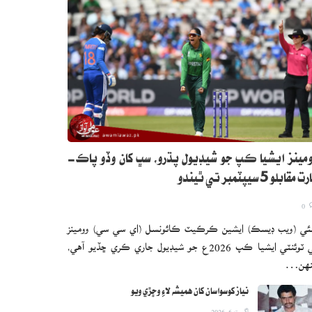
مينز ايشيا ڪپ جو شيڊيول پڌرو، سڀ کان وڏو پاڪ-
 مقابلو 5 سيپٽمبر تي ٿيندو
0
ئي (ويب ڊيسڪ) ايشين ڪرڪيٽ ڪائونسل (اي سي سي) وومينز
ٽي ٽوئنٽي ايشيا ڪپ 2026ع جو شيڊيول جاري ڪري ڇڏيو آهي،
نهن…
نياز کوسواسان کان هميشه لاءِ وڇڙي ويو
اگست 6, 2026