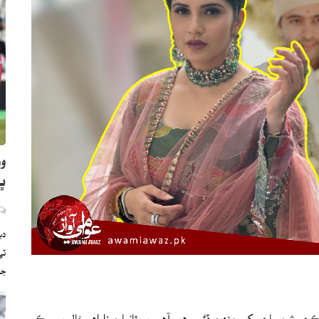
وو
ڀارت
دب
ج
ي شرمساري کي منهن ڏئي رهي آهي پر ثانيا مرزا اهو خال پورو ڪيو