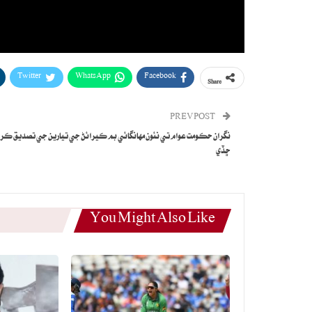
Twitter
WhatsApp
Facebook
Share
PREV POST
نگران حڪومت عوام تي نئون مهانگائي بم ڪيرائڻ جي تيارين جي تصديق ڪر
ڇڏي
You Might Also Like