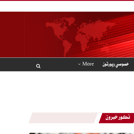
خصوصي رپورٽون
More
نڪور خبرون