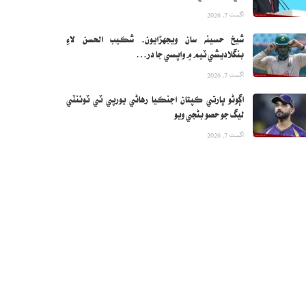
اگست 7, 2026
شيخ حسينه سان ويجهڙايون، شڪيب الحسن لاءِ
بنگلاديشي ٽيم ۾ واپسي جا در…
اگست 7, 2026
اڳوڻو ڀارتي ڪپتان اجنڪيا رهاڻي يورپي ٽي ٽوئنٽي
ليگ جو حصو بڻجي ويو
اگست 7, 2026