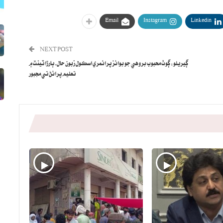
Email
Instagram
Linkedin
NEXT POST
ڳيريلو: ڳوٺ محبوب بروهي جو بوائز پرائمري اسڪول زبون حال، ٻارڙا ٽينٽ ۾
تعليم پرائڻ تي مجبور