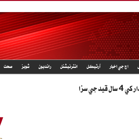
اڄ جي اخبار
آرٽيڪل
انٽرنيشنل
رانديون
شوبز
صحت
 جي سزا