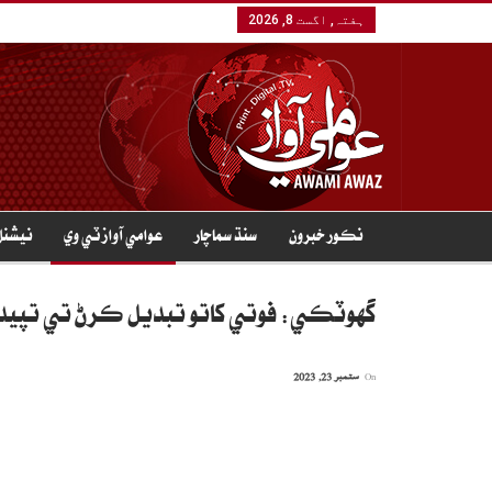
ہفتہ, اگست 8, 2026
نڪور خبرون
سنڌ سماچار
عوامي آواز ٽي وي
نيشنل
گھوٽڪي: فوتي کاتو تبديل ڪرڻ تي تپيدار کي 4 سال قيد
On
ستمبر 23, 2023