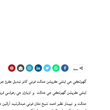
Share
گھوٽڪي جي اينٽي ڪرپشن عدالت فوتي کاتو تبديل ڪرڻ جو ڏو
اينٽي ڪرپشن گهوٽڪي جي عدالت ۾ اوٻاوڙو جي رهواسي فرياد
عدالت ۾ تپيدار نظير احمد شيخ مٿان فوتي عبدالرشيد آرائين ج
احمد شيخ کي چار سال قيد جي سزا ٻڌائي.