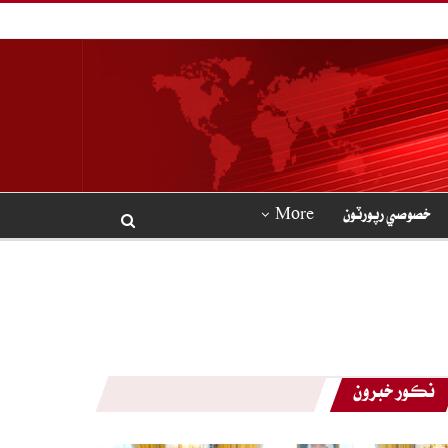
خصوصي رپورٽون
More
نڪور خبرون