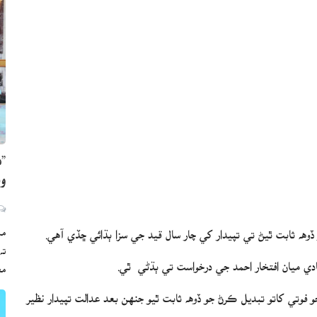
”ه
وي
مڪ
هه ثابت ٿيڻ تي تپيدار کي چار سال قيد جي سزا ٻڌائي ڇڏي آهي.
ته
ي ميان افتخار احمد جي درخواست تي ٻڌڻي ٿي.
مع
و فوتي کاتو تبديل ڪرڻ جو ڏوهه ثابت ٿيو جنهن بعد عدالت تپيدار نظير