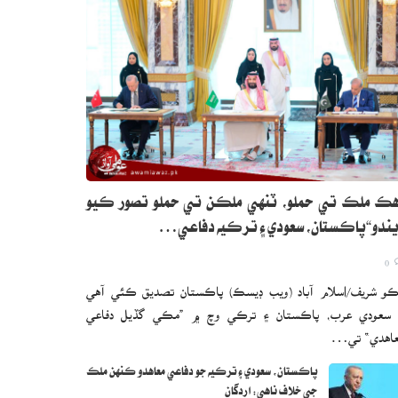
ڪ ملڪ تي حملو، ٽنهي ملڪن تي حملو تصور ڪيو
ندو“پاڪستان، سعودي ۽ ترڪيه دفاعي…
0
و شريف/اسلام آباد (ويب ڊيسڪ) پاڪستان تصديق ڪئي آهي
 سعودي عرب، پاڪستان ۽ ترڪي وچ ۾ ”مڪي گڏيل دفاعي
اهدي“ تي…
پاڪستان، سعودي ۽ ترڪيه جو دفاعي معاهدو ڪنهن ملڪ
جي خلاف ناهي: اردگان