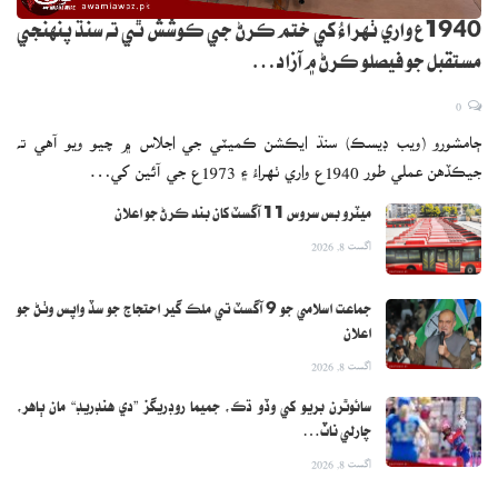
1940ع واري ٺهراءُ کي ختم ڪرڻ جي ڪوشش ٿي ته سنڌ پنهنجي
مستقبل جو فيصلو ڪرڻ ۾ آزاد…
0
ڄامشورو (ويب ڊيسڪ) سنڌ ايڪشن ڪميٽي جي اجلاس ۾ چيو ويو آهي ته
جيڪڏهن عملي طور 1940ع واري ٺهراءُ ۽ 1973ع جي آئين کي…
ميٽرو بس سروس 11 آگسٽ کان بند ڪرڻ جو اعلان
اگست 8, 2026
جماعت اسلامي جو 9 آگسٽ تي ملڪ گير احتجاج جو سڏ واپس وٺڻ جو
اعلان
اگست 8, 2026
سائوٿرن بريو کي وڏو ڌڪ، جميما روڊريگز ”دي هنڊريڊ“ مان ٻاهر،
چارلي ناٽ…
اگست 8, 2026