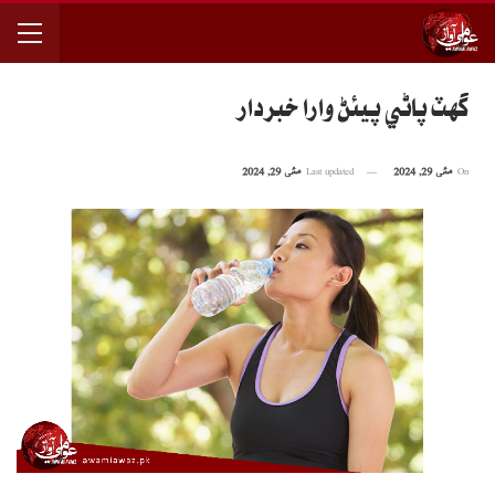
گهٽ پاڻي پيئڻ وارا خبردار
On
مئی 29, 2024
Last updated
مئی 29, 2024