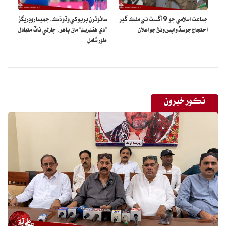
جماعت اسلامي جو 9 آگسٽ تي ملڪ گير
سائوٿرن بريو کي وڏو ڌڪ، جميما روڊريگز
احتجاج جو سڏ واپس وٺڻ جو اعلان
”دي هنڊريڊ“ مان ٻاهر، چارلي ناٽ متبادل
طور شامل
نڪور خبرون