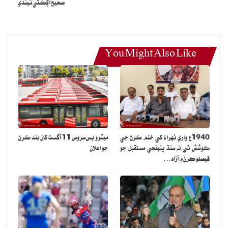
صحيح اڳڪٿي ٿيندي
گهٽ پاڻي پيئڻ سان چهري تي گهنج ۽ داغ ٿي پوندا آهن.
You Might Also Like
1940ع واري ٺهراءُ کي ختم ڪرڻ جي
ميٽرو بس سروس 11 آگسٽ کان بند ڪرڻ
ڪوشش ٿي ته سنڌ پنهنجي مستقبل جو
جو اعلان
فيصلو ڪرڻ ۾ آزاد…