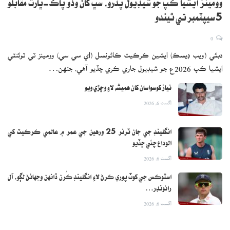
وومينز ايشيا ڪپ جو شيڊيول پڌرو، سڀ کان وڏو پاڪ-ڀارت مقابلو
5 سيپٽمبر تي ٿيندو
0
دبئي (ويب ڊيسڪ) ايشين ڪرڪيٽ ڪائونسل (اي سي سي) وومينز ٽي ٽوئنٽي
ايشيا ڪپ 2026ع جو شيڊيول جاري ڪري ڇڏيو آهي، جنهن…
نياز کوسواسان کان هميشه لاءِ وڇڙي ويو
اگست 6, 2026
انگلينڊ جي جان ٽرنر 25 ورهين جي عمر ۾ عالمي ڪرڪيٽ کي
الوداع چئي ڇڏيو
اگست 6, 2026
اسٽوڪس جي کوٽ پوري ڪرڻ لاءِ انگلينڊ ڪُرن ڏانهن وجهائڻ لڳو، آل
رائونڊر…
اگست 6, 2026