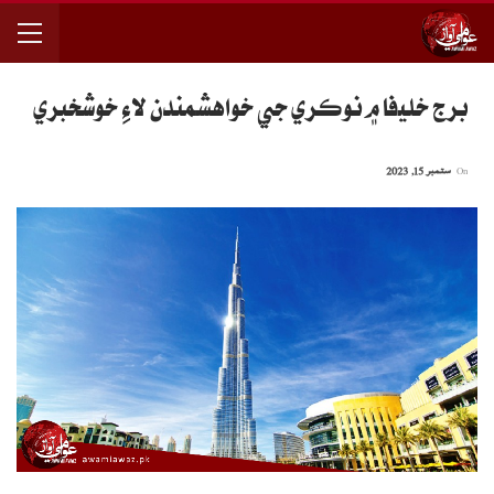
برج خليفا ۾ نوڪري جي خواهشمندن لاءِ خوشخبري
On
ستمبر 15, 2023