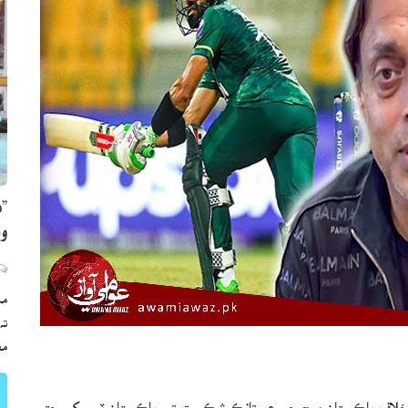
”ه
وي
مڪ
ته
مع
ت خلاف پاڪستان ميچ جي عبرتانڪ شڪست تي پاڪستان ٽيم کي ڇتي