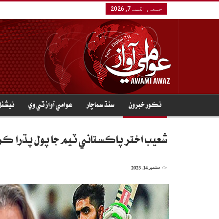
جمعہ, اگست 7, 2026
نڪور خبرون
سنڌ سماچار
عوامي آواز ٽي وي
نيشنل
شعيب اختر پاڪستاني ٽيم جا پول پڌرا ڪر
On
ستمبر 14, 2023