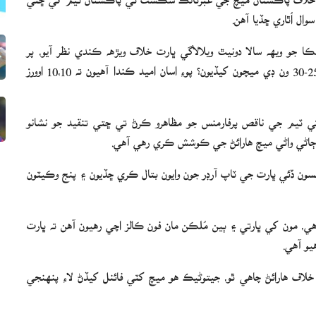
ال اُٿاري ڇڏيا آهن.
 جو ويهه سالا دونيٿ ويلالاگي ڀارت خلاف ويڙهه ڪندي نظر آيو، پر
پاڪستاني رانديگر ائين ڪندي نظر نه آيا، ٽنهي بالرن لڳاتار 25-30 ون ڊي ميچون کيڏيون؟ پوءِ اسان اميد ڪندا آهيون ته 10،10 اوورز
ي ٽيم جي ناقص پرفارمنس جو مظاهرو ڪرڻ تي ڇتي تنقيد جو نشانو
ڄاڻي واڻي ميچ هارائڻ جي ڪوشش ڪري رهي آهي.
نسون ڏئي ڀارت جي ٽاپ آرڊر جون وايون بتال ڪري ڇڏيون ۽ پنج وڪيٽون
 مون کي ڀارتي ۽ ٻين مُلڪن مان فون ڪالز اچي رهيون آهن ته ڀارت
يو آهي.
لاف هارائڻ چاهي ٿو، جيتوڻيڪ هو ميچ کٽي فائنل کيڏڻ لاءِ پنهنجي