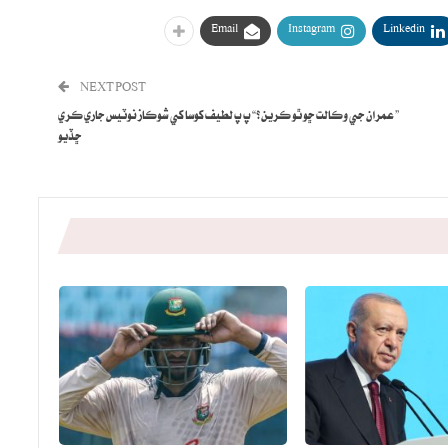
Email
Instagram
Linkedin
NEXT POST
” عمران جي وڪالت ڇو ٿو ڪرين؟“ پ پ لطيف کوسا کي شوڪاز نوٽيس جاري ڪري
ڇڏيو