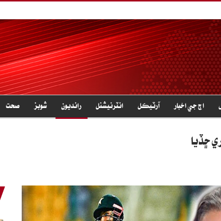
اڄ جي اخبار
آرٽيڪل
انٽرنيشنل
رانديون
شوبز
صحت
ي ڇڏيا