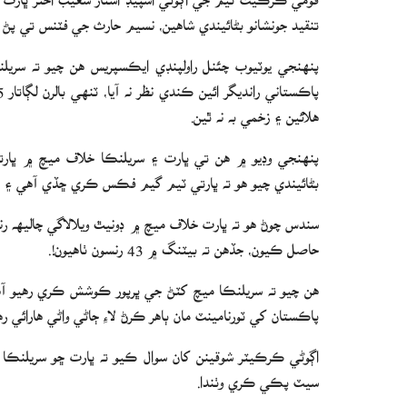
تنقيد جونشانو بڻائيندي شاهين، نسيم حارث جي فٽنس تي پڻ سو
پنهنجي يوٽيوب چئنل راولپنڊي ايڪسپريس هن چيو ته سريلنڪا
هلائين ۽ زخمي به نه ٿين.
پنهنجي وڊيو ۾ هن تي ڀارت ۽ سريلنڪا خلاف ميچ ۾ ڀارت
بڻائيندي چيو هو ته ڀارتي ٽيم گيم فڪس ڪري ڇڏي آهي ۽ 
سندس چوڻ هو ته ڀارت خلاف ميچ ۾ ڊونيٿ ويلالاگي چاليهه ر
حاصل ڪيون، جڏهن ته بيٽنگ ۾ 43 رنسون ٺاهيون!.
هن چيو ته سريلنڪا ميچ کٽڻ جي ڀرپور ڪوشش ڪري رهيو آهي،
پاڪستان کي ٽورنامينٽ مان ٻاهر ڪرڻ لاءِ ڄاڻي واڻي هارائي ره
اڳوڻي ڪرڪيٽر شوقينن کان سوال ڪيو ته ڀارت ڇو سريلنڪا خ
سيٽ پڪي ڪري وٺندا.