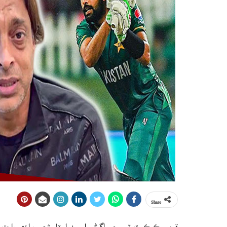
Share
قومي ڪرڪيٽ ٽيم جي اڳوڻي اسپيڊ اسٽار شعيب اختر ڀار