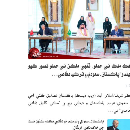
ڪ ملڪ تي حملو، ٽنهي ملڪن تي حملو تصور ڪيو
ندو“پاڪستان، سعودي ۽ ترڪيه دفاعي…
0
و شريف/اسلام آباد (ويب ڊيسڪ) پاڪستان تصديق ڪئي آهي
 سعودي عرب، پاڪستان ۽ ترڪي وچ ۾ ”مڪي گڏيل دفاعي
اهدي“ تي…
پاڪستان، سعودي ۽ ترڪيه جو دفاعي معاهدو ڪنهن ملڪ
جي خلاف ناهي: اردگان