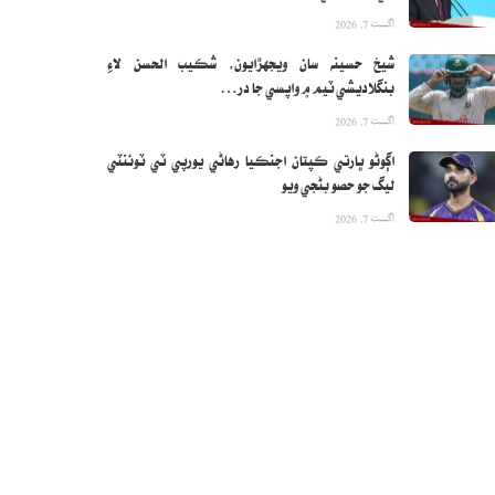
اگست 7, 2026
شيخ حسينه سان ويجهڙايون، شڪيب الحسن لاءِ
بنگلاديشي ٽيم ۾ واپسي جا در…
اگست 7, 2026
اڳوڻو ڀارتي ڪپتان اجنڪيا رهاڻي يورپي ٽي ٽوئنٽي
ليگ جو حصو بڻجي ويو
اگست 7, 2026