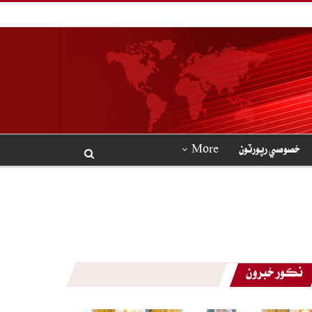
خصوصي رپورٽون
More
نڪور خبرون