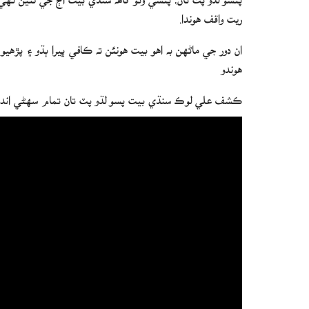
ريت واقف هوندا.
ان دور جي ماڻهن به اهو بيت هونئن ته ڪافي ڀيرا ٻڌو ۽ پڙه
هوندو
ڪشف علي لوڪ سنڌي بيت پسو لڌو پٽ تان تمام سهڻي انداز