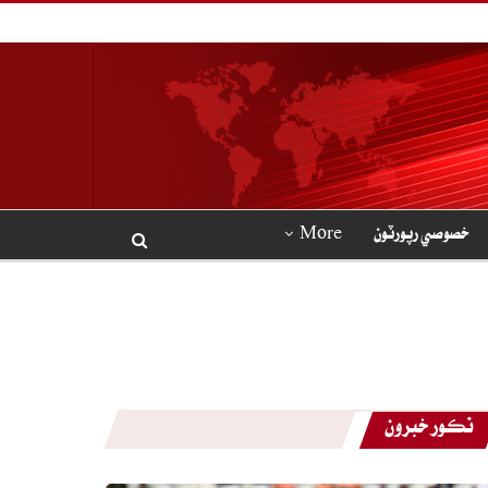
خصوصي رپورٽون
More
نڪور خبرون