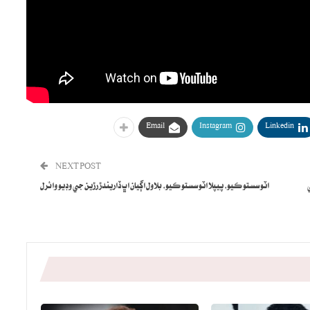
Email
Instagram
Linkedin
NEXT POST
اٽو سستو ڪيو، پيپلا اٽو سستو ڪيو، بلاول اڳيان اڀ ڏاريندڙ رڙين جي وڊيو وائرل