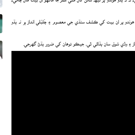
يو هوندو پر ان بيت کي ڪشف سنڌي جي معصوم ۽ چُلبُلي انداز ۾ نه ٻڌو
 ۽ وڏي شوق سان ٻڌائي ٿي، جيڪو توهان کي ضرور ٻڌڻ گهرجي.