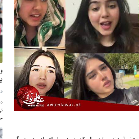
وو
ڀارت
دب
ج
ته نه ٻڌو هوندو پر ٽيهه سالن کان مٿي عمر جا ماڻهو ان بيت مان چڱيءَ