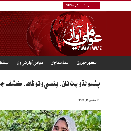
جمعہ, اگست 7, 2026
نڪور خبرون
سنڌ سماچار
عوامي آواز ٽي وي
نيشنل
پئسو لڌو پٽ تان، پئسي وتو گاهه، ڪشف جي چ
On
ستمبر 12, 2023