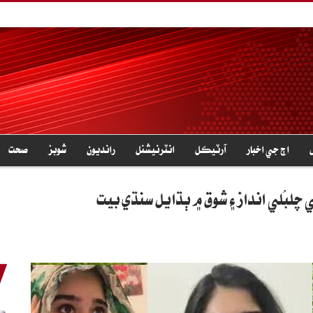
اڄ جي اخبار
آرٽيڪل
انٽرنيشنل
رانديون
شوبز
صحت
ُلبُلي انداز ۽ شوق ۾ ٻڌايل سنڌي بيت