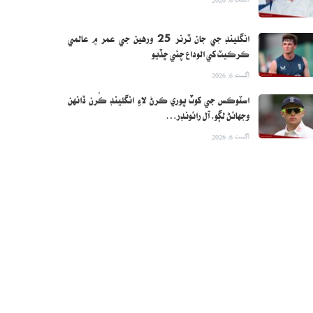
انگلينڊ جي جان ٽرنر 25 ورهين جي عمر ۾ عالمي
ڪرڪيٽ کي الوداع چئي ڇڏيو
اگست 6, 2026
اسٽوڪس جي کوٽ پوري ڪرڻ لاءِ انگلينڊ ڪُرن ڏانهن
وجهائڻ لڳو، آل رائونڊر…
اگست 6, 2026