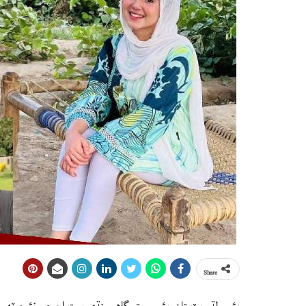
Share
پئسو لڌو پٽ تان، پئسي وتو گاهه سنڌي بيت اڄ جي نئين ٽهيءَ 