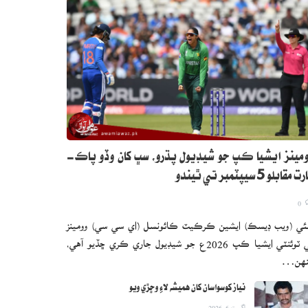
مينز ايشيا ڪپ جو شيڊيول پڌرو، سڀ کان وڏو پاڪ-
 مقابلو 5 سيپٽمبر تي ٿيندو
0
ئي (ويب ڊيسڪ) ايشين ڪرڪيٽ ڪائونسل (اي سي سي) وومينز
ٽي ٽوئنٽي ايشيا ڪپ 2026ع جو شيڊيول جاري ڪري ڇڏيو آهي،
نهن…
نياز کوسواسان کان هميشه لاءِ وڇڙي ويو
اگست 6, 2026