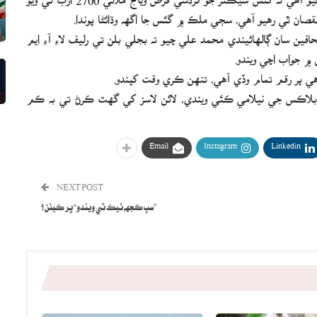
ين سان ڳالهائيندي محمد علي چيو ته بجلي بلن تي رليف لاءِ آءِ ايم
 ۾ جواب اچي ويندو.
 آهي پر رقم تمام وڏي آهي، تنهن ڪري وقت کپندو.
دس چوڻ هو ته ايندڙ مهيني تيل ۽ گئس جي ڳولا لاءِ 24 بلاڪس جي نيلامي ڪئي ويندي، لائن لاسز کي گهٽ ڪرڻ تي به ڪم
Email
Instagram
Linkedin
NEXT POST
”سڀ ڪجهه ٺيڪ ٿي ويندو“ پر ڪيئن؟