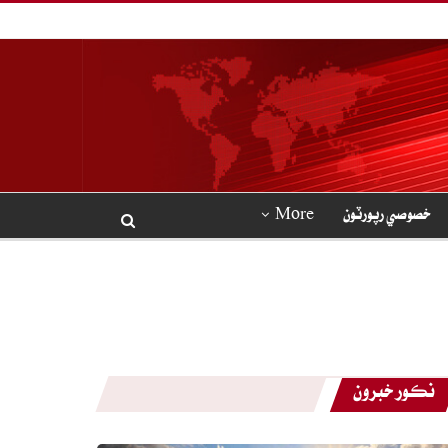
خصوصي رپورٽون
More
نڪور خبرون