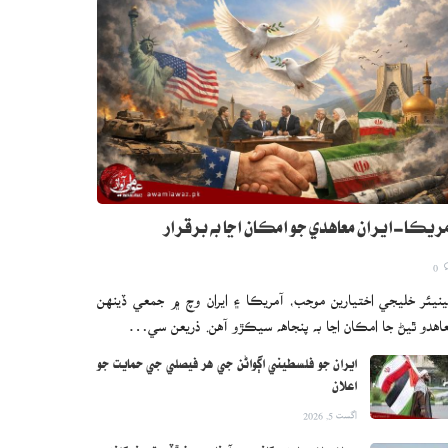
ريڪا-ايران معاهدي جو امڪان اڃا به برقرار
0
نيئر خليجي اختيارين موجب، آمريڪا ۽ ايران وچ ۾ جمعي ڏينهن
اهدو ٿيڻ جا امڪان اڃا به پنجاهه سيڪڙو آهن. ذريعن سي…
ايران جو فلسطيني اڳواڻن جي هر فيصلي جي حمايت جو
اعلان
اگست 5, 2026