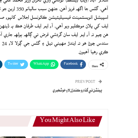
آهي، گئس جا اگهه فريز آهن، جنهن سبب ساليانو 350 اربن جو نقصان ٿي رهيو آهي، سڄي ملڪ ۾ گئس جا اگهه وڌائڻا پوندا.
اسپيشل انويسٽمينٽ فيسيليٽيشن ڪائونسل اجلاس کانپوءِ صحاف
ايف کي پلان موڪليو ويو آهي، آءِ ايم ايف طرفان هڪ ٻه ڏينهن
هن چيو ته آءِ ايم ايف سان گردشي قرض تي ڳالهه ٻولهه جاري
سن
ڪري رهيا آهيون.
Twitter
WhatsApp
Facebook
Share
PREV POST
پينشن تي گذارو ڪندڙن لاءِ خوشخبري
You Might Also Like