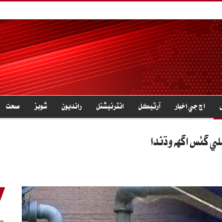
اڄ جي اخبار
آرٽيڪل
انٽرنيشنل
رانديون
شوبز
صحت
ي گئس اگهه وڌندا