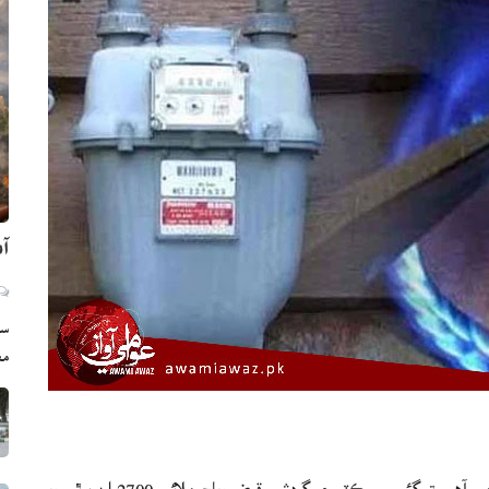
آم
سي
مع
اسلام آباد (ويب ڊيسڪ) توانائي واري نگران وزير محمد علي چيو آهي ته گئس سيڪٽر جو گردشي قرض وياج ملائي 2700 ارب ٿي ويو