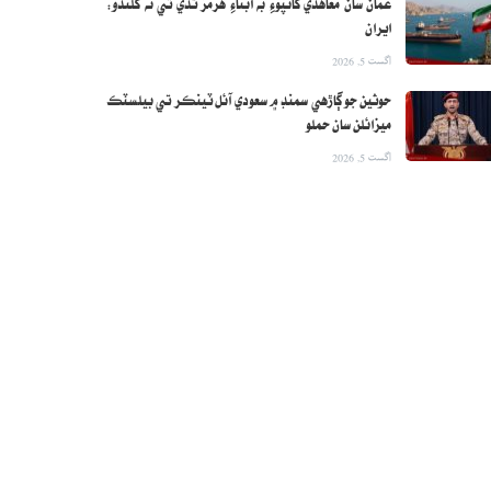
عمان سان معاهدي کانپوءِ به آبناءِ هرمز ٿڏي تي نه کلندو:
ايران
اگست 5, 2026
حوثين جو ڳاڙهي سمنڊ ۾ سعودي آئل ٽينڪر تي بيلسٽڪ
ميزائلن سان حملو
اگست 5, 2026