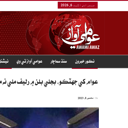
جمعرات, اگست 6, 2026
نڪور خبرون
سنڌ سماچار
عوامي آواز ٽي وي
نيشنل
عوام کي جهٽڪو، بجلي بلن ۾ رليف ملي نه مل
On
ستمبر 8, 2023