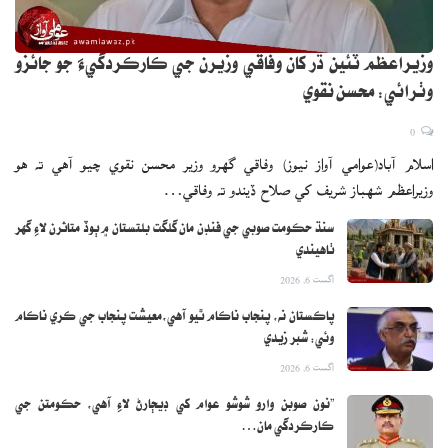
وزيراعظم ٽئين ڌر کان وفاقي وزيرن جي ڪارڪردگيءَ جو جائزو
وٺرائي: محسن نقوي
0
اسلام آباد(عوامي آواز نيوز) وفاقي گهرو وزير محسن نقوي چيو آهي ته هو
وزيراعظم شهباز شريف کي صلاح ڏيندو ته وفاقي…
سنڌ حڪومت صوبي جي فنڊن مان گلگت بلتستان ۾ ٻوڏ متاثرن لاءِ گهر
ٺاهيندي
اگست 6, 2026
پاڪستان نه، پنجاب ناڪام ٿيو آهي،معيشت پنجاب جي ڪري ناڪام
وئي: شبر زيدي
اگست 6, 2026
”نون صوبن وارو شوشو عوام کي ڊيڄارڻ لاءِ آهي، حڪومتن جي
ڪارڪردگي مان…