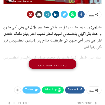
Share
ڪراچي( ويب ڊيسڪ ) سوشل ميديا تي هڪ وڊيو وائرل ٿي رهي آهي جنهن
۾ هڪ بالر اڳوڻي پاڪستاني اسپيڊ اسٽار شعيب اختر جيان بالنگ ڪندي
نظر اچي رهيو آهي،جنهن کي ڪرڪيٽ مداح ٻيو راولپنڊي ايڪسپريس قرار
ڏئي رهيا آهن.
عمان سان واسطو رکندڙ فاسٽ بالر محمد عمران کي راولپنڊي ايڪسپريس
شعيب اختر جو همشڪل قرار ڏنو پيو وڃي.
CONTINUE READING
سماجي رابطن جي ويب سائيٽ ايڪس تي هڪ وڊيو وائرل ٿي رهي آهي
جنهن ۾ موجود بالر شعيب اختر جيان بالنگ ڪندي نظر اچي رهيو آهي.
Twitter
WhatsApp
Facebook
Share
NEXT POST
PREV POST