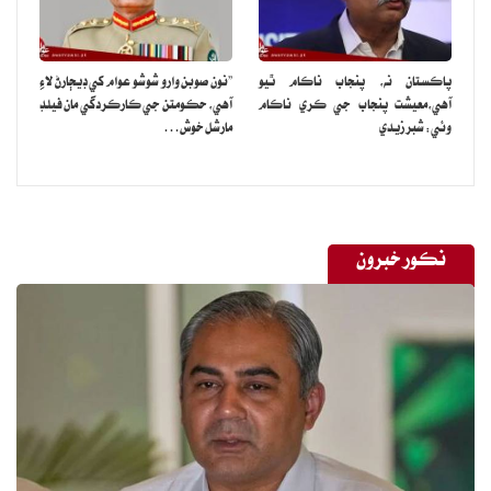
سوشل ميديا تي وائرل ٿيندڙ وڊيو تي ماڻهو دلچسپ تبصرا ڪري رهيا آهن
جڏهن ته اڪثر ماڻهو کيس بالنگ ڪندو ڏسي ڪنفيوز ٿي ويا آهن ته ڪٿي
پاڪستان نه، پنجاب ناڪام ٿيو
”نون صوبن وارو شوشو عوام کي ڊيڄارڻ لاءِ
هي شعيب اختر ته ناهي.
آهي،معيشت پنجاب جي ڪري ناڪام
آهي، حڪومتن جي ڪارڪردگي مان فيلڊ
وئي: شبر زيدي
مارشل خوش…
نڪور خبرون