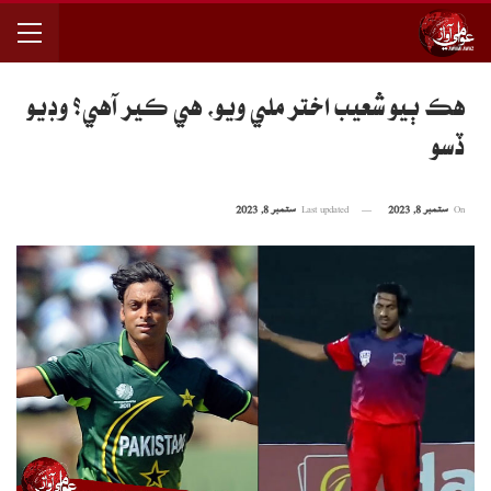
هڪ ٻيو شعيب اختر ملي ويو، هي ڪير آهي؟ وڊيو
ڏسو
On
ستمبر 8, 2023
Last updated
ستمبر 8, 2023