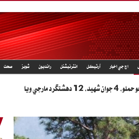
اڄ جي اخبار
آرٽيڪل
انٽرنيشنل
رانديون
شوبز
صحت
رد مارجي ويا