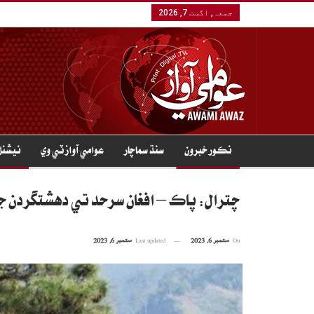
جمعہ, اگست 7, 2026
نڪور خبرون
سنڌ سماچار
عوامي آواز ٽي وي
نيشنل
چترال: پاڪ – افغان سرحد تي دهشتگردن جو حملو، 4 جوان شهيد، 12 دهشتگ
On
ستمبر 6, 2023
Last updated
ستمبر 6, 2023