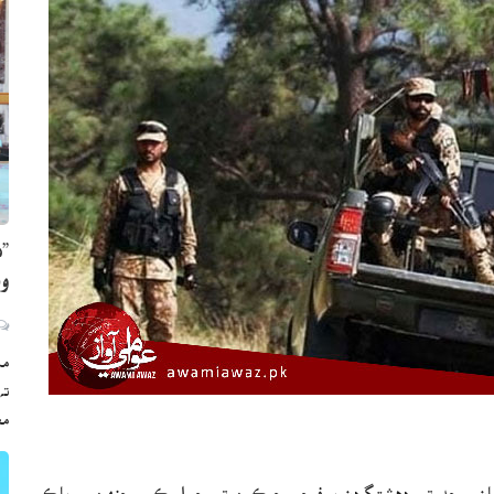
”ه
وي
مڪ
ته
مع
ان سرحد تي دهشتگردن ٻه فوجي چوڪين تي حملو ڪيو، جنهن ۾ پاڪ