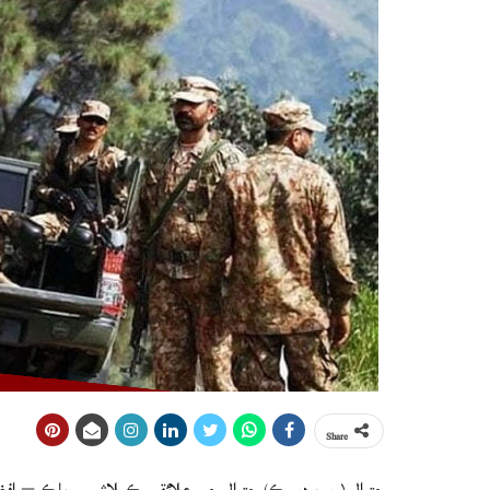
Share
چترال (ويب ڊيسڪ) چترال جي علائقي ڪيلاش ۾ پاڪ – افغ