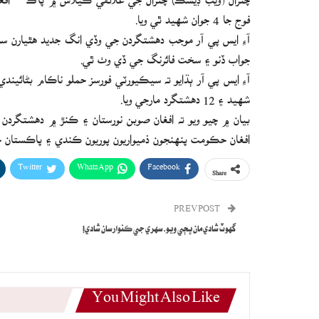
فوج جا 4 جوان شهيد ٿي ويا.
آءِ ايس پي آر موجب دهشتگردن جي وڏي انگ جديد هٿيارن س
جواب ڏنو ۽ سخت فائرنگ جي ڏي وٺ ٿي.
شهيد ۽ 12 دهشتگرد مارجي ويا.
بيان ۾ چيو ويو ته افغان صوبن نورستان ۽ ڪنڙ ۾ دهشتگردن
افغان حڪومت پنهنجون ذميواريون پوريون ڪندي ۽ پاڪستان خلا
Twitter
WhatsApp
Facebook
Share
PREV POST
گهوٽ شادي مان ڀڄي ويو، سهري جي ڪنوار سان شادي!
You Might Also Like