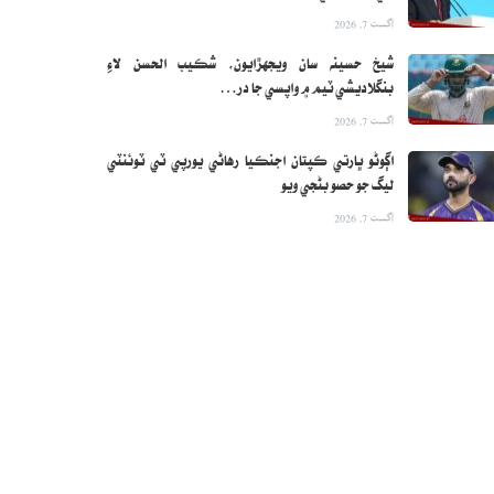
اگست 7, 2026
شيخ حسينه سان ويجهڙايون، شڪيب الحسن لاءِ
بنگلاديشي ٽيم ۾ واپسي جا در…
اگست 7, 2026
اڳوڻو ڀارتي ڪپتان اجنڪيا رهاڻي يورپي ٽي ٽوئنٽي
ليگ جو حصو بڻجي ويو
اگست 7, 2026