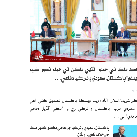
ڪ ملڪ تي حملو، ٽنهي ملڪن تي حملو تصور ڪيو
ندو“پاڪستان، سعودي ۽ ترڪيه دفاعي…
0
و شريف/اسلام آباد (ويب ڊيسڪ) پاڪستان تصديق ڪئي آهي
 سعودي عرب، پاڪستان ۽ ترڪي وچ ۾ ”مڪي گڏيل دفاعي
اهدي“ تي…
پاڪستان، سعودي ۽ ترڪيه جو دفاعي معاهدو ڪنهن ملڪ
جي خلاف ناهي: اردگان