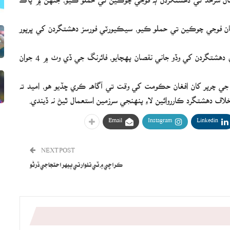
ان فوجي چوڪين تي حملو ڪيو، سيڪيورٽي فورسز دهشتگردن کي ڀرپور
آءِ ايس پي آر ٻڌايو ته سيڪيورٽي فورسز حملو ناڪام بڻائيندي دهشتگردن کي وڏو جاني نقصان پهچايو، فائرنگ جي ڏي وٺ ۾ 4 جوان
 جي چرپر کان افغان حڪومت کي وقت تي آگاهه ڪري ڇڏيو هو، اميد ته
ف دهشتگرد ڪارروائين لاءِ پنهنجي سرزمين استعمال ٿيڻ نه ڏيندي.
Email
Instagram
Linkedin
NEXT POST
ڪراچي ۾ ٽي تلوار تي ٻيهر احتجاجي ڌرڻو