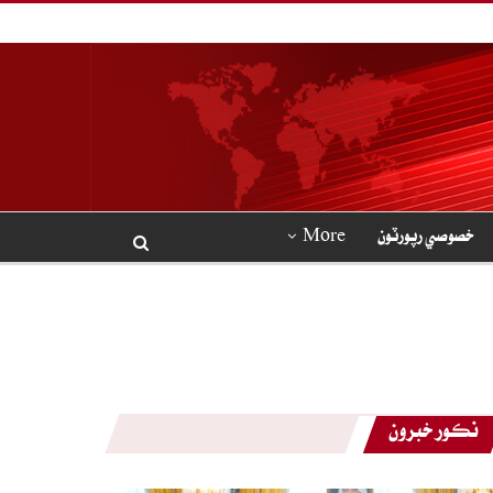
خصوصي رپورٽون
More
نڪور خبرون