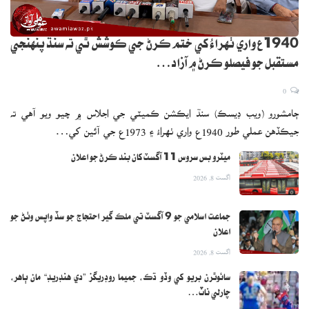
1940ع واري ٺهراءُ کي ختم ڪرڻ جي ڪوشش ٿي ته سنڌ پنهنجي
مستقبل جو فيصلو ڪرڻ ۾ آزاد…
0
ڄامشورو (ويب ڊيسڪ) سنڌ ايڪشن ڪميٽي جي اجلاس ۾ چيو ويو آهي ته
جيڪڏهن عملي طور 1940ع واري ٺهراءُ ۽ 1973ع جي آئين کي…
ميٽرو بس سروس 11 آگسٽ کان بند ڪرڻ جو اعلان
اگست 8, 2026
جماعت اسلامي جو 9 آگسٽ تي ملڪ گير احتجاج جو سڏ واپس وٺڻ جو
اعلان
اگست 8, 2026
سائوٿرن بريو کي وڏو ڌڪ، جميما روڊريگز ”دي هنڊريڊ“ مان ٻاهر،
چارلي ناٽ…