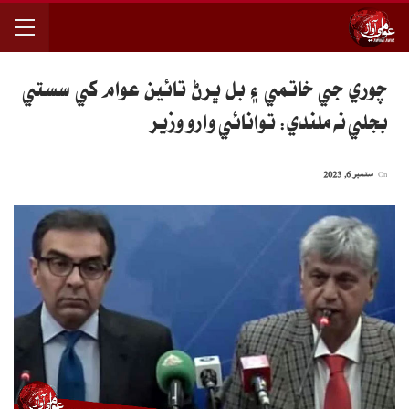
چوري جي خاتمي ۽ بل ڀرڻ تائين عوام کي سستي
بجلي نه ملندي: توانائي وارو وزير
On
ستمبر 6, 2023