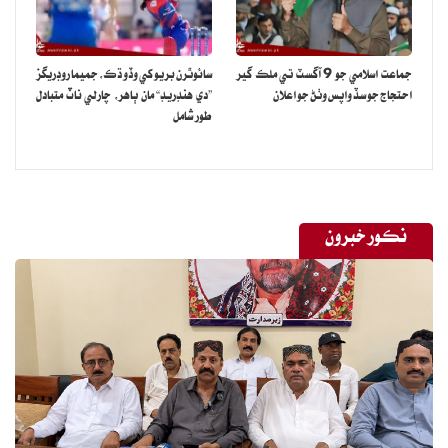
جماعت اسلامي جو 9 آگسٽ تي ملڪ گير
سائوٿرن بريو کي وڏو ڌڪ، جميما روڊريگز
احتجاج جو سڏ واپس وٺڻ جو اعلان
”دي هنڊريڊ“ مان ٻاهر، چارلي ناٽ متبادل
طور شامل
نڪور خبرون