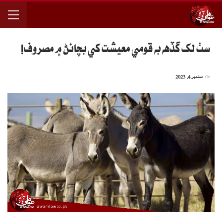
سٺ لک گڏهه به قومي معيشت کي بچائڻ ۾ مصروف!
On
ستمبر 4, 2023