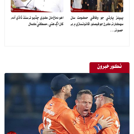
پيپلز پارٽي جو وفاقي حڪومت سان
اهو دماغ مان ڪڍي ڇڏيو ته سنڌ ڏاڏي آدم
سهڪار نه ڪرڻ جو فيصلو، قانونسازي ۾ به
کان اڳ هئي: مصطفيٰ ڪمال
حصو نه…
نڪور خبرون