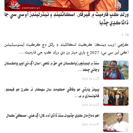
ورلڊ ڪپ فارميٽ ۾ ڦيرڦار، اسڪاٽلينڊ ۽ نيڌرلينڊز آءِ سي سي جا
ڌاڻا ڪڍي ڇڏيا
0
ڪراچي (ويب ڊيسڪ) ڪرڪيٽ اسڪاٽلينڊ ۽ رائل ڊچ ڪرڪيٽ ايسوسيئيشن
(ڪي اين سي بي) 2027ع واري مينز ون ڊي ورلڊ ڪپ جي فارميٽ…
سنڌ ۾ ايڊونچرز پاڪستان جي حق ۾ ناهي، اسان اڳ ئي اوڀر پاڪستان
وڃائي چڪا…
اگست 10, 2026
پيپلز پارٽي جو وفاقي حڪومت سان سهڪار نه ڪرڻ جو فيصلو،
قانونسازي ۾ به…
اگست 10, 2026
اهو دماغ مان ڪڍي ڇڏيو ته سنڌ ڏاڏي آدم کان اڳ هئي: مصطفيٰ ڪمال
اگست 10, 2026