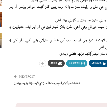
ناڻي واري وزارت جي ذريعن موجب پلان ۾ ٻڌايو ويو هو ته بجلي جي بلن ۾ رليف سان ساڍا 6 ارب رپين کان گهٽ جو اثر پوندو، آءِ ايم
سبب دير ٿي رهي آهي، نئون پلان شيئر ٿيڻ تي آءِ ايم ايف اختياريون ۽
ذريعن جو چوڻ آهي ته بجلي بلن ۾ رليف ڏيڻ لاءِ بجيٽ مان آئوٽ نه ٿيڻ جي آءِ ايم ايف کي خاطري ڪرائي وئي آهي، بلن کي 4
ي آهي.
سان ٻيهر ڳالهه ٻولهه ڪئي ويندي.
Email
Instagram
Linkedin
NEXT POST
ايشياڪپ: گوتم گمڀير جا تماشائين کي اڻوڻندڙ اشارا، وڊيو وائرل