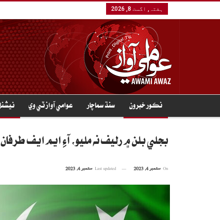
ہفتہ, اگست 8, 2026
نڪور خبرون
سنڌ سماچار
عوامي آواز ٽي وي
نيشنل
بجلي بلن ۾ رليف نه مليو، آءِ ايم ايف طرفا
On
ستمبر 4, 2023
Last updated
ستمبر 4, 2023