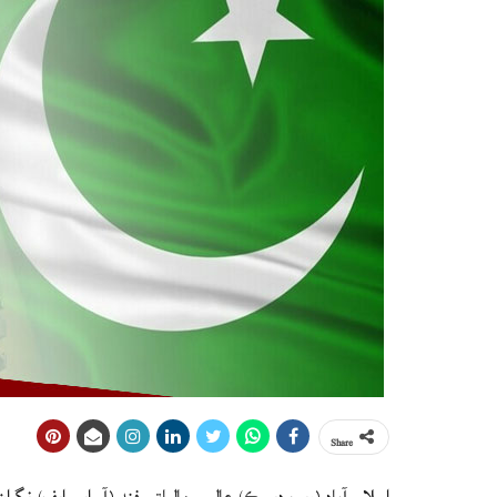
Share
اسلام آباد (ويب ڊيسڪ) عالمي مالياتي فنڊ (آءِ ايم ايف) نگ