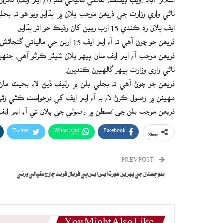
ايف پلان رد ڪندي 15 ارب رپين کان وڌيڪ جو اثر ٻڌايو.
ذريعن جو چوڻ آهي ته آءِ ايم ايف 15 اربن جي مالياتي گنجائش پوري ڪرڻ جو پلان به گهري ورتو آهي.
ذريعن موجب آءِ ايم ايف سان ٻيهر پلان شيئر ڪرڻو آهي، جنهن 
ناڻي واري وزارت ٻيهر ڳالهيون ڪنديون.
مهينن ۾ وصول ڪرڻ لاءِ به آءِ ايم ايف کي درخواست ڪئي وئ
ذريعن موجب بلن جي قسطن ۾ وصولي جي پلان تي آءِ ايم ايف 
Twitter
WhatsApp
Facebook
Share
PREV POST
بلوچستان جي پهرين عورت ايس ايس پي فريال فريد چارج سنڀالي ورتي