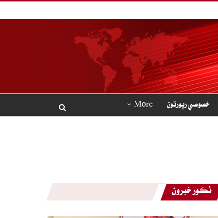
خصوصي رپورٽون
More
نڪور خبرون