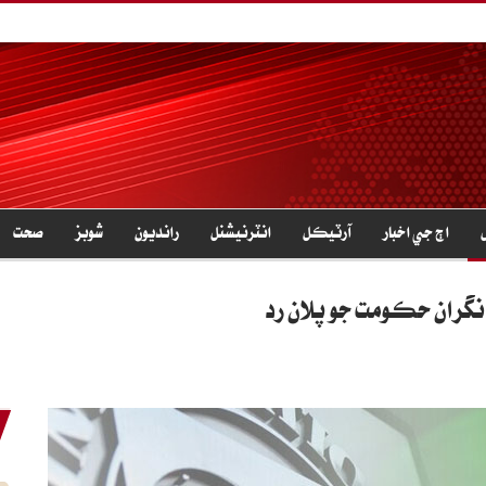
اڄ جي اخبار
آرٽيڪل
انٽرنيشنل
رانديون
شوبز
صحت
ن نگران حڪومت جو پلان رد