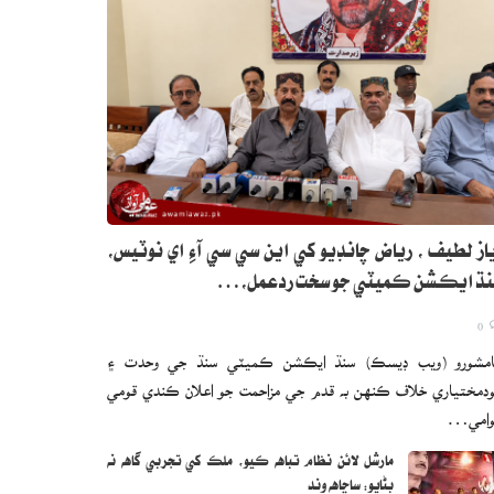
از لطيف ، رياض چانڊيو کي اين سي سي آءِ اي نوٽيس،
نڌ ايڪشن ڪميٽي جو سخت ردعمل،…
0
مشورو (ويب ڊيسڪ) سنڌ ايڪشن ڪميٽي سنڌ جي وحدت ۽
دمختياري خلاف ڪنهن به قدم جي مزاحمت جو اعلان ڪندي قومي
وامي…
مارشل لائن نظام تباهه ڪيو، ملڪ کي تجربي گاهه نه
بڻايو: ساڃاهه وند