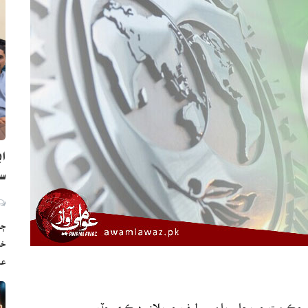
اي
س
ڄا
خو
ع
ران حڪومت جو بجلي بلن ۾ رليف جو پلان رد ڪري ڇڏيو.