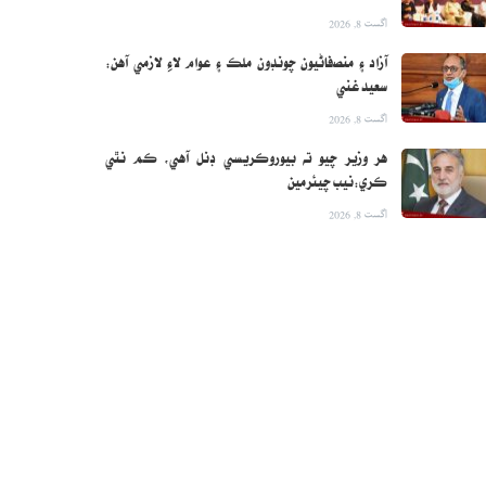
اگست 8, 2026
آزاد ۽ منصفاڻيون چونڊون ملڪ ۽ عوام لاءِ لازمي آهن:
سعيد غني
اگست 8, 2026
هر وزير چيو ته بيوروڪريسي ڊنل آهي، ڪم نٿي
ڪري:نيب چيئرمين
اگست 8, 2026