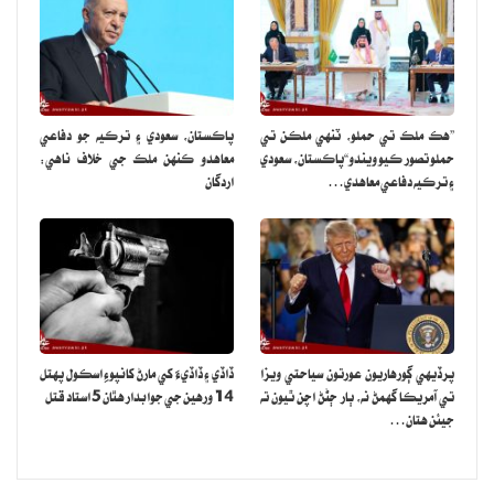
”هڪ ملڪ تي حملو، ٽنهي ملڪن تي
پاڪستان، سعودي ۽ ترڪيه جو دفاعي
حملو تصور ڪيو ويندو“پاڪستان، سعودي
معاهدو ڪنهن ملڪ جي خلاف ناهي:
۽ ترڪيه دفاعي معاهدي…
اردگان
پرڏيهي ڳورهاريون عورتون سياحتي ويزا
ڏاڏي ۽ ڏاڏيءَ کي مارڻ کانپوءِ اسڪول پهتل
تي آمريڪا گهمڻ نه، ٻار ڄڻڻ اچن ٿيون ته
14 ورهين جي جوابدار هٿان 5 استاد قتل
جيئن هتان…