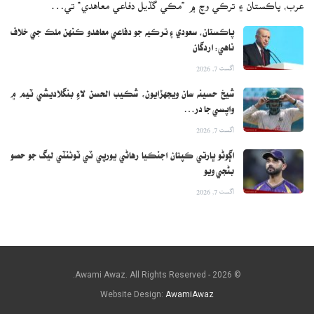
عرب، پاڪستان ۽ ترڪي وچ ۾ ”مڪي گڏيل دفاعي معاهدي“ تي…
پاڪستان، سعودي ۽ ترڪيه جو دفاعي معاهدو ڪنهن ملڪ جي خلاف
ناهي: اردگان
اگست 7, 2026
شيخ حسينه سان ويجهڙايون، شڪيب الحسن لاءِ بنگلاديشي ٽيم ۾
واپسي جا در…
اگست 7, 2026
اڳوڻو ڀارتي ڪپتان اجنڪيا رهاڻي يورپي ٽي ٽوئنٽي ليگ جو حصو
بڻجي ويو
اگست 7, 2026
© 2026 - Awami Awaz. All Rights Reserved.
Website Design:
AwamiAwaz