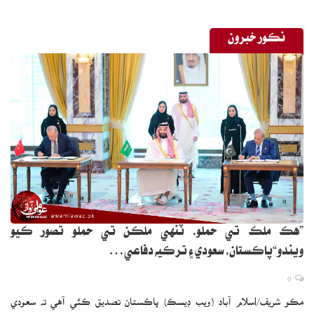
نڪور خبرون
”هڪ ملڪ تي حملو، ٽنهي ملڪن تي حملو تصور ڪيو
ويندو“پاڪستان، سعودي ۽ ترڪيه دفاعي…
0
مڪو شريف/اسلام آباد (ويب ڊيسڪ) پاڪستان تصديق ڪئي آهي ته سعودي