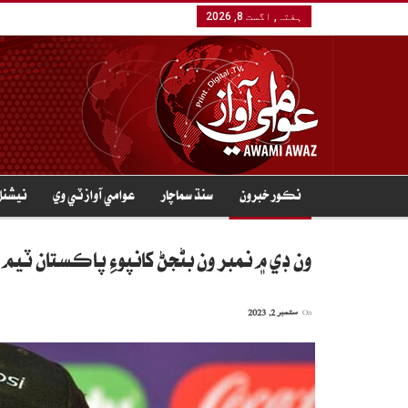
ہفتہ, اگست 8, 2026
نڪور خبرون
سنڌ سماچار
عوامي آواز ٽي وي
نيشنل
ون ڊي ۾ نمبر ون بڻجڻ کانپوءِ پاڪستان ٽيم 
On
ستمبر 2, 2023