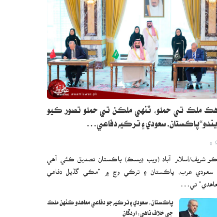
ڪ ملڪ تي حملو، ٽنهي ملڪن تي حملو تصور ڪيو
ندو“پاڪستان، سعودي ۽ ترڪيه دفاعي…
0
و شريف/اسلام آباد (ويب ڊيسڪ) پاڪستان تصديق ڪئي آهي
 سعودي عرب، پاڪستان ۽ ترڪي وچ ۾ ”مڪي گڏيل دفاعي
اهدي“ تي…
پاڪستان، سعودي ۽ ترڪيه جو دفاعي معاهدو ڪنهن ملڪ
جي خلاف ناهي: اردگان