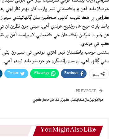
حوصلا بلند آهن ۽ پاڪستاني ٽيم ڀارت کان بهتر نظر اچي ره
ڪراچي ۾ هڪ تقريب کانپوءِ صحافين سان ڳالهائيندي سرفراز 
پاڪ ڀارت ميچ هاءِ وولٽيج هوندي آهي، سڀني جون نظرون ان تي
هن چيو ته شوقين پاڪستان جي ڪاميابي لاءِ پراميد آهن پر 
ڪپ تي هوندي.
سندس موجب پاڪستان ٽيم اهڙي موقعي تي نمبر ون بڻي آ
سٺي ڳالهه آهي، ان سان رانديگرن جو حوصلو بلند ٿيندو آهي.
Twitter
WhatsApp
Facebook
Share
PREV POST
ميلاٽونين سان ننڊ ايندي، ڪهڙي غذا مان حاصل ڪجي
You Might Also Like