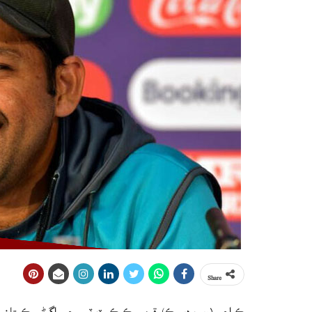
Share
ڪراچي (ويب ڊيسڪ) قومي ڪرڪيٽ ٽيم جي اڳوڻي ڪپتان سرفراز