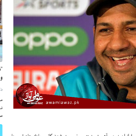
”ه
وي
مڪ
ته
مع
 احمد چيو آهي ته ون ڊي ۾ نمبر ون بڻجڻ کانپوءِ پاڪستان ٽيم جا