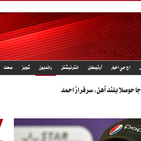
اڄ جي اخبار
آرٽيڪل
انٽرنيشنل
رانديون
شوبز
صحت
جا حوصلا بلند آهن: سرفراز احمد