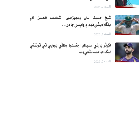
اگست 7, 2026
شيخ حسينه سان ويجهڙايون، شڪيب الحسن لاءِ
بنگلاديشي ٽيم ۾ واپسي جا در…
اگست 7, 2026
اڳوڻو ڀارتي ڪپتان اجنڪيا رهاڻي يورپي ٽي ٽوئنٽي
ليگ جو حصو بڻجي ويو
اگست 7, 2026