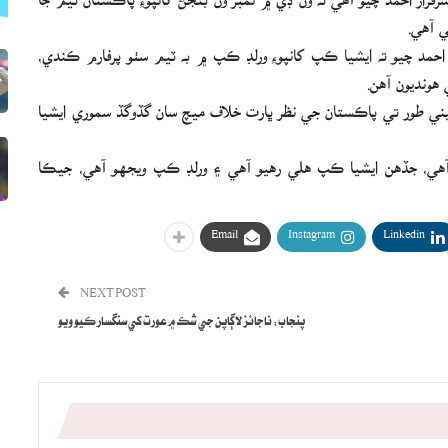
ي آهي.
احمد چيو ته ايشيا ڪپ کانپوءِ ورلڊ ڪپ ۾ به ٽيم سٺو پرفارم ڪندي،
 هونديون آهن.
يقيني طور تي پاڪستان جي نظر ڀارت خلاف ميچ سان گڏوگڏ سموري ايشيا
هي، جڏهن ايشيا ڪپ هلي رهيو آهي ۽ ورلڊ ڪپ ويجهو آهي، جيڪا
Email
Instagram
Linkedin
NEXT POST
پنجاب: ناجائز لاڳاپن جي شڪ ۾ عورت کي سنگسار ڪيو ويو