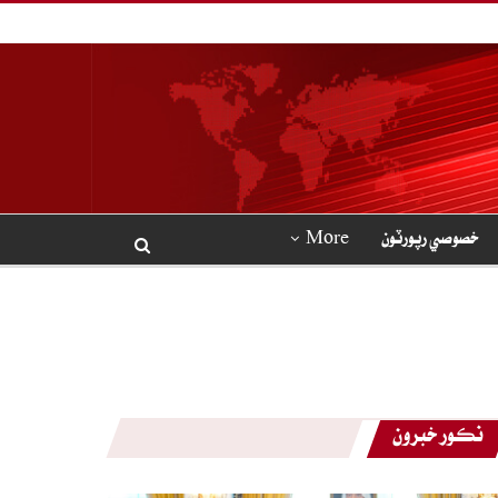
خصوصي رپورٽون
More
نڪور خبرون