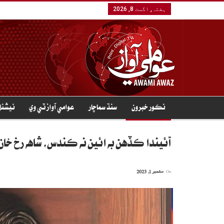
ہفتہ, اگست 8, 2026
نڪور خبرون
سنڌ سماچار
عوامي آواز ٽي وي
نيشنل
آئيندا ڪڏهن به ائين نه ڪندس، شاهه رخ خان ج
On
ستمبر 1, 2023