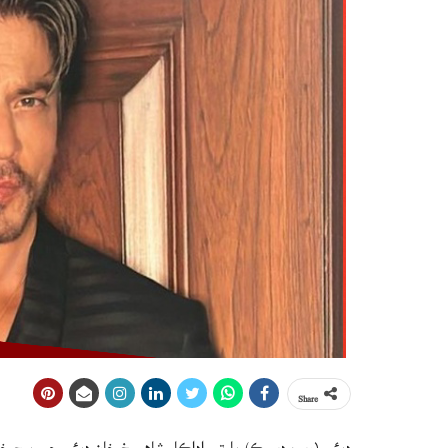
Share
دبئي (ويب ڊيسڪ) ڀارتي اداڪار شاهه رخ خان دبئي جي برج خلي