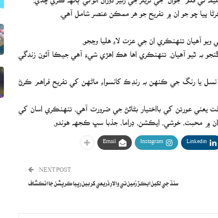
ڪرڻا پيا ڇو جو ان ۾ تفريح جو هر ممڪن عنصر شامل آهي.
 ٿي ويو آهيان تنهنڪري ان جي عزت لاءِ هليا وڃجو.
 اپ ڪرڻا پيا، ۽ آئون گنجو به ٿيو آهيان. تنهنڪري اها هڪ اهڙي شيءَ آهي جيڪا آئون زندگي
نسل يا رنگ جي ڪنهن به رنڊڪ کانسواءِ ماڻهن کي تفريح فراهم ڪرڻ
اقت يعني عورتن کي بااختيار بڻائڻ جي ضرورت آهي، تنهنڪري اسان کي
پر ان ۾ محبت، خوشي، ايڪشن، ڊراما، جذبا سڀ ڪجهه هوندو.
Email
Instagram
Linkedin
NEXT POST
سنڌ جي لکين ايڪڙ زمين تي والار ذريعي کربين رپيا ڪرپشن جا انڪشاف