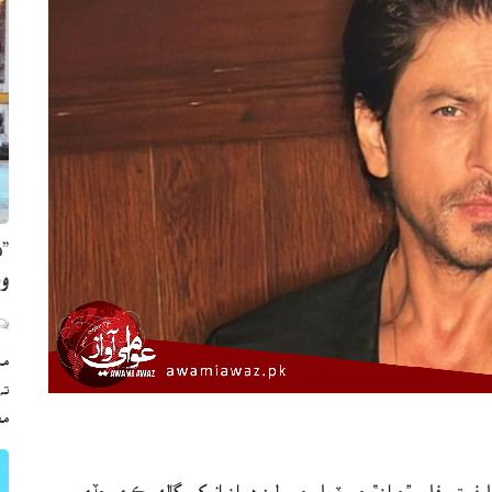
”ه
وي
مڪ
ته
مع
فه تي فلم ”جوان“ جي ٽريلر جي رليز دوران انوکي ڳالهه ڪري ڇڏي.