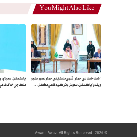
You Might Also Like
”هڪ ملڪ تي حملو، ٽنهي ملڪن تي حملو تصور ڪيو
پاڪستان، سعودي ۽
ويندو“پاڪستان، سعودي ۽ ترڪيه دفاعي معاهدي…
ملڪ جي خلاف ناهي: 
© 2026 - Awami Awaz. All Rights Reserved.