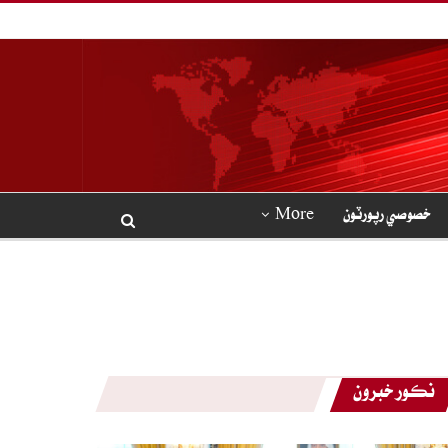
خصوصي رپورٽون
More
نڪور خبرون