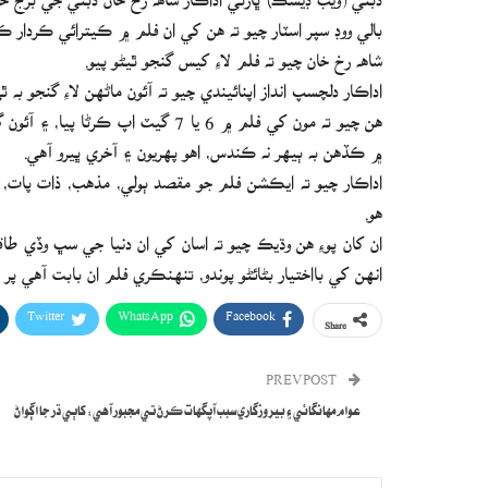
بالي ووڊ سپر اسٽار چيو ته هن کي ان فلم ۾ ڪيترائي ڪردار 
شاهه رخ خان چيو ته فلم لاءِ کيس گنجو ٿيڻو پيو.
اداڪار دلچسپ انداز اپنائيندي چيو ته آئون ماڻهن لاءِ گنجو به
هن چيو ته مون کي فلم ۾ 6 يا 7 گيٽ
۾ ڪڏهن به ٻيهر نه ڪندس، اهو پهريون ۽ آخري ڀيرو آهي.
اداڪار چيو ته ايڪشن فلم جو مقصد ٻولي، مذهب، ذات پات، 
هو.
ان کان پوءِ هن وڌيڪ چيو ته اسان کي ان دنيا جي سڀ وڏي ط
انهن کي بااختيار بڻائڻو پوندو، تنهنڪري فلم ان بابت آهي 
Twitter
WhatsApp
Facebook
Share
PREV POST
عوام مهانگائي ۽ بيروزگاري سبب آپگهات ڪرڻ تي مجبور آهي: کاٻي ڌر جا اڳواڻ