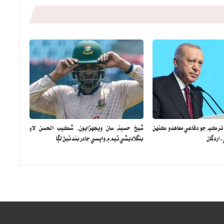
 ترڪيه جو دفاعي معاهدو ڪنهن
شيخ حسينه سان ويجهڙايون، شڪيب الحسن لاءِ
اردگان
بنگلاديشي ٽيم ۾ واپسي جا در بند ٿيڻ لڳا