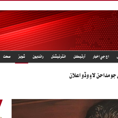
اڄ جي اخبار
آرٽيڪل
انٽرنيشنل
رانديون
شوبز
صحت
و مداحن لاءِ وڏو اعلان