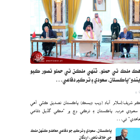
ڪ ملڪ تي حملو، ٽنهي ملڪن تي حملو تصور ڪيو
ندو“پاڪستان، سعودي ۽ ترڪيه دفاعي…
0
و شريف/اسلام آباد (ويب ڊيسڪ) پاڪستان تصديق ڪئي آهي
 سعودي عرب، پاڪستان ۽ ترڪي وچ ۾ ”مڪي گڏيل دفاعي
اهدي“ تي…
پاڪستان، سعودي ۽ ترڪيه جو دفاعي معاهدو ڪنهن ملڪ
جي خلاف ناهي: اردگان