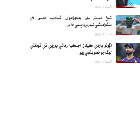
اگست 7, 2026
شيخ حسينه سان ويجهڙايون، شڪيب الحسن لاءِ
بنگلاديشي ٽيم ۾ واپسي جا در…
اگست 7, 2026
اڳوڻو ڀارتي ڪپتان اجنڪيا رهاڻي يورپي ٽي ٽوئنٽي
ليگ جو حصو بڻجي ويو
اگست 7, 2026