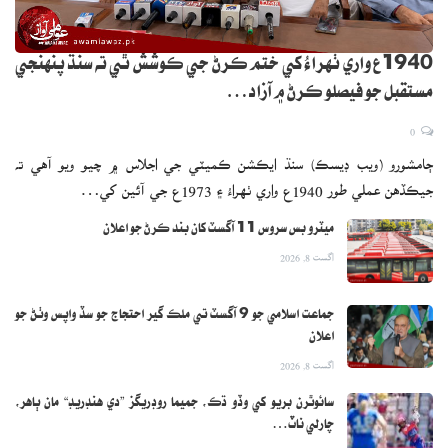
1940ع واري ٺهراءُ کي ختم ڪرڻ جي ڪوشش ٿي ته سنڌ پنهنجي
مستقبل جو فيصلو ڪرڻ ۾ آزاد…
0
ڄامشورو (ويب ڊيسڪ) سنڌ ايڪشن ڪميٽي جي اجلاس ۾ چيو ويو آهي ته
جيڪڏهن عملي طور 1940ع واري ٺهراءُ ۽ 1973ع جي آئين کي…
ميٽرو بس سروس 11 آگسٽ کان بند ڪرڻ جو اعلان
اگست 8, 2026
جماعت اسلامي جو 9 آگسٽ تي ملڪ گير احتجاج جو سڏ واپس وٺڻ جو
اعلان
اگست 8, 2026
سائوٿرن بريو کي وڏو ڌڪ، جميما روڊريگز ”دي هنڊريڊ“ مان ٻاهر،
چارلي ناٽ…