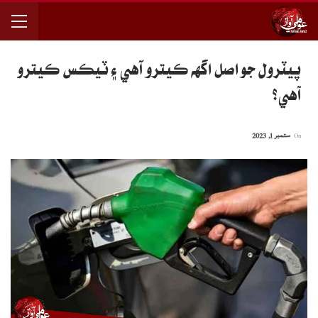
پيٽرول جو اصل اگهه ڪيترو آهي ۽ ٽيڪس ڪيترو
آهي؟
On
ستمبر 1, 2023