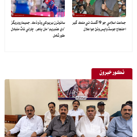
جماعت اسلامي جو 9 آگسٽ تي ملڪ گير
سائوٿرن بريو کي وڏو ڌڪ، جميما روڊريگز
احتجاج جو سڏ واپس وٺڻ جو اعلان
”دي هنڊريڊ“ مان ٻاهر، چارلي ناٽ متبادل
طور شامل
نڪور خبرون