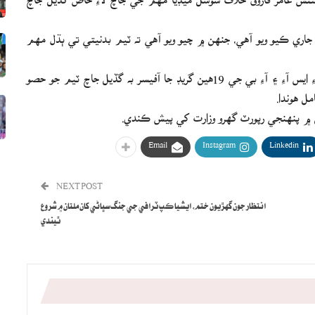
اري ڪيو ويو آهي، جنهن ۾ چيو ويو آهي ته ٽيم بدنيتي تي ٻڌل مهم
ايف آءِ اي سائبر ڪرائم جو ڊائريڪٽر ٽيم جو ڪنوينر هوندو، آءِ ايس آءِ ۽ آءِ بي جي 19هين گريڊ جا آفيسر به گڏيل جاچ ٽيم جو حصو
Email
Instagram
Linkedin
NEXT POST
انتظار جون گهڙيون ختم، ايشيا ڪپ ٽرافي جي جنگ سڀاڻي کان ملتان ۾ شروع
ٿيندي