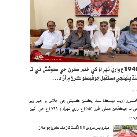
1940ع واري ٺهراءُ کي ختم ڪرڻ جي ڪوشش ٿي ته
ڌ پنهنجي مستقبل جو فيصلو ڪرڻ ۾ آزاد…
0
مشورو (ويب ڊيسڪ) سنڌ ايڪشن ڪميٽي جي اجلاس ۾ چيو ويو
آهي ته جيڪڏهن عملي طور 1940ع واري ٺهراءُ ۽ 1973ع جي آئين
ي…
ميٽرو بس سروس 11 آگسٽ کان بند ڪرڻ جو اعلان
اگست 8, 2026