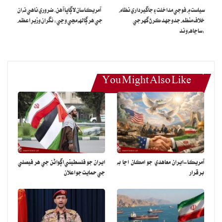
لائينز لاءِ طلب ڪئي آهي، فلحال لاهور ۽ ڪراچي کان مشهد لاءِ اُڏامون
سياست ۾ فوجي مداخلت ۽ جاگيرداري نظام
آمريڪا سان لاڳاپا آهن، ضروري ناهي ته ان
هلي رهيون آهن.
خلاف منظم جدوجهد ڪرڻ گهرجي
جي هر ڳالهه مڃي وڃي: نگران وزيرِ اعظم
:ساڃاهه وند
ايران سان گئس پائپ لائين ذريعي پاڪستان کي فراهم بابت ايراني سفير
جو چوڻ هو ته جيئن ته آمريڪا جون پابنديون آهن انڪري اسان اهڙو حل
ڳولڻ چاهيون ٿا ته جيئن پاڪستان جيڪڏهن ايران کان گئس پائيپ لائين
وٺي تي ان کي پريشاني نه ٿئي.
You Might Also Like
هن چيو ته پاڪستان بجلي ۽ گئس جي کوٽ کي منهن ڏئي رهيو آهي، ان
بحران کي حل ڪرڻ لاءِ ايران پاڪستان سستي گئس، بجلي ۽ تيل فراهم
ڪرڻ جي پوزيشن ۾ آهي.
آمريڪا-ايران معاهدي جو امڪان اڃا به
ايران جو فلسطيني اڳواڻن جي هر فيصلي
برقرار
جي حمايت جو اعلان