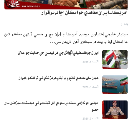
آمريڪا-ايران معاهدي جو امڪان اڃا به برقرار
0
سينيئر خليجي اختيارين موجب، آمريڪا ۽ ايران وچ ۾ جمعي ڏينهن معاهدو ٿيڻ
جا امڪان اڃا به پنجاهه سيڪڙو آهن. ذريعن سي…
ايران جو فلسطيني اڳواڻن جي هر فيصلي جي حمايت جو اعلان
اگست 5, 2026
عمان سان معاهدي کانپوءِ به آبناءِ هرمز ٿڏي تي نه کلندو: ايران
اگست 5, 2026
حوثين جو ڳاڙهي سمنڊ ۾ سعودي آئل ٽينڪر تي بيلسٽڪ ميزائلن سان
حملو
اگست 5, 2026