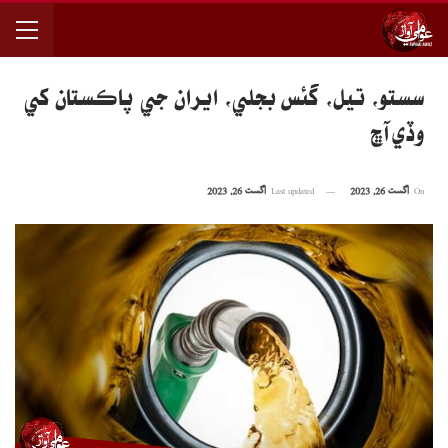
سستو، تيل، گئس بجلي، ايران جي پاڪستان کي
وڏي آڇ
On
اگست 26, 2023
Last updated
اگست 26, 2023