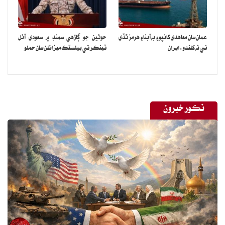
عمان سان معاهدي کانپوءِ به آبناءِ هرمز ٿڏي
حوثين جو ڳاڙهي سمنڊ ۾ سعودي آئل
تي نه کلندو: ايران
ٽينڪر تي بيلسٽڪ ميزائلن سان حملو
نڪور خبرون