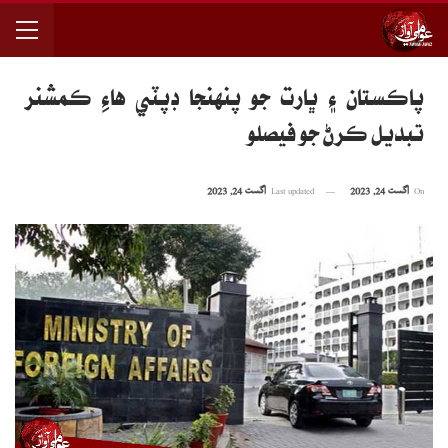
پاڪستان ۽ ڀارت جو پنهنجا ڊپٽي هاءِ ڪمشنر
تبديل ڪرڻ جو فيصلو
On
اگست 24, 2023
Last updated
اگست 24, 2023