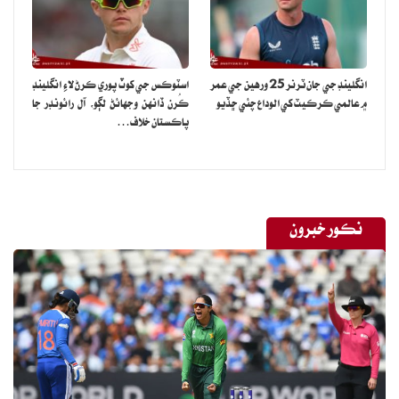
انگلينڊ جي جان ٽرنر 25 ورهين جي عمر
اسٽوڪس جي کوٽ پوري ڪرڻ لاءِ انگلينڊ
۾ عالمي ڪرڪيٽ کي الوداع چئي ڇڏيو
ڪُرن ڏانهن وجهائڻ لڳو، آل رائونڊر جا
پاڪستان خلاف…
نڪور خبرون