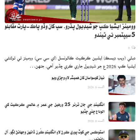
وومينز ايشيا ڪپ جو شيڊيول پڌرو، سڀ کان وڏو پاڪ-ڀارت مقابلو
5 سيپٽمبر تي ٿيندو
0
دبئي (ويب ڊيسڪ) ايشين ڪرڪيٽ ڪائونسل (اي سي سي) وومينز ٽي ٽوئنٽي
ايشيا ڪپ 2026ع جو شيڊيول جاري ڪري ڇڏيو آهي، جنهن…
نياز کوسواسان کان هميشه لاءِ وڇڙي ويو
اگست 6, 2026
انگلينڊ جي جان ٽرنر 25 ورهين جي عمر ۾ عالمي ڪرڪيٽ کي
الوداع چئي ڇڏيو
اگست 6, 2026
اسٽوڪس جي کوٽ پوري ڪرڻ لاءِ انگلينڊ ڪُرن ڏانهن وجهائڻ لڳو، آل
رائونڊر…