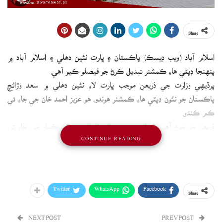
Share
اسلام آباد (ويب ڊيسڪ) پاڪستان ۽ ڀارت نئين دهلي ۽ اسلام آباد ۾
پنهنجا ڊپٽي هاءِ ڪمشنر تبديل ڪرڻ جو فيصلو ڪيو آهي.
پرڏيهي وزارت جي ذريعن موجب ڀارت لاءِ نئين دهلي ۾ سعد وڙائچ
پاڪستان جو نئون ڊپٽي هاءِ ڪمشنر هوندو، هو عزيز احمد خان جي جاءِ تي
ڪم ڪندو.
ذريعن جو چوڻ آهي ته ڀارتي ڊپٽي هاءِ ڪمشنر سريش ڪمار جي جاءِ تي
CONTINUE READING
گيتا سريواستو اسلام آباد ايندي.
ذريعن موجب ٻنهي ملڪن لاڳاپيل سفارتڪارن کي ويزائون جاري ڪري
ڇڏيون آهن.
Twitter
WhatsApp
Facebook
Share
NEXT POST
PREV POST