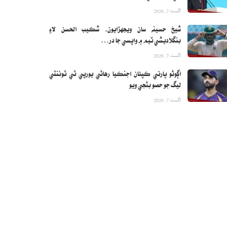
اگست 7, 2026
شيخ حسينه سان ويجهڙايون، شڪيب الحسن لاءِ
بنگلاديشي ٽيم ۾ واپسي جا در…
اگست 7, 2026
اڳوڻو ڀارتي ڪپتان اجنڪيا رهاڻي يورپي ٽي ٽوئنٽي
ليگ جو حصو بڻجي ويو
اگست 7, 2026