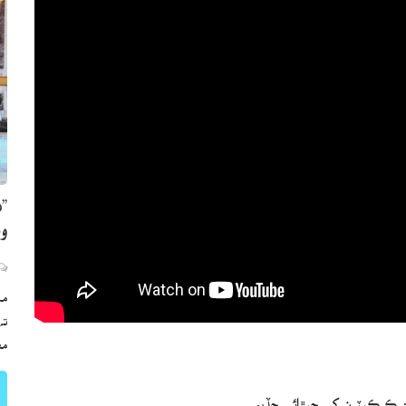
”ه
وي
مڪ
ته
مع
 ڪرڪيٽرن کي چيڙائي ڇڏيو