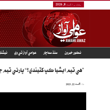
ہفتہ, اگست 8, 2026
نڪور خبرون
سنڌ سماچار
عوامي آواز ٽي وي
نيشنل
”هي ٽيم ايشيا ڪپ کٽيندي؟“ ڀارتي ٽيم
On
اگست 22, 2023