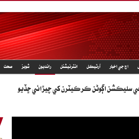
اڄ جي اخبار
آرٽيڪل
انٽرنيشنل
رانديون
شوبز
صحت
 جي سليڪشن اڳوڻن ڪرڪيٽرن کي چيڙائي ڇڏيو