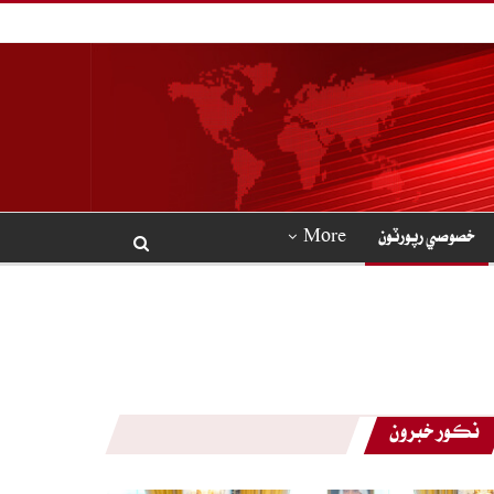
خصوصي رپورٽون
More
نڪور خبرون