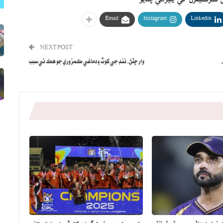
Email
Instagram
Linkedin
NEXT POST
وار ڇڻڻ، ننڊ جي کوٽ ۽ دماغي ڪمزوري جو هڪ ئي سبب