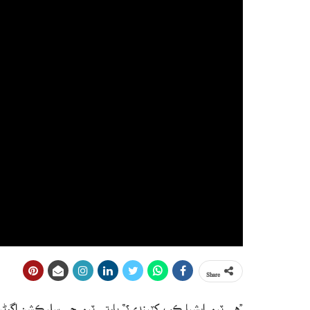
Share
”هي ٽيم ايشيا ڪپ کٽيندي؟“ ڀارتي ٽيم جي سليڪشن اڳوڻن