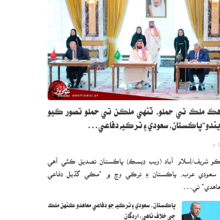
ڪ ملڪ تي حملو، ٽنهي ملڪن تي حملو تصور ڪيو
ندو“پاڪستان، سعودي ۽ ترڪيه دفاعي…
0
و شريف/اسلام آباد (ويب ڊيسڪ) پاڪستان تصديق ڪئي آهي
 سعودي عرب، پاڪستان ۽ ترڪي وچ ۾ ”مڪي گڏيل دفاعي
اهدي“ تي…
پاڪستان، سعودي ۽ ترڪيه جو دفاعي معاهدو ڪنهن ملڪ
جي خلاف ناهي: اردگان