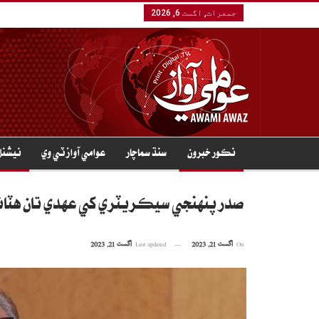
جمعرات, اگست 6, 2026
نڪور خبرون
سنڌ سماچار
عوامي آواز ٽي وي
نيشنل
صدر پنهنجي سيڪريٽري کي عهدي تان هٽا
On
اگست 21, 2023
Last updated
اگست 21, 2023