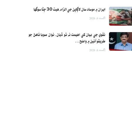
ايران ۾ موساد سان لاڳاپن جي الزام هيٺ 30 ڄڻا سوگها
اگست 6, 2026
نقوي جي بيان کي اهيمت نه ٿو ڏيان، نوان صوبا ٺاهڻ جو
طريقو آئين ۾ واضح…
اگست 6, 2026