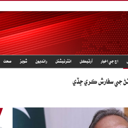
اڄ جي اخبار
آرٽيڪل
انٽرنيشنل
رانديون
شوبز
صحت
ئڻ جي سفارش ڪري ڇڏي