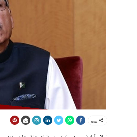
Share
اسلام آباد ( ويب ڊيسڪ ) صدر ڊاڪٽر عارف علوي پنهنجي