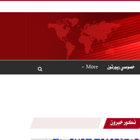
خصوصي رپورٽون
More
نڪور خبرون