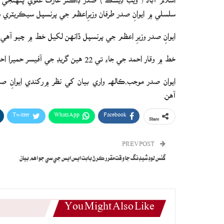
سلسلي ۾ ايوانِ صدر طرفان وزيرِاعظم جي پرنسپل سيڪريٽري ڏ
ايوانِ صدر وزيرِ اعظم جي پرنسپل ڏانهن لکيل خط ۾ چيو آ
خط ۾ وقار احمد جي جاءِ تي 22 هين گريڊ جي آفيسر حميرا احمد ک صدر جي سيڪريٽري مقرر ڪرڻ جي سفارش ڪئي وئي آهي.
ايوان صدر موجب،ڪالهه واري بيان کي نظر ۾رکندي ايوانِ 
آهن.
Twitter
WhatsApp
Facebook
Share
PREV POST
گئس لوڊشيڊنگ جا وقت مقرر ڪرڻ بابت ايس ايس جي سي جو اهم بيان
You Might Also Like