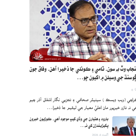
جاب وٽ به سون، ٽامي ۽ ڪوئلي جا ذخيرا آهن، وفاق جون
و سنڌ جي وسيلن ۾ اکيون ڇو…
0
اچي (ويب ڊيسڪ ) سينيئر صحافي ۽ تجزيي نگار اشفاق آذر چيو
ي ته تازو خيرپور مان اعليٰ معيار جي ليٿيم جا ذخيرا…
بارود ۽ هٿيارن جي وڏي کيپ موجود آهي، ڪوڙيون خبرون
پکيڙيندڙن کي نه…
اگست 6, 2026