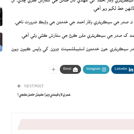
انهن خط لکيو ويو آهي.
هي ته صدر جي سيڪريٽري وقار احمد جي خدمتن جي وڌيڪ ضرورت ناهي.
صدر سيڪريٽري جون خدمتون اسٽيبلشمينٽ ڊويزن کي واپس ڪيون ويون
Email
Instagram
Linkedin
NEXT POST
عمري لاءِ فيملي ويزا ڪيئن حاصل ڪجي؟