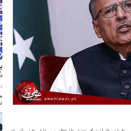
پن
رڳ
ڪر
آه
 سيڪريٽري وقار احمد کي عهدي تان هٽائن جي سفارش ڪري ڇڏي، ان