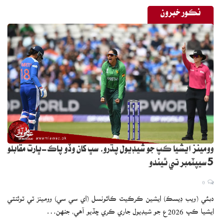
نڪور خبرون
وومينز ايشيا ڪپ جو شيڊيول پڌرو، سڀ کان وڏو پاڪ-ڀارت مقابلو
5 سيپٽمبر تي ٿيندو
0
دبئي (ويب ڊيسڪ) ايشين ڪرڪيٽ ڪائونسل (اي سي سي) وومينز ٽي ٽوئنٽي
ايشيا ڪپ 2026ع جو شيڊيول جاري ڪري ڇڏيو آهي، جنهن…