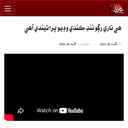
هي ناري رڳو ننڊ ڪندي وڊيو ڀرائيندي آهي
On
اگست 20, 2023
Last updated
اگست 20, 2023