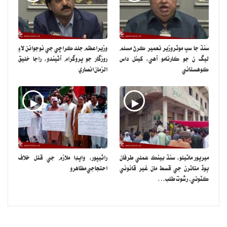
سنڌ جا سڀ موٽروزير تعمير ڪرڻ مسلم
وزيراعظم جلد ڪراچي جي نوجوانن لاءِ
ليگ ن جو ڪارنامو آهي: کيئل داس
روزگار جو پروگرام آڻيندو: راجا خليق
ڪوهستاني
الزمان انصاري
ميرپور ماٿيلو: سنڌ بينڪ عملي طرفان
راڻيپور: واپڊا ملازم جي قتل خلاف
ٻوڏ متاثرن جي قسط مان غير قانوني
احتجاجي مظاهرو
ڪٽوتي، رشوت طلب…