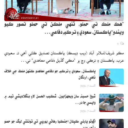
”هڪ ملڪ تي حملو، ٽنهي ملڪن تي حملو تصور ڪيو
ويندو“پاڪستان، سعودي ۽ ترڪيه دفاعي…
0
مڪو شريف/اسلام آباد (ويب ڊيسڪ) پاڪستان تصديق ڪئي آهي ته سعودي
عرب، پاڪستان ۽ ترڪي وچ ۾ ”مڪي گڏيل دفاعي معاهدي“ تي…
پاڪستان، سعودي ۽ ترڪيه جو دفاعي معاهدو ڪنهن ملڪ جي خلاف
ناهي: اردگان
اگست 7, 2026
شيخ حسينه سان ويجهڙايون، شڪيب الحسن لاءِ بنگلاديشي ٽيم ۾
واپسي جا در…
اگست 7, 2026
اڳوڻو ڀارتي ڪپتان اجنڪيا رهاڻي يورپي ٽي ٽوئنٽي ليگ جو حصو