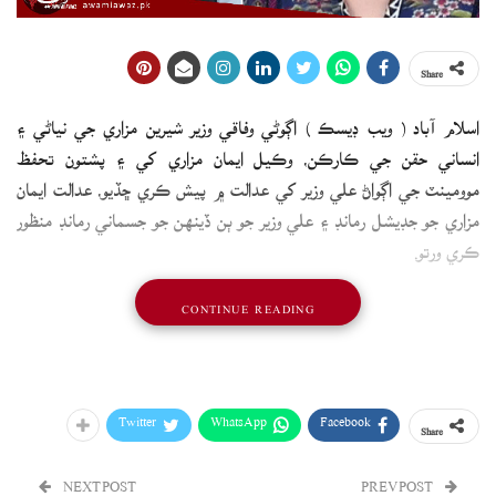
Share
اسلام آباد ( ويب ڊيسڪ ) اڳوڻي وفاقي وزير شيرين مزاري جي نياڻي ۽
انساني حقن جي ڪارڪن، وڪيل ايمان مزاري کي ۽ پشتون تحفظ
موومينٽ جي اڳواڻ علي وزير کي عدالت ۾ پيش ڪري ڇڏيو، عدالت ايمان
مزاري جو جڊيشل رمانڊ ۽ علي وزير جو ٻن ڏينهن جو جسماني رمانڊ منظور
ڪري ورتو.
پشتون تحفظ موومينٽ جي اڳواڻ علي وزير ۽ اڳوڻي وفاقي شيرين مزاري
CONTINUE READING
جي نياڻي ۽ وڪيل ايمان مزاري کي ڊسٽرڪٽ اينڊ سيشن ڪورٽ ۾ پيش
ڪيو ويو.
ٻڌڻي دوران ميڊيا کي عدالت جي ڪمري ۾ وڃڻ کان روڪي ويو، ان موقعي
Twitter
WhatsApp
Facebook
Share
پوليس جي وڏي نفري عدالت جي ڪمري ٻاهران مقرر ڪئي وئي.
ايمان مزاري ۽ علي وزير مٿان بنا اجازت جلسي ۽ سرڪار ڪم رنڊڪ وجهڻ
NEXT POST
PREV POST