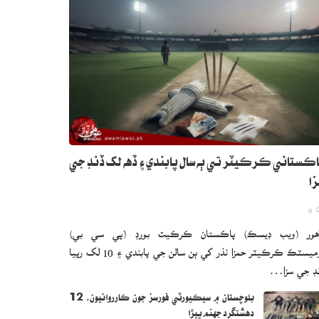
ڪستاني ڪرڪيٽر تي ٻه سال پابندي ۽ ڏهه لک ڏنڊ جي
ا
0
هور (ويب ڊيسڪ) پاڪستان ڪرڪيٽ بورڊ (پي سي بي)
ڊوميسٽڪ ڪرڪيٽر حمزا نذر کي ٻن سالن جي پابندي ۽ 10 لک رپيا
ڊ جي سزا…
بلوچستان ۾ سيڪيورٽي فورسز جون ڪارروائيون، 12
دهشتگرد جهنم ڀيڙا