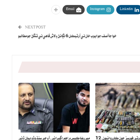
Email
Instagram
Linkedin
NEXT POST
خواجا آصف جو ايوب خان تي آرٽيڪل 6 لڳائڻ ۽ لاش ڦاهي تي ٽنگڻ جو مطالبو
بلوچستان ۾ سيڪيورٽي فورسز جون ڪارروائيون، 12
مير رضا ڪيس ۾ اهم اڳڀرائي، آءِ جي سنڌ وڏو بيان ڏئي