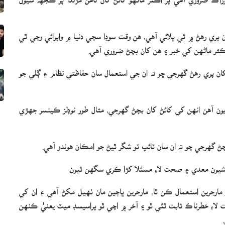
ويون آهن جن کان پري رهڻ ۾ ئي ڀلائي آهي، هن وقت سوڊا سڄي دنيا ۾ واپرائي وڃي ٿي
ڪثر ماڻهن کي خبر ۽ هن کان بچڻ ضروري آهي.
ان پري رهڻ گهرجي ڇو ته ان جي استعمال سان حفاظتي نظام ۽ ڳلي جو
ن آهن انهن کي کائڻ کان بچڻ گهرجي، مثال طور نوڊلز ڪينسر جهڙي
چڻ گهرجي ڇو ته ان سان ٽائپ ٽو شگر ٿيڻ جو امڪان هوندو آهي.
 شيون معدي ۽ صحت لاءِ مسئلا کڙا ڪري سگهن ٿيون.
 مارجرين استعمال ڪن ٿا، مارجرين ڀاڄين مان ٺهيل مکڻ آهي ۽ ان کي
ت لاءِ خطرناڪ ثابت ٿئي ٿو ۽ آخر ۾ اچي ٿو پراسيسڊ ميٽ يعنيٰ ڪنهن