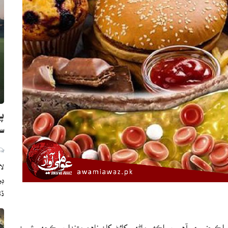
پا
سز
لا
ڏن
ڪ ضروري آهي پر اڪثر ماڻهو کائڻ کان ناهن مڙندا پر ڪجهه شيون