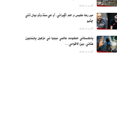
اگست 6, 2026
مير رضا ڪيس ۾ اهم اڳڀرائي، آءِ جي سنڌ وڏو بيان ڏئي
ڇڏيو
اگست 6, 2026
پاڪستاني حڪومت عالمي ميڊيا تي مڙهيل پابنديون
هٽائي، بين الاقوامي…
اگست 6, 2026