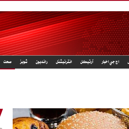
اڄ جي اخبار
آرٽيڪل
انٽرنيشنل
رانديون
شوبز
صحت