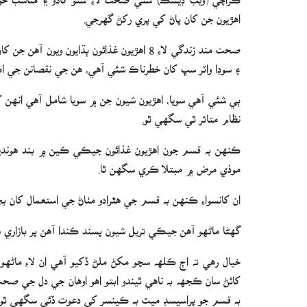
اهڙيون جن کان پاڻ کي پري رکڻ گهرجي.
صحت مند زندگي لاءِ 8 اهڙيون غذائون ٻڌايون 
۽ سوڊا واٽر سڀ کان خطرناڪ شئي آهي، هن جي نقصانن جي ا
ٻي شئي آهي سويا، اهڙيون شيون جن ۾ سويا شامل آهي انهن ک
نظام متاثر ٿي سگهي ٿو.
ڪنهن به قسم جون اهڙيون غذائون جيڪي ڪين ۾ بند هونديو
موذي مرض ۾ مبتلا ڪري سگهن ٿا.
ان کانسواءِ ڪنهن به قسم جي هٿرادو مٺاڻ جي استعمال کان ب
گهڻا ماڻهو آهن جيڪي تريل شيون پسند ڪندا آهن پر بازاري
خيال رهي ته اڄ ڪلهه سچو مکڻ ملڻ ڏکيو آهي ان لاءِ ماڻهو
کائڻ سان ڪجهه به ناهي ٿيندو ابتو اهو اوهان جي دل جي صح
به قسم جو پراسيسڊ ميٽ به ڪينسر کي دعوت ڏئي سگهي ٿو.