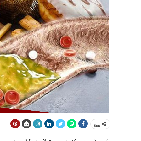
Share
ڪراچي (ويب ڊيسڪ) سٺي صحت لاءِ سٺو کاڌو ۽ مناسب خورا