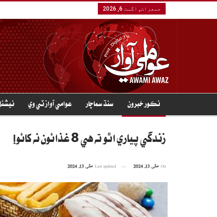
جمعرات, اگست 6, 2026
نڪور خبرون
سنڌ سماچار
عوامي آواز ٽي وي
نيشنل
زندگي پياري اٿو ته هي 8 غذائون نه کائو!
On
مئی 13, 2024
Last updated
مئی 13, 2024