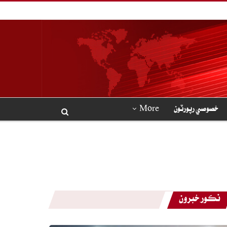
خصوصي رپورٽون
More
نڪور خبرون