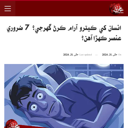
انسان کي ڪيترو آرام ڪرڻ گهرجي؟ 7 ضروري
عنصر ڪهڙا آهن؟
On
مئی 31, 2024
Last updated
مئی 31, 2024