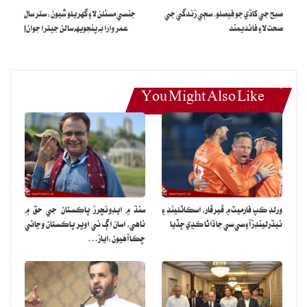
صبح جي کاڌي جو فيصلو، سڄي زندگي جي
جنسي مسئلن لاءِ گهريلو شيون: ستر سال
صحت لاءِ فائديمند
عمر وارا به پنجويهه سالن جيترا جوان!
You Might Also Like
ورلڊ ڪپ فارميٽ ۾ ڦيرڦار، اسڪاٽلينڊ ۽
سنڌ ۾ ايڊونچرز پاڪستان جي حق ۾
نيڌرلينڊز آءِ سي سي جا ڌاڻا ڪڍي ڇڏيا
ناهي، اسان اڳ ئي اوڀر پاڪستان وڃائي
چڪا آهيون:اياز…