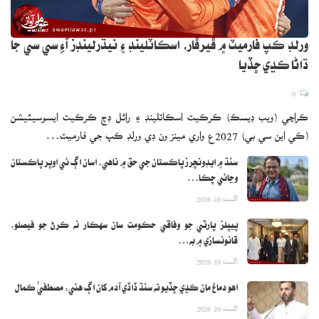
ورلڊ ڪپ فارميٽ ۾ ڦيرڦار، اسڪاٽلينڊ ۽ نيڌرلينڊز آءِ سي سي جا
ڌاڻا ڪڍي ڇڏيا
0
ڪراچي (ويب ڊيسڪ) ڪرڪيٽ اسڪاٽلينڊ ۽ رائل ڊچ ڪرڪيٽ ايسوسيئيشن
(ڪي اين سي بي) 2027ع واري مينز ون ڊي ورلڊ ڪپ جي فارميٽ…
سنڌ ۾ ايڊونچرز پاڪستان جي حق ۾ ناهي، اسان اڳ ئي اوڀر پاڪستان
وڃائي چڪا…
اگست 10, 2026
پيپلز پارٽي جو وفاقي حڪومت سان سهڪار نه ڪرڻ جو فيصلو،
قانونسازي ۾ به…
اگست 10, 2026
اهو دماغ مان ڪڍي ڇڏيو ته سنڌ ڏاڏي آدم کان اڳ هئي: مصطفيٰ ڪمال
اگست 10, 2026