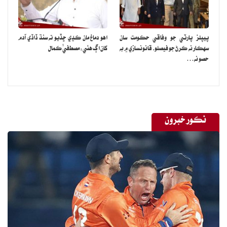
پيپلز پارٽي جو وفاقي حڪومت سان
اهو دماغ مان ڪڍي ڇڏيو ته سنڌ ڏاڏي آدم
سهڪار نه ڪرڻ جو فيصلو، قانونسازي ۾ به
کان اڳ هئي: مصطفيٰ ڪمال
حصو نه…
نڪور خبرون