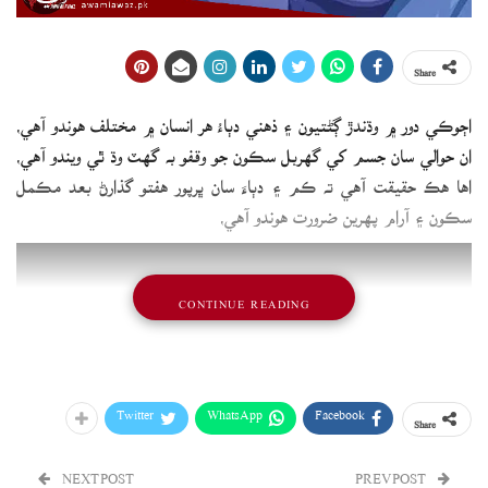
Share
اڄوڪي دور ۾ وڌندڙ ڳڻتيون ۽ ذهني دٻاءُ هر انسان ۾ مختلف هوندو آهي،
ان حوالي سان جسم کي گهربل سڪون جو وقفو به گهٽ وڌ ٿي ويندو آهي،
اها هڪ حقيقت آهي ته ڪم ۽ دٻاءَ سان ڀرپور هفتو گذارڻ بعد مڪمل
سڪون ۽ آرام پهرين ضرورت هوندو آهي،
CONTINUE READING
Twitter
WhatsApp
Facebook
Share
NEXT POST
PREV POST