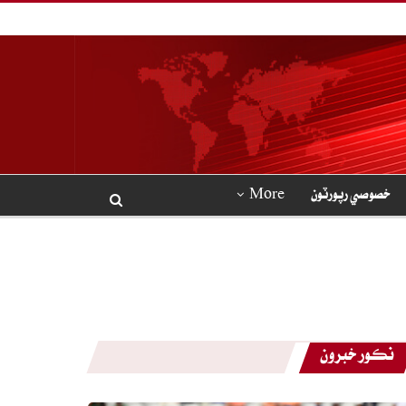
خصوصي رپورٽون
More
نڪور خبرون