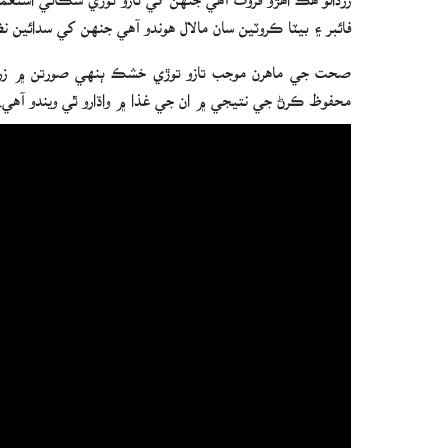
فائبر ۽ بيٽا ڪروٽين سان مالال هوندو آهي جنهن کي سدائين نظر
صحت جي ماهرن موجب تازو توڙي خشڪ ٻنهي صورتن ۾ زردال
محفوظ ڪرڻ جي نتيجي ۾ ان جي غذا ۾ واڌارو ٿي ويندو آهي.