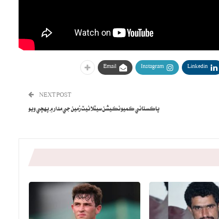
Email
Instagram
Linkedin
NEXT POST
پاڪستاني ڪميونڪيشن سيٽلائيٽ زمين جي مدار ۾ پهچي ويو