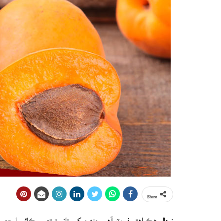
Share
زردالو هڪ اهڙو فروٽ آهي جنهن کي تازو توڙي سڪائي استعمال