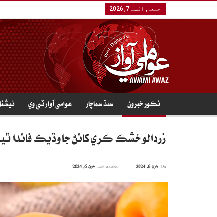
جمعہ, اگست 7, 2026
نڪور خبرون
سنڌ سماچار
عوامي آواز ٽي وي
نيشنل
زردالو خشڪ ڪري کائڻ جا وڌيڪ فائدا ٿين
On
جون 6, 2024
Last updated
جون 6, 2024