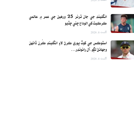
انگلينڊ جي جان ٽرنر 25 ورهين جي عمر ۾ عالمي
ڪرڪيٽ کي الوداع چئي ڇڏيو
اگست 6, 2026
اسٽوڪس جي کوٽ پوري ڪرڻ لاءِ انگلينڊ ڪُرن ڏانهن
وجهائڻ لڳو، آل رائونڊر…
اگست 6, 2026