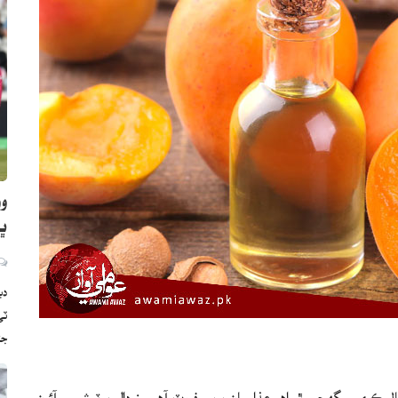
وو
ڀارت
دب
ج
 ڪري سگهجي ٿو اهو عذا سان ڀرپور فروٽ آهي، زردالو پوٽيشيم، آئرن،