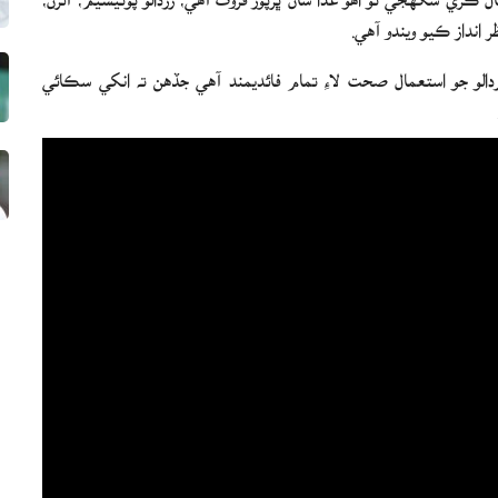
 انداز ڪيو ويندو آهي.
و جو استعمال صحت لاءِ تمام فائديمند آهي جڏهن ته انکي سڪائي