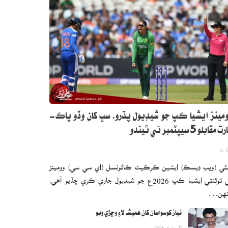
مينز ايشيا ڪپ جو شيڊيول پڌرو، سڀ کان وڏو پاڪ-
 مقابلو 5 سيپٽمبر تي ٿيندو
0
ئي (ويب ڊيسڪ) ايشين ڪرڪيٽ ڪائونسل (اي سي سي) وومينز
ٽي ٽوئنٽي ايشيا ڪپ 2026ع جو شيڊيول جاري ڪري ڇڏيو آهي،
نهن…
نياز کوسواسان کان هميشه لاءِ وڇڙي ويو
اگست 6, 2026