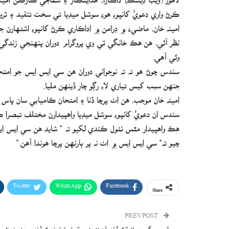
ڪرڻ واري دعويٰ کانپوءِ هوءَ سوشل ميڊيا تي سخت تنقيد ۽ ٽ
امينه خان، ماضيءَ ۾ ڊرامن ۾ اداڪاري ڪرڻ کانپوءِ اشتهارن
نظر آئي، هن هڪ خانگي ٽي وي پروگرام دوران پنهنجي زندگ
وئي آهي.
سندس چوڻ هو ته ته نوجواني دوران هن سي ايس ايس جو امت
جنهن سبب کيس تياري لاءِ رڳو چار ڏينهن مليا.
امينه خان موجب، هن اٺ پرچا ڏنا ۽ امتحان ڪاميابي سان پاس
سندس ان دعويٰ کانپوءِ سوشل ميڊيا واهپيدارن مختلف تبصرا
هڪ واهپيدار مٿس ٺٺول ڪندي لکيو ته ” شايد هن سي ايس ايس
چيو ته” سي ايس ايس ۾ اٺ نه پر ٻارنهن پرچا هوندا آهن.“
Twitter
WhatsApp
Facebook
Share
PREV POST