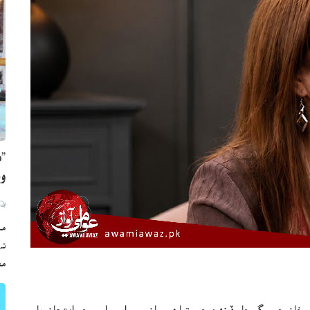
”ه
وي
مڪ
ته
مع
ه خان جي رڳو چار ڏينهن جي تياري سان سي ايس ايس جو امتحان پاس