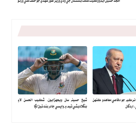
امجد حسين ايڊووڪيٽ گلگت بلتستان جي وڏي وزير طور عهدي جو حلف کڻي ورتو
 ترڪيه جو دفاعي معاهدو ڪنهن
شيخ حسينه سان ويجهڙايون، شڪيب الحسن لاءِ
اردگان
بنگلاديشي ٽيم ۾ واپسي جا در بند ٿيڻ لڳا