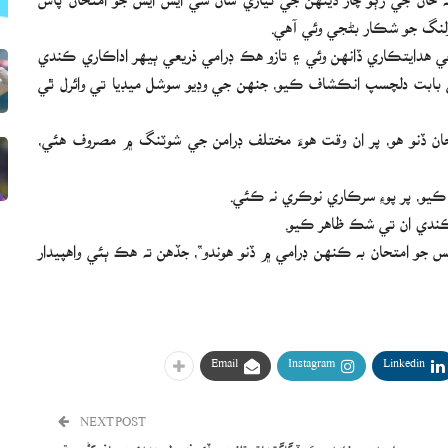
رولنگ جو شڪار بڻجي وئي آهي.
 جي هدايتڪاري ڏانهن وئي ۽ تازو هڪ ڊرامي ذريعي ٻيهر اداڪاري ڪندي
ي بابت دلچسپ انڪشاف ڪيو، جنهن جي وڊيو سوشل ميڊيا تي وائرل ٿي
حان ڏنو هو، پر ان وقت هوءَ مختلف ڊرامن جي شوٽنگ ۾ مصروف هئي،
 ڪيو، پر پوءِ سرڪاري نوڪري نه ڪئي.
 ڪندي ان تي شڪ ظاهر ڪيو.
 جو امتحان به ڪنهن ڊرامي ۾ ڏنو هوندو“، جڏهن ته هڪ ٻئي واهپيدار
Email
Instagram
Linkedin
NEXT POST