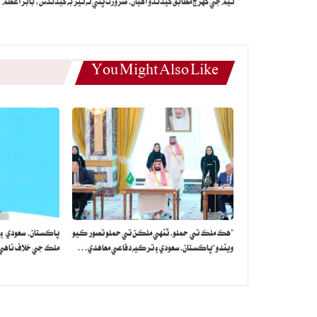
ٽيم جي گهرج مطابق کيڏندو آهيان، ضرورت پئي ته تيز به کيڏندس: بابر اعظم
You Might Also Like
”هڪ ملڪ تي حملو، ٽنهي ملڪن تي حملو تصور ڪيو
پاڪستان، سعودي ۽
ويندو“پاڪستان، سعودي ۽ ترڪيه دفاعي معاهدي…
ملڪ جي خلاف ناهي: 