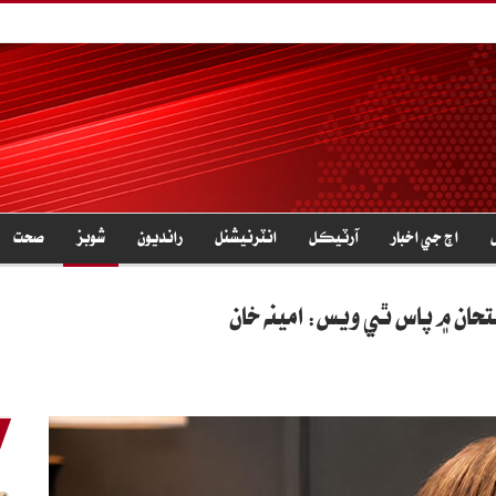
اڄ جي اخبار
آرٽيڪل
انٽرنيشنل
رانديون
شوبز
صحت
حان ۾ پاس ٿي ويس: امينه خان