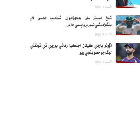
اگست 7, 2026
شيخ حسينه سان ويجهڙايون، شڪيب الحسن لاءِ
بنگلاديشي ٽيم ۾ واپسي جا در…
اگست 7, 2026
اڳوڻو ڀارتي ڪپتان اجنڪيا رهاڻي يورپي ٽي ٽوئنٽي
ليگ جو حصو بڻجي ويو
اگست 7, 2026