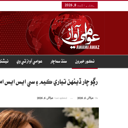
ہفتہ, اگست 8, 2026
نڪور خبرون
سنڌ سماچار
عوامي آواز ٽي وي
نيشنل
رڳو چار ڏينهن تياري ڪيم ۽ سي ايس ايس امت
On
جولائی 6, 2026
Last updated
جولائی 6, 2026