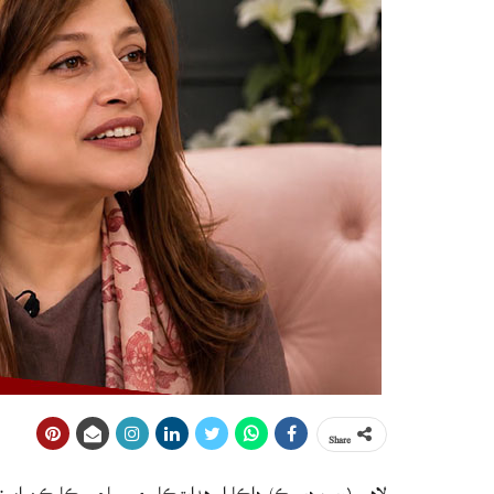
Share
لاهور (ويب ڊيسڪ) داڪارا، هدايتڪار ۽ سماجي ڪارڪن امين