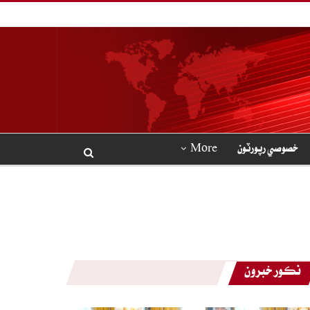
خصوصي رپورٽون
More
نڪور خبرون