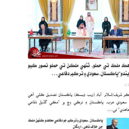
ڪ ملڪ تي حملو، ٽنهي ملڪن تي حملو تصور ڪيو
ندو“پاڪستان، سعودي ۽ ترڪيه دفاعي…
0
و شريف/اسلام آباد (ويب ڊيسڪ) پاڪستان تصديق ڪئي آهي
 سعودي عرب، پاڪستان ۽ ترڪي وچ ۾ ”مڪي گڏيل دفاعي
اهدي“ تي…
پاڪستان، سعودي ۽ ترڪيه جو دفاعي معاهدو ڪنهن ملڪ
جي خلاف ناهي: اردگان