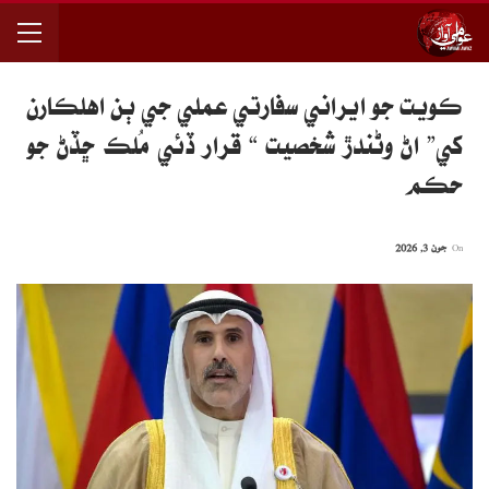
ڪويت جو ايراني سفارتي عملي جي ٻن اهلڪارن
کي” اڻ وڻندڙ شخصيت “ قرار ڏئي مُلڪ ڇڏڻ جو
حڪم
On
جون 3, 2026