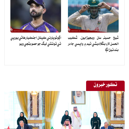
۽ هتي رهندڙ ماڻهن جي تحفظ لاءِ بين الاقوامي قانون موجب سمورا
ضروري قدم کڻڻ جو مڪمل ۽ جائز حق حاصل آهي.“
شيخ حسينه سان ويجهڙايون، شڪيب
اڳوڻو ڀارتي ڪپتان اجنڪيا رهاڻي يورپي
الحسن لاءِ بنگلاديشي ٽيم ۾ واپسي جا در
ٽي ٽوئنٽي ليگ جو حصو بڻجي ويو
بند ٿيڻ لڳا
نڪور خبرون