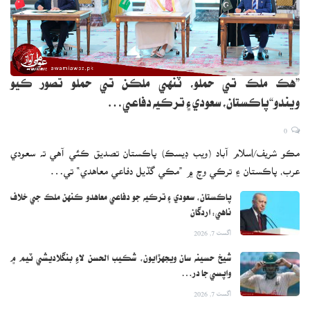
”هڪ ملڪ تي حملو، ٽنهي ملڪن تي حملو تصور ڪيو
ويندو“پاڪستان، سعودي ۽ ترڪيه دفاعي…
0
مڪو شريف/اسلام آباد (ويب ڊيسڪ) پاڪستان تصديق ڪئي آهي ته سعودي
عرب، پاڪستان ۽ ترڪي وچ ۾ ”مڪي گڏيل دفاعي معاهدي“ تي…
پاڪستان، سعودي ۽ ترڪيه جو دفاعي معاهدو ڪنهن ملڪ جي خلاف
ناهي: اردگان
اگست 7, 2026
شيخ حسينه سان ويجهڙايون، شڪيب الحسن لاءِ بنگلاديشي ٽيم ۾
واپسي جا در…
اگست 7, 2026