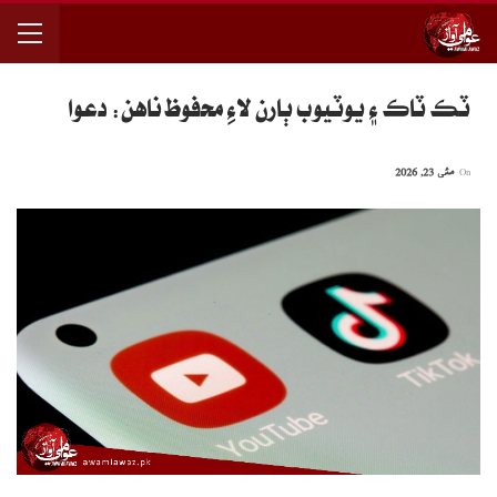
ٽڪ ٽاڪ ۽ يوٽيوب ٻارن لاءِ محفوظ ناهن: دعوا
On
مئی 23, 2026