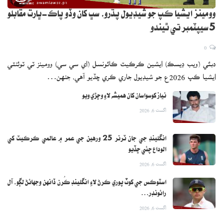
وومينز ايشيا ڪپ جو شيڊيول پڌرو، سڀ کان وڏو پاڪ-ڀارت مقابلو
5 سيپٽمبر تي ٿيندو
0
دبئي (ويب ڊيسڪ) ايشين ڪرڪيٽ ڪائونسل (اي سي سي) وومينز ٽي ٽوئنٽي
ايشيا ڪپ 2026ع جو شيڊيول جاري ڪري ڇڏيو آهي، جنهن…
نياز کوسواسان کان هميشه لاءِ وڇڙي ويو
اگست 6, 2026
انگلينڊ جي جان ٽرنر 25 ورهين جي عمر ۾ عالمي ڪرڪيٽ کي
الوداع چئي ڇڏيو
اگست 6, 2026
اسٽوڪس جي کوٽ پوري ڪرڻ لاءِ انگلينڊ ڪُرن ڏانهن وجهائڻ لڳو، آل
رائونڊر…
اگست 6, 2026