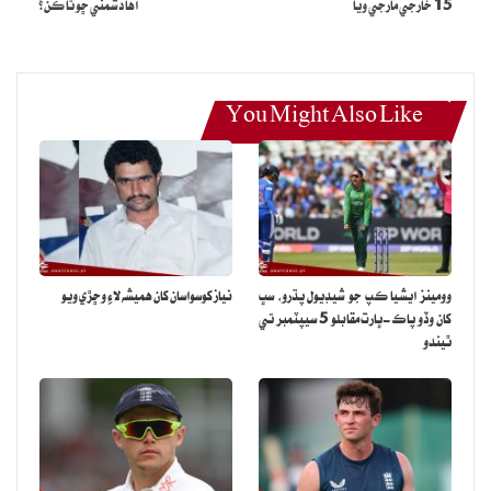
15 خارجي مارجي ويا
اها دشمني ڇو ٿا ڪن؟
تي نقصانڪار مواد تائين ٻارن جي پهچ ۾ ڪا تبديلي ناهي آئي.
بيان ۾ ٻڌايو ويو آهي ته 11 کان 17 سال جي عمر جي 35 سيڪڙو ٻارن
نقصانڪار مواد ڏسڻ جو اعتراف ڪيو آهي جيڪو کين فيڊ تي اسڪرولنگ
You Might Also Like
ڪندي نظر آيو.
اهڙي طرح 53 سيڪڙو ٻارن ٻڌايو ته انهن ٽڪ ٽاڪ تي اهڙو مواد ڏٺو جڏهن
ته 36 سيڪڙو يوٽيوب، 34 سيڪڙو انسٽاگرام ۽ 31 سيڪڙو فيس بُڪ تي
اهڙي مواد کي ڏٺو.
وومينز ايشيا ڪپ جو شيڊيول پڌرو، سڀ
نياز کوسواسان کان هميشه لاءِ وڇڙي ويو
نومبر ۽ ڊسمبر 2025 ۾ هڪ سروي ۾ انڪشاف ڪيو ويو ته 11 کان 17
کان وڏو پاڪ-ڀارت مقابلو 5 سيپٽمبر تي
سالن جي هر 10 مان 7 ٻارن کي آن لائين نقصانڪار مواد ڏسڻ جو تجربو
ٿيندو
ٿيو هو.
هاڻي نئين بيان ۾ چيو ويو آهي ته نئين تحقيق نتيجي موجب8 کان 12
سالن جي عمر جا 84 سيڪڙو ٻار اڄ به مشهور 5 آن لائين سروس (يوٽيوب،
فيس بُڪ، ٽڪ ٽاڪ، انسٽاگرام ۽ سنيپ چيٽ) کي استعمال ڪري رهيا