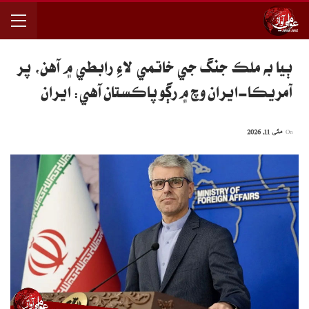
ٻيا به ملڪ جنگ جي خاتمي لاءِ رابطي ۾ آهن، پر
آمريڪا-ايران وچ ۾ رڳو پاڪستان آهي: ايران
On
مئی 11, 2026