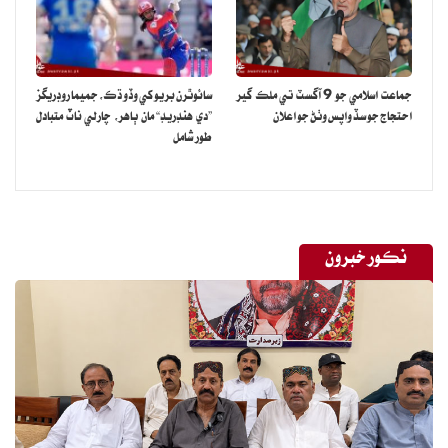
جماعت اسلامي جو 9 آگسٽ تي ملڪ گير
سائوٿرن بريو کي وڏو ڌڪ، جميما روڊريگز
احتجاج جو سڏ واپس وٺڻ جو اعلان
”دي هنڊريڊ“ مان ٻاهر، چارلي ناٽ متبادل
طور شامل
نڪور خبرون