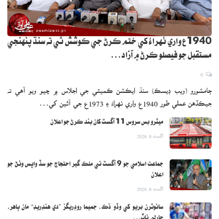
1940ع واري ٺهراءُ کي ختم ڪرڻ جي ڪوشش ٿي ته سنڌ پنهنجي
مستقبل جو فيصلو ڪرڻ ۾ آزاد…
0
ڄامشورو (ويب ڊيسڪ) سنڌ ايڪشن ڪميٽي جي اجلاس ۾ چيو ويو آهي ته
جيڪڏهن عملي طور 1940ع واري ٺهراءُ ۽ 1973ع جي آئين کي…
ميٽرو بس سروس 11 آگسٽ کان بند ڪرڻ جو اعلان
اگست 8, 2026
جماعت اسلامي جو 9 آگسٽ تي ملڪ گير احتجاج جو سڏ واپس وٺڻ جو
اعلان
اگست 8, 2026
سائوٿرن بريو کي وڏو ڌڪ، جميما روڊريگز ”دي هنڊريڊ“ مان ٻاهر،
چارلي ناٽ…