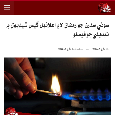
سوئي سدرن جو رمضان لاءِ اعلانيل گيس شيڊيول ۾
تبديلي جو فيصلو
On
مارچ 5, 2026
Last updated
مارچ 5, 2026