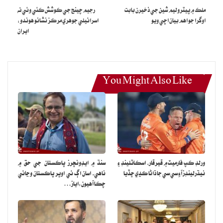
ملڪ ۾ پيٽروليم شين جي ذخيرن بابت
رجيم چينج جي ڪوشش ڪئي وئي ته
اوگرا جو اهم بيان اچي ويو
اسرائيلي جوهري مرڪز نشانو هوندو:
ايران
You Might Also Like
ورلڊ ڪپ فارميٽ ۾ ڦيرڦار، اسڪاٽلينڊ ۽
سنڌ ۾ ايڊونچرز پاڪستان جي حق ۾
نيڌرلينڊز آءِ سي سي جا ڌاڻا ڪڍي ڇڏيا
ناهي، اسان اڳ ئي اوڀر پاڪستان وڃائي
چڪا آهيون:اياز…