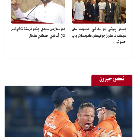
پيپلز پارٽي جو وفاقي حڪومت سان
اهو دماغ مان ڪڍي ڇڏيو ته سنڌ ڏاڏي آدم
سهڪار نه ڪرڻ جو فيصلو، قانونسازي ۾ به
کان اڳ هئي: مصطفيٰ ڪمال
حصو نه…
نڪور خبرون