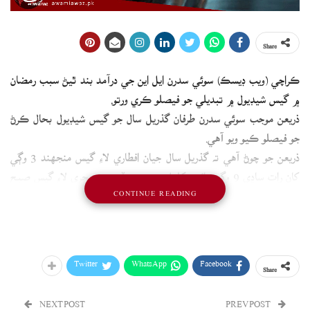
Share
ڪراچي (ويب ڊيسڪ) سوئي سدرن ايل اين جي درآمد بند ٿيڻ سبب رمضان
۾ گيس شيڊيول ۾ تبديلي جو فيصلو ڪري ورتو.
ذريعن موجب سوئي سدرن طرفان گذريل سال جو گيس شيڊيول بحال ڪرڻ
جو فيصلو ڪيو ويو آهي.
ذريعن جو چوڻ آهي ته گذريل سال جيان افطاري لاءِ گيس منجهند 3 وڳي
کان رات ساڍي 9 وڳي تائين کليل رهندي، جڏهن ته سحري لاءِ گيس صبح
CONTINUE READING
3 وڳي کان 9 وڳي تائين کليل رهندي.
ذريعن موجب نئين گيس شيديول جو باقاعدي اعلان جلد ڪيو ويندو.
Twitter
WhatsApp
Facebook
Share
NEXT POST
PREV POST