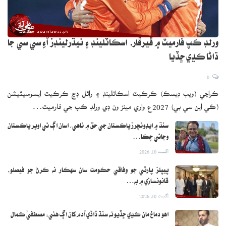
ورلڊ ڪپ فارميٽ ۾ ڦيرڦار، اسڪاٽلينڊ ۽ نيڌرلينڊز آءِ سي سي جا
ڌاڻا ڪڍي ڇڏيا
0
ڪراچي (ويب ڊيسڪ) ڪرڪيٽ اسڪاٽلينڊ ۽ رائل ڊچ ڪرڪيٽ ايسوسيئيشن
(ڪي اين سي بي) 2027ع واري مينز ون ڊي ورلڊ ڪپ جي فارميٽ…
سنڌ ۾ ايڊونچرز پاڪستان جي حق ۾ ناهي، اسان اڳ ئي اوڀر پاڪستان
وڃائي چڪا…
اگست 10, 2026
پيپلز پارٽي جو وفاقي حڪومت سان سهڪار نه ڪرڻ جو فيصلو،
قانونسازي ۾ به…
اگست 10, 2026
اهو دماغ مان ڪڍي ڇڏيو ته سنڌ ڏاڏي آدم کان اڳ هئي: مصطفيٰ ڪمال