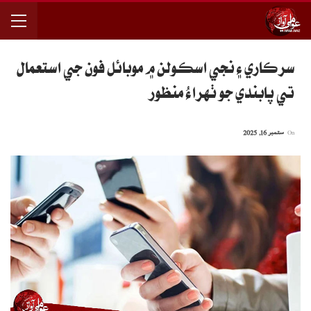
سرڪاري ۽ نجي اسڪولن ۾ موبائل فون جي استعمال
تي پابندي جو ٺهراءُ منظور
On
ستمبر 16, 2025