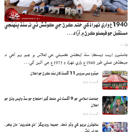
1940ع واري ٺهراءُ کي ختم ڪرڻ جي ڪوشش ٿي ته سنڌ پنهنجي
مستقبل جو فيصلو ڪرڻ ۾ آزاد…
0
ڄامشورو (ويب ڊيسڪ) سنڌ ايڪشن ڪميٽي جي اجلاس ۾ چيو ويو آهي ته
جيڪڏهن عملي طور 1940ع واري ٺهراءُ ۽ 1973ع جي آئين کي…
ميٽرو بس سروس 11 آگسٽ کان بند ڪرڻ جو اعلان
اگست 8, 2026
جماعت اسلامي جو 9 آگسٽ تي ملڪ گير احتجاج جو سڏ واپس وٺڻ جو
اعلان
اگست 8, 2026
سائوٿرن بريو کي وڏو ڌڪ، جميما روڊريگز ”دي هنڊريڊ“ مان ٻاهر،
چارلي ناٽ…