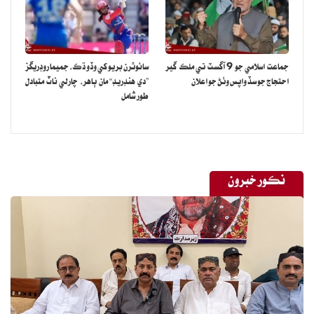
جماعت اسلامي جو 9 آگسٽ تي ملڪ گير
سائوٿرن بريو کي وڏو ڌڪ، جميما روڊريگز
احتجاج جو سڏ واپس وٺڻ جو اعلان
”دي هنڊريڊ“ مان ٻاهر، چارلي ناٽ متبادل
طور شامل
نڪور خبرون