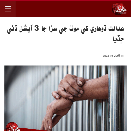
عدالت ڏوهاري کي موت جي سزا جا 3 آپشن ڏئي
ڇڏيا
On
اکتوبر 12, 2024