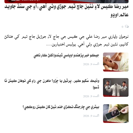
مير رضا ڪيس لاءِ نئين جاچ ٽيم جوڙي وئي آهي:آءِ جي سنڌ جاويد
عالم اوڍو
0
نوجوان واپاري مير رضا علي جي ڪيس جي جاچ لاءِ جوڙيل جاچ ٽيم کي هٽائڻ
کانپوءِ نئين ٽيم جوڙي وئي آهي. پوليس اختيارين…
جيڪو خبر پڙهندو اوٻاسي ڏيندو! کلڻ ڪار ناهي
اگست 9, 2026
وڌيڪ سُکيو ڪير، پرڻيل يا ڇَڙو؟ ماهرن جي راءِ کي توهان ڪيئن ٿا
ڏسو!
اگست 9, 2026
بيٽري جي چارجنگ تڪڙي ختم ٿيڻ کان ڪيئن روڪجي؟
اگست 9, 2026