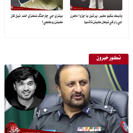
وڌيڪ سُکيو ڪير، پرڻيل يا ڇَڙو؟ ماهرن
بيٽري جي چارجنگ تڪڙي ختم ٿيڻ کان
جي راءِ کي توهان ڪيئن ٿا ڏسو!
ڪيئن روڪجي؟
نڪور خبرون