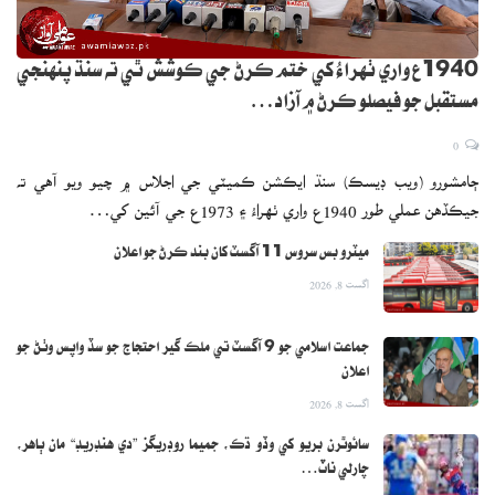
1940ع واري ٺهراءُ کي ختم ڪرڻ جي ڪوشش ٿي ته سنڌ پنهنجي
مستقبل جو فيصلو ڪرڻ ۾ آزاد…
0
ڄامشورو (ويب ڊيسڪ) سنڌ ايڪشن ڪميٽي جي اجلاس ۾ چيو ويو آهي ته
جيڪڏهن عملي طور 1940ع واري ٺهراءُ ۽ 1973ع جي آئين کي…
ميٽرو بس سروس 11 آگسٽ کان بند ڪرڻ جو اعلان
اگست 8, 2026
جماعت اسلامي جو 9 آگسٽ تي ملڪ گير احتجاج جو سڏ واپس وٺڻ جو
اعلان
اگست 8, 2026
سائوٿرن بريو کي وڏو ڌڪ، جميما روڊريگز ”دي هنڊريڊ“ مان ٻاهر،
چارلي ناٽ…