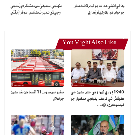
وفاقي آئيني عدالت جو قيام قائداعظم
منهنجي استعيفيٰ سان دهشتگردي رُڪجي
ٿيندي.
جو خواب هو: بلاول ڀٽو زرداري
وڃي ٿي ته دير نه ڪندس: سرفراز بگٽي
هن رانديگرن جي حد کان وڌيڪ مشهوري تي پڻ تنقيد ڪندي چيو ته
ميڊيا يا رانديگرن جي ايجنٽس طرفان بنا جواز مشهوري رانديگرن جي ذهن
۾ هڪ غير حقيقي تصوير ٺاهيندي آهي، جنهن سبب هو پنهنجي اصل
حيثيت وساري ويهندا ۽ پنهنجو پاڻ کي وڌيڪ اهميت ڏيڻ لڳندا آهن.
You Might Also Like
سندس چوڻ هو اِها ڳالهه سمجهڻ ضروري آهي ته پاڪستاني ٽيم لاءِ کيڏڻ
سڀ کان بهترين وقت هئڻ گهرجي، رانديگرن جي صلاحيتن کي صحيح
نموني استعمال ڪرڻ لاءِ هڪ منظم ۽ پروفيشنل ماحول جي ضرورت آهي
ته جيئن هو سمورو ڌيان پنهنجي ڪارڪردگي تي ڏئي سگهن.
1940ع واري ٺهراءُ کي ختم ڪرڻ جي
ميٽرو بس سروس 11 آگسٽ کان بند ڪرڻ
ڪوشش ٿي ته سنڌ پنهنجي مستقبل جو
جو اعلان
فيصلو ڪرڻ ۾ آزاد…