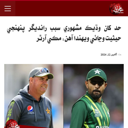
حد کان وڌيڪ مشهوري سبب رانديگر پنهنجي
حيثيت وڃائي ويهندا آهن: مڪي آرٿر
On
اکتوبر 12, 2024