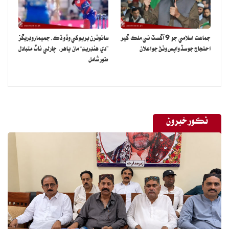
جماعت اسلامي جو 9 آگسٽ تي ملڪ گير
سائوٿرن بريو کي وڏو ڌڪ، جميما روڊريگز
احتجاج جو سڏ واپس وٺڻ جو اعلان
”دي هنڊريڊ“ مان ٻاهر، چارلي ناٽ متبادل
طور شامل
نڪور خبرون