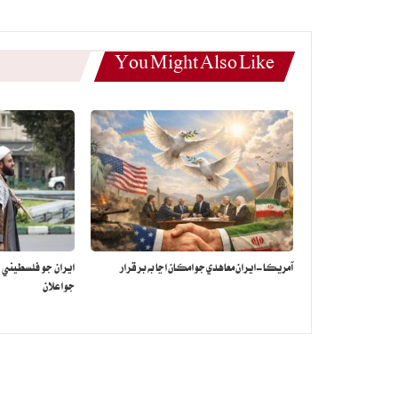
You Might Also Like
آمريڪا-ايران معاهدي جو امڪان اڃا به برقرار
ايران جو فلسطيني 
جو اعلان