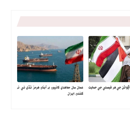
اڳواڻن جي هر فيصلي جي حمايت
عمان سان معاهدي کانپوءِ به آبناءِ هرمز ٿڏي تي نه
کلندو: ايران