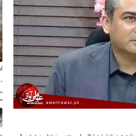
آم
سي
مع
دارت هيٺ نادرا بابت اجلاس ٿيو، جنهن ۾ نيشنل رجسٽريشن پاليسي