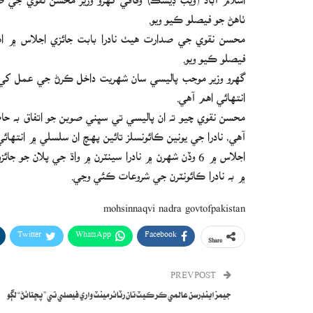
ٺاهڻ جو فيصلو ڪيو ويو.
محسن نقوي جي صدارت هيٺ نادرا بابت جائزي اجلاس ۾ اهم
فيصلو ڪيو ويو.
گهرو وزير موجب پاليسي سان شهريت داخل ڪرڻ جي عمل کي ش
انتهائي اهم آهي.
محسن نقوي چيو ته ان پاليسي تي سڀني صوبن جو اتفاق به حا
آهي، نادرا جي يونين ڪائونسلز تائين پهچ ان سلسلي ۾ انتهائ
اجلاس ۾ 6 وڏن شهرن ۾ نادرا سينٽرن ۾ واڌ جي پلان ج
۾ به نادرا ڪائونٽرن جي شروعات ڪئي وڃي.
mohsinnaqvi nadra govtofpakistan
Twitter
WhatsApp
Facebook
Share
PREV POST
جيمز اينڊرسن عالمي ڪرڪيٽ تان رٽائرمينٽ واري فيصلي تي ” پڇتائڻ“ لڳو