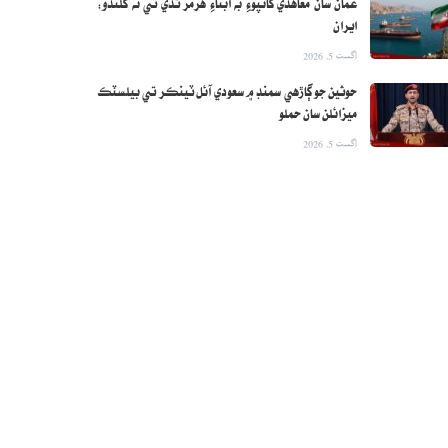
عمان سان معاهدي کانپوءِ به آبناءِ هرمز ٿڏي تي نه کلندو:
ايران
اگست 5, 2026
حوثين جو ڳاڙهي سمنڊ ۾ سعودي آئل ٽينڪر تي بيلسٽڪ
ميزائلن سان حملو
اگست 5, 2026