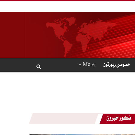
خصوصي رپورٽون
More
نڪور خبرون