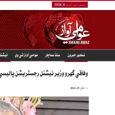
جمعرات, اگست 6, 2026
نڪور خبرون
سنڌ سماچار
عوامي آواز ٽي وي
نيشنل
وفاقي گهرو وزير نيشنل رجسٽريشن پاليسي 
On
مئی 23, 2024