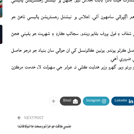
 اڳڀرائي سامهون آئي، اجلاس ۾ نيشنل رجسٽريشن پاليسي ٺاهڻ جو
فاف ۽ فول پروف بڻايو ويندو، سڃاڻپ ڪارڊ ۽ شهريت جو يقيني هجڻ
صل ڪرڻو پوندو، يونين ڪائونسل کي ان حوالي سان بنياد جو درجو حاصل
ي ضروري آهي.
و جائزو ورتو ويو، گهرو وزير هدايت ڪئي ته عوام جي سهولت لاءِ خدمت مرڪزن
Email
Instagram
Linkedin
NEXT POST
جنسي طاقت جو خزانو ۽ صحت جا انوکا فائدا