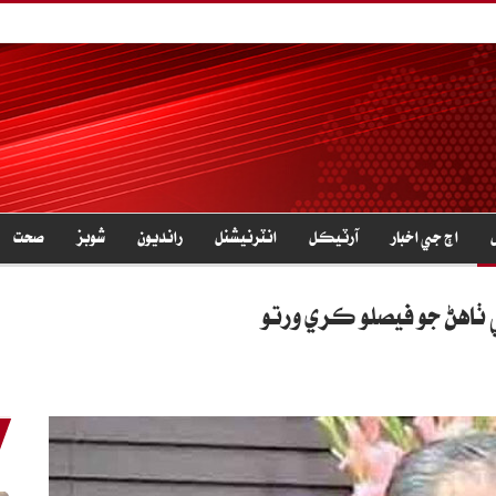
اڄ جي اخبار
آرٽيڪل
انٽرنيشنل
رانديون
شوبز
صحت
ٺاهڻ جو فيصلو ڪري ورتو