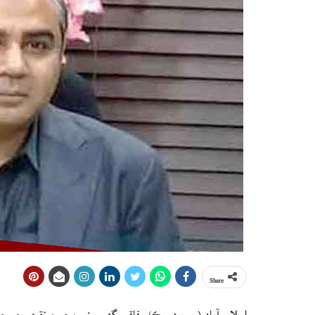
Share
اسلام آباد (ويب ڊيسڪ) وفاقي گهرو وزير محسن نقوي جي ص