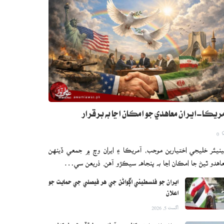
ريڪا-ايران معاهدي جو امڪان اڃا به برقرار
0
نيئر خليجي اختيارين موجب، آمريڪا ۽ ايران وچ ۾ جمعي ڏينهن
اهدو ٿيڻ جا امڪان اڃا به پنجاهه سيڪڙو آهن. ذريعن سي…
ايران جو فلسطيني اڳواڻن جي هر فيصلي جي حمايت جو
اعلان
اگست 5, 2026