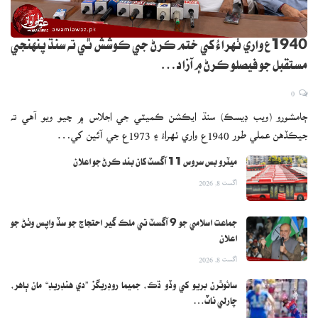
1940ع واري ٺهراءُ کي ختم ڪرڻ جي ڪوشش ٿي ته سنڌ پنهنجي
مستقبل جو فيصلو ڪرڻ ۾ آزاد…
0
ڄامشورو (ويب ڊيسڪ) سنڌ ايڪشن ڪميٽي جي اجلاس ۾ چيو ويو آهي ته
جيڪڏهن عملي طور 1940ع واري ٺهراءُ ۽ 1973ع جي آئين کي…
ميٽرو بس سروس 11 آگسٽ کان بند ڪرڻ جو اعلان
اگست 8, 2026
جماعت اسلامي جو 9 آگسٽ تي ملڪ گير احتجاج جو سڏ واپس وٺڻ جو
اعلان
اگست 8, 2026
سائوٿرن بريو کي وڏو ڌڪ، جميما روڊريگز ”دي هنڊريڊ“ مان ٻاهر،
چارلي ناٽ…