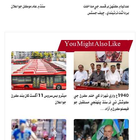
عدليا ۾ ڪنهن به قسم جي مداخلت
سنڌ ۾ عام موڪل جو اعلان
برداشت نه ٿيندي: چيف جسٽس
You Might Also Like
1940ع واري ٺهراءُ کي ختم ڪرڻ جي
ميٽرو بس سروس 11 آگسٽ کان بند ڪرڻ
ڪوشش ٿي ته سنڌ پنهنجي مستقبل جو
جو اعلان
فيصلو ڪرڻ ۾ آزاد…