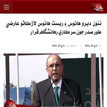
نئون ديرو هائوس ۽ ريسٽ هائوس لاڙڪاڻو عارضي
طور صدر جون سرڪاري رهائشگاهه قرار
On
مارچ 28, 2024
Last updated
مارچ 28, 2024