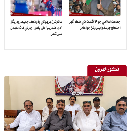
جماعت اسلامي جو 9 آگسٽ تي ملڪ گير
سائوٿرن بريو کي وڏو ڌڪ، جميما روڊريگز
احتجاج جو سڏ واپس وٺڻ جو اعلان
”دي هنڊريڊ“ مان ٻاهر، چارلي ناٽ متبادل
طور شامل
نڪور خبرون