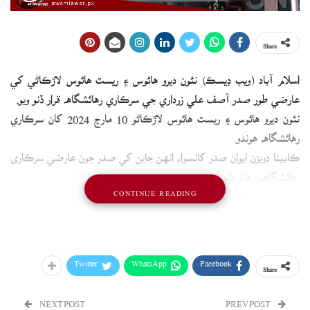
Share
اسلام آباد (ويب ڊيسڪ) نئون ديرو هائوس ۽ ريسٽ هائوس لاڙڪاڻي کي
عارضي طور صدر آصف علي زرداري جي سرڪاري رهائشگاهه قرار ڏنو ويو.
نئون ديرو هائوس ۽ ريسٽ هائوس لاڙڪاڻو 10 مارچ 2024 کان سرڪاري
رهائشگاهه هوندو.
ڪابينا ڊويزن ايوان صدر کانسواءِ انهن جاين کي صدر جون عارضي سرڪاري
رهائشگاهون قرار ڏنو آهي.
CONTINUE READING
عارضي سرڪاري رهائشگاهون صدر جي پگهار، الائونسز، پريويليجز ايڪٽ
1975 تحت قرار ڏنيون ويون.
Twitter
WhatsApp
Facebook
Share
NEXT POST
PREV POST