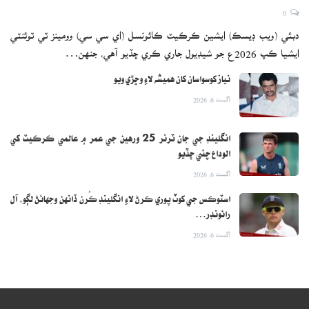
0
دبئي (ويب ڊيسڪ) ايشين ڪرڪيٽ ڪائونسل (اي سي سي) وومينز ٽي ٽوئنٽي
ايشيا ڪپ 2026ع جو شيڊيول جاري ڪري ڇڏيو آهي، جنهن…
نياز کوسواسان کان هميشه لاءِ وڇڙي ويو
اگست 6, 2026
انگلينڊ جي جان ٽرنر 25 ورهين جي عمر ۾ عالمي ڪرڪيٽ کي
الوداع چئي ڇڏيو
اگست 6, 2026
اسٽوڪس جي کوٽ پوري ڪرڻ لاءِ انگلينڊ ڪُرن ڏانهن وجهائڻ لڳو، آل
رائونڊر…
اگست 6, 2026