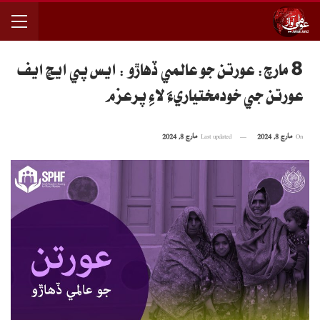
8 مارچ: عورتن جو عالمي ڏهاڙو : ايس پي ايڇ ايف
عورتن جي خودمختياريءَ لاءِ پرعزم
On
مارچ 8, 2024
Last updated
مارچ 8, 2024