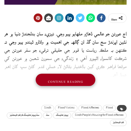
Share
اڄ عورتن جو عالمي ڏهاڙو ملهايو پيو وڃي، تيزيءَ سان بدلجندڙ دنيا ۾ هر
نئين اڀرندڙ سج سان گڏ ان ڳالهه جي اهميت ۾ واڌارو ٿيندو پيو وڃي ته
ڪنهن به ملڪ، رياست يا قوم جي حقيقي ترقيءَ جو سفر عورتن جي
شرڪت کانسواءِ اڻپورو آهي ۽ زندگيءَ جي سمورن شعبن ۾ عورتن کي
موقعا فراهم ڪري کين بااختيار بڻائڻ لاءِ عملي قدم کڻڻ سڀ کان اهم
عمل آهي.
CONTINUE READING
سنڌ پيپلز هائوسنگ فار فلڊ افيڪٽيز (SPHF) عورتن کي بااختيار بڻائڻ
واري عمل جي اهميت کي سامهون رکندي پنهنجي قيام واري ڏينهن کان
ئي ٻوڏ متاثر علائقن جي بي سهارا ۽ مايوس عورتن، جن ۾ بيواهه، پيرسن ۽
Sindh
Flood Victims
Flood Affectees
Flood
معذور عورتون پڻ شامل آهن، سڀني کي پاڻڀرو ۽ بااختيار بڻائڻ جو فيصلو
Sindh People's Housing for Flood Affectees
پيپلز هائوسنگ
سنڌ
سنڌ پيپلز هائوسنگ فار فلڊ افيڪٽيز
ڪيو ۽ هن وقت تائين سروي ذريعي 8 لک عورتن کي بينفشري قرار ڏنو ويو
فلڊ افيڪٽيز
آهي. بينيفشري قرار ڏنل عورتن کي سڀ کان پهرين زمين جا مالڪاڻا حق